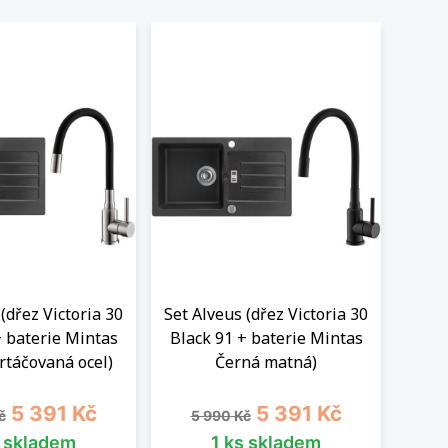
(dřez Victoria 30
Set Alveus (dřez Victoria 30
+ baterie Mintas
Black 91 + baterie Mintas
rtáčovaná ocel)
Černá matná)
cena
Cena
Běžná cena
Cena
5 391 Kč
5 391 Kč
č
5 990 Kč
s skladem
1 ks skladem