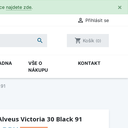
×
kce
najdete zde
.

Přihlásit se

shopping_cart
Košík
(0)
ADNA
VŠE O
KONTAKT
NÁKUPU
 91
lveus Victoria 30 Black 91