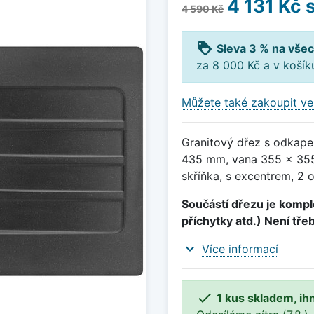
4 131 Kč
s
4 590 Kč
loyalty
Sleva 3 % na všec
za 8 000 Kč a v koší
Můžete také zakoupit ve
Granitový dřez s odkape
435 mm, vana 355 x 355
skříňka, s excentrem, 2 
Součástí dřezu je komple
příchytky atd.) Není tře
expand_more
Více informací

1 kus skladem, ih