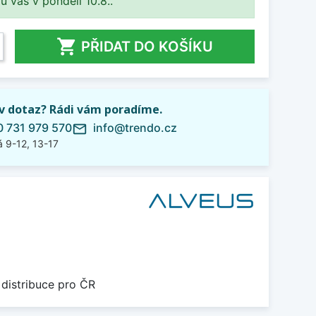
 u vás v pondělí 10.8..

PŘIDAT DO KOŠÍKU
iv dotaz? Rádi vám poradíme.
 731 979 570
info@trendo.cz
mail_outline
 9-12, 13-17
 distribuce pro ČR