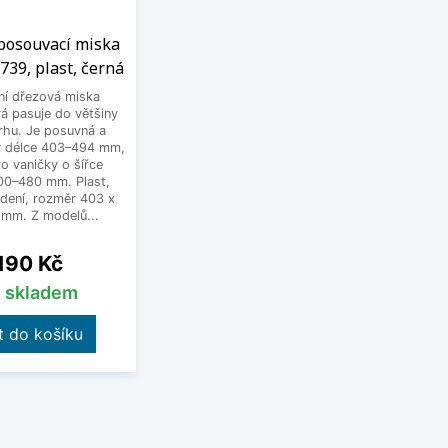
 posouvací miska
739, plast, černá
ní dřezová miska
á pasuje do většiny
rhu. Je posuvná a
 v délce 403–494 mm,
o vaničky o šířce
300–480 mm. Plast,
dení, rozměr 403 x
 mm. Z modelů...
na
 190 Kč
s skladem
t do košíku