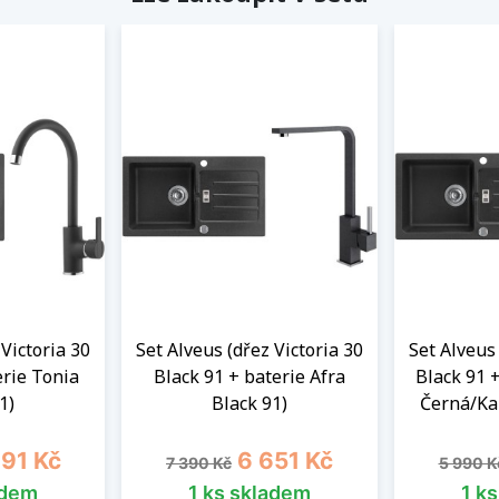
 Victoria 30
Set Alveus (dřez Victoria 30
Set Alveus 
erie Tonia
Black 91 + baterie Afra
Black 91 
1)
Black 91)
Černá/Ka
a
Běžná cena
Cena
Běžná 
391 Kč
6 651 Kč
7 390 Kč
5 990 K
adem
1 ks skladem
1 k