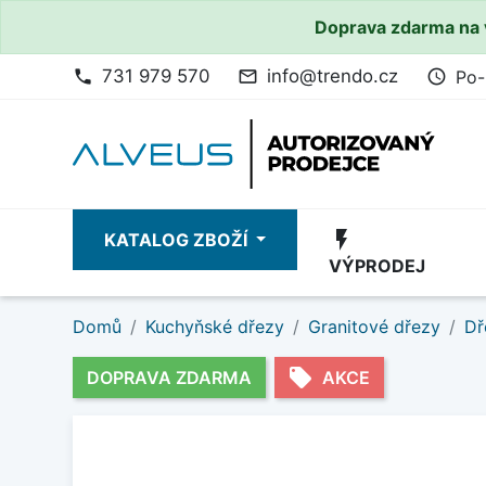
Doprava zdarma na 
731 979 570
info@trendo.cz
Po-
phone
mail_outline
access_time
flash_on
KATALOG ZBOŽÍ
VÝPRODEJ
Domů
Kuchyňské dřezy
Granitové dřezy
Dř
local_offer
DOPRAVA ZDARMA
AKCE