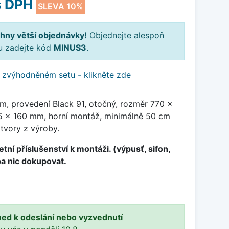
 DPH
SLEVA 10%
hny větší objednávky!
Objednejte alespoň
ku zadejte kód
MINUS3
.
 zvýhodněném setu - klikněte zde
m, provedení Black 91, otočný, rozměr 770 x
 x 160 mm, horní montáž, minimálně 50 cm
otvory z výroby.
tní příslušenství k montáži. (výpusť, sifon,
ba nic dokupovat.
ned k odeslání nebo vyzvednutí