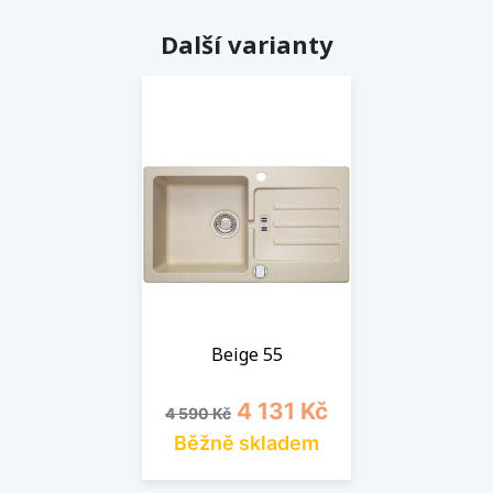
Další varianty
Beige 55
Běžná cena
Cena
4 131 Kč
4 590 Kč
Běžně skladem