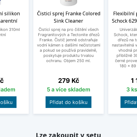
í silikon
Čisticí sprej Franke Colored
Flexibilní
arentní
Sink Cleaner
Schock 629
likon 310ml
Čisticí sprej na pro čištění všech
Univerzál
ntní
Fragranitových a Tectonite dřezů
Schock, kter
Franke. Čistič jemně odstraňuje
dřezů na t
vodní kámen s dalšími nečistotami
nastavitelná
a pokud se používá pravidelně,
vhodná pr
poskytuje produktu trvalou
přibližně 
ochranu. Objem 250 ml.
černé prove
180 x 89
Cena
Ce
Kč
279 Kč
1
kladem
5 a více skladem
3 k
košíku
Přidat do košíku
Přida
Lze zakoupit v setu