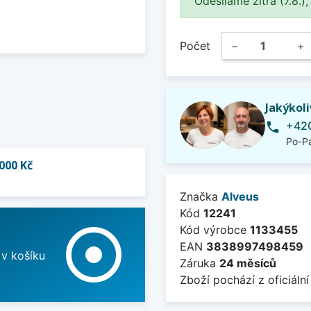
Odesíláme zítra (7.8.),
Počet
−
+
Jakýkol
+420
phone
Po-Pá
000 Kč
Značka
Alveus
Kód
12241
adjust
Kód výrobce
1133455
EAN
3838997498459
 v košíku
Záruka
24 měsíců
Zboží pochází z oficiální