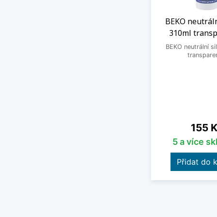
BEKO neutráln
310ml transp
BEKO neutrální si
transpare
Cena
155 
5 a více s
Přidat do 