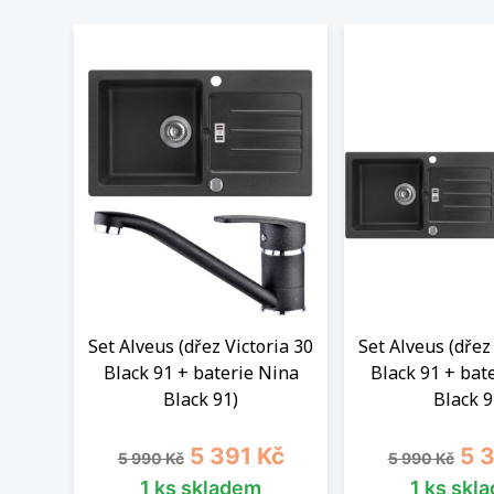
Set Alveus (dřez Victoria 30
Set Alveus (dřez
Black 91 + baterie Nina
Black 91 + bat
Black 91)
Black 9
Běžná cena
Cena
Běžná cena
Cen
5 391 Kč
5 
5 990 Kč
5 990 Kč
1 ks skladem
1 ks skl