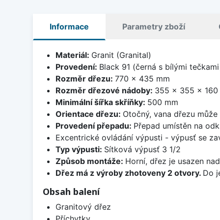
Informace
Parametry zboží
Materiál:
Granit (Granital)
Provedení:
Black 91 (černá s bílými tečkami
Rozměr dřezu:
770 x 435 mm
Rozměr dřezové nádoby:
355 x 355 x 16
Minimální šířka skříňky:
500 mm
Orientace dřezu:
Otočný, vana dřezu může 
Provedení přepadu:
Přepad umístěn na odk
Excentrické ovládání výpusti - výpusť se zav
Typ výpusti:
Sítková výpusť 3 1/2
Způsob montáže:
Horní, dřez je usazen na
Dřez má z výroby zhotoveny 2 otvory.
Do j
Obsah balení
Granitový dřez
Příchytky