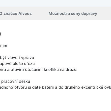
O značce Alveus
Možnosti a ceny dopravy
)
0 mm
být vlevo i vpravo
apové ploše dřezu
írá a otevírá otočením knoflíku na dřezu.
d pracovní desku
ednoho otvoru si dáte baterii a do druhého excentrické ovl