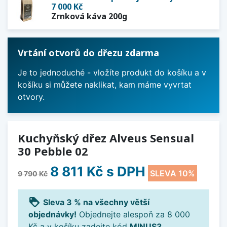
7 000 Kč
Zrnková káva 200g
Vrtání otvorů do dřezu zdarma
Je to jednoduché - vložíte produkt do košíku a v
košíku si můžete naklikat, kam máme vyvrtat
otvory.
Kuchyňský dřez Alveus Sensual
30 Pebble 02
8 811 Kč
s DPH
SLEVA 10%
9 790 Kč
loyalty
Sleva 3 % na všechny větší
objednávky!
Objednejte alespoň za 8 000
Kč a v košíku zadejte kód
MINUS3
.