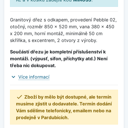
Granitový dřez s odkapem, provedení Pebble 02,
otočný, rozměr 850 x 520 mm, vana 380 x 450
x 200 mm, horní montáž, minimálně 50 cm
skříňka, s excentrem, 2 otvory z výroby.
Součástí dřezu je kompletní příslušenství k
montáži. (výpusť, sifon, příchytky atd.) Není
třeba nic dokupovat.
expand_more
Více informací

Zboží by mělo být dostupné, ale termín
musíme zjistit u dodavatele. Termín dodání
Vám sdělíme telefonicky, emailem nebo na
prodejně v Pardubicích.