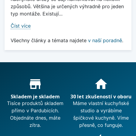
způsobů. Většina je určených výhradně pro jeden
typ montáže. Existují...
Číst více
Všechny články a témata najdete
v naší poradně
.
Proč nakupovat u nás?
store_mall_directory
home
Skladem je skladem
30 let zkušeností v oboru
Tisíce produktů skladem
Máme vlastní kuchyňské
přímo v Pardubicích.
studio a vyrábíme
Objednáte dnes, máte
špičkové kuchyně. Víme
zítra.
přesně, co funguje.