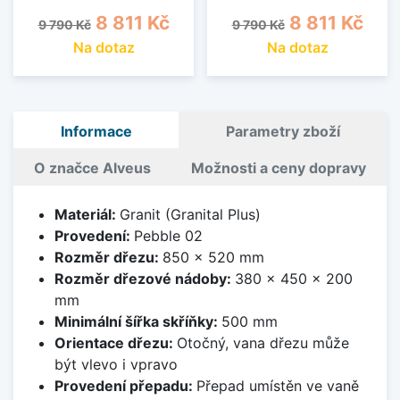
Běžná cena
Cena
Běžná cena
Cena
8 811 Kč
8 811 Kč
9 790 Kč
9 790 Kč
Na dotaz
Na dotaz
Informace
Parametry zboží
O značce Alveus
Možnosti a ceny dopravy
Materiál:
Granit (Granital Plus)
Provedení:
Pebble 02
Rozměr dřezu:
850 x 520 mm
Rozměr dřezové nádoby:
380 x 450 x 200
mm
Minimální šířka skříňky:
500 mm
Orientace dřezu:
Otočný, vana dřezu může
být vlevo i vpravo
Provedení přepadu:
Přepad umístěn ve vaně