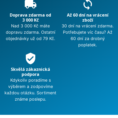
local_shipping
sync
Doprava zdarma od
Až 60 dní na vrácení
3 000 Kč
zboží
Nad 3 000 Kč máte
30 dní na vrácení zdarma.
dopravu zdarma. Ostatní
Potřebujete víc času? Až
objednávky už od 79 Kč.
60 dní za drobný
poplatek.
verified_user
Skvělá zákaznická
podpora
Kdykoliv poradíme s
výběrem a zodpovíme
každou otázku. Sortiment
známe poslepu.