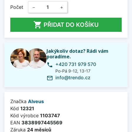
Počet
−
+

PŘIDAT DO KOŠÍKU
Jakýkoliv dotaz? Rádi vám
poradíme.
+420 731 979 570
phone
Po-Pá 9-12, 13-17
info@trendo.cz
mail_outline
Značka
Alveus
Kód
12321
Kód výrobce
1103747
EAN
3838997445569
Záruka
24 měsíců