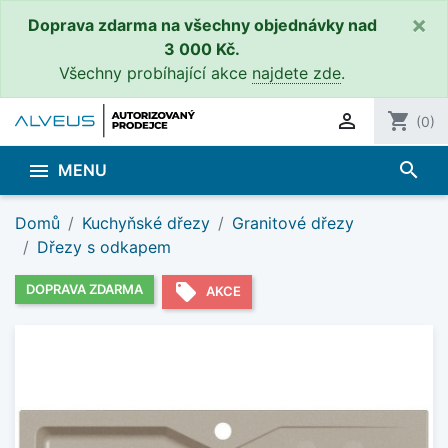
×
Doprava zdarma na všechny objednávky nad
3 000 Kč.
Všechny probíhající akce
najdete zde
.

shopping_cart
(0)
search

MENU
Domů
Kuchyňské dřezy
Granitové dřezy
Dřezy s odkapem
local_offer
DOPRAVA ZDARMA
AKCE