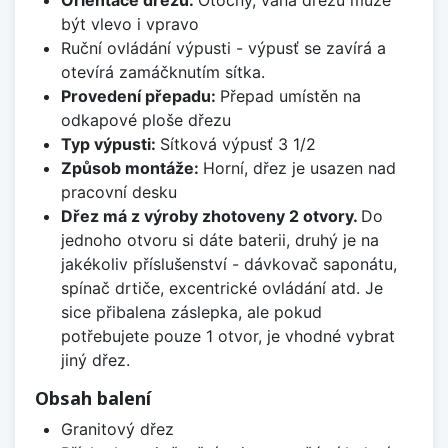
Orientace dřezu:
Otočný, vana dřezu může
být vlevo i vpravo
Ruční ovládání výpusti - výpusť se zavírá a
otevírá zamáčknutím sítka.
Provedení přepadu:
Přepad umístěn na
odkapové ploše dřezu
Typ výpusti:
Sítková výpusť 3 1/2
Způsob montáže:
Horní, dřez je usazen nad
pracovní desku
Dřez má z výroby zhotoveny 2 otvory.
Do
jednoho otvoru si dáte baterii, druhý je na
jakékoliv příslušenství - dávkovač saponátu,
spínač drtiče, excentrické ovládání atd. Je
sice přibalena záslepka, ale pokud
potřebujete pouze 1 otvor, je vhodné vybrat
jiný dřez.
Obsah balení
Granitový dřez