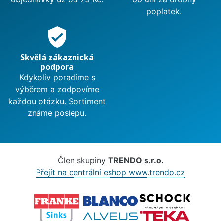
poplatek.
verified_user
Skvělá zákaznická
podpora
Kdykoliv poradíme s
výběrem a zodpovíme
každou otázku. Sortiment
známe poslepu.
Člen skupiny
TRENDO s.r.o.
Přejít na centrální eshop www.trendo.cz