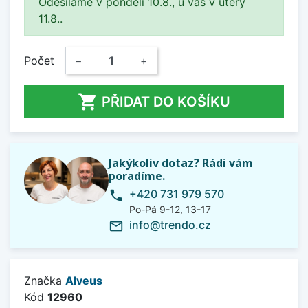
Odesíláme v pondělí 10.8., u vás v úterý
11.8..
Počet
−
+

PŘIDAT DO KOŠÍKU
Jakýkoliv dotaz? Rádi vám
poradíme.
+420 731 979 570
phone
Po-Pá 9-12, 13-17
info@trendo.cz
mail_outline
Značka
Alveus
Kód
12960