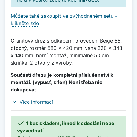
Můžete také zakoupit ve zvýhodněném setu -
klikněte zde
Granitový dřez s odkapem, provedení Beige 55,
otočný, rozměr 580 x 420 mm, vana 320 x 348
x 140 mm, horní montáž, minimálně 50 cm
skříňka, 2 otvory z výroby.
Součástí dřezu je kompletní příslušenství k
montáži. (výpusť, sifon) Není třeba nic
dokupovat.
expand_more
Více informací

1 kus skladem, ihned k odeslání nebo
vyzvednutí