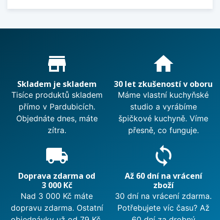
Proč nakupovat u nás?
store_mall_directory
home
Skladem je skladem
30 let zkušeností v oboru
Tisíce produktů skladem
Máme vlastní kuchyňské
přímo v Pardubicích.
studio a vyrábíme
Objednáte dnes, máte
špičkové kuchyně. Víme
zítra.
přesně, co funguje.
local_shipping
sync
Doprava zdarma od
Až 60 dní na vrácení
3 000 Kč
zboží
Nad 3 000 Kč máte
30 dní na vrácení zdarma.
dopravu zdarma. Ostatní
Potřebujete víc času? Až
objednávky už od 79 Kč.
60 dní za drobný