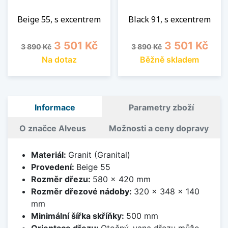
Beige 55, s excentrem
Black 91, s excentrem
Běžná cena
Cena
Běžná cena
Cena
3 501 Kč
3 501 Kč
3 890 Kč
3 890 Kč
Na dotaz
Běžně skladem
Informace
Parametry zboží
O značce Alveus
Možnosti a ceny dopravy
Materiál:
Granit (Granital)
Provedení:
Beige 55
Rozměr dřezu:
580 x 420 mm
Rozměr dřezové nádoby:
320 x 348 x 140
mm
Minimální šířka skříňky:
500 mm