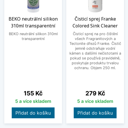
BEKO neutrální silikon
Čisticí sprej Franke
310ml transparentní
Colored Sink Cleaner
BEKO neutrální silikon 310ml
Čisticí sprej na pro čištění
transparentní
všech Fragranitových a
Tectonite dřezů Franke. Čistič
jemně odstraňuje vodní
kámen s dalšími nečistotami a
pokud se používá pravidelně,
poskytuje produktu trvalou
ochranu. Objem 250 ml.
Cena
Cena
155 Kč
279 Kč
5 a více skladem
5 a více skladem
Přidat do košíku
Přidat do košíku