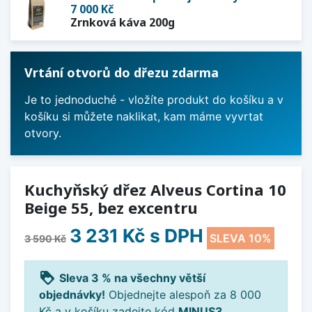
7 000 Kč
Zrnková káva 200g
Vrtání otvorů do dřezu zdarma
Je to jednoduché - vložíte produkt do košíku a v
košíku si můžete naklikat, kam máme vyvrtat
otvory.
Kuchyňský dřez Alveus Cortina 10
Beige 55, bez excentru
3 231 Kč
s DPH
SLEVA 10%
3 590 Kč
loyalty
Sleva 3 % na všechny větší
objednávky!
Objednejte alespoň za 8 000
Kč a v košíku zadejte kód
MINUS3
.