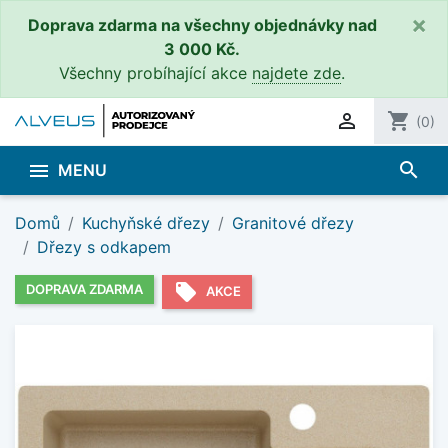
×
Doprava zdarma na všechny objednávky nad
3 000 Kč.
Všechny probíhající akce
najdete zde
.

shopping_cart
(0)
search

MENU
Domů
Kuchyňské dřezy
Granitové dřezy
Dřezy s odkapem
local_offer
DOPRAVA ZDARMA
AKCE