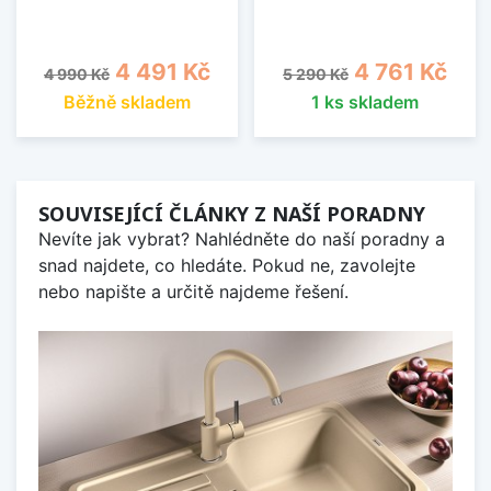
Běžná cena
Cena
Běžná cena
Cena
4 491 Kč
4 761 Kč
4 990 Kč
5 290 Kč
Běžně skladem
1 ks skladem
SOUVISEJÍCÍ ČLÁNKY Z NAŠÍ PORADNY
Nevíte jak vybrat? Nahlédněte do naší poradny a
snad najdete, co hledáte. Pokud ne, zavolejte
nebo napište a určitě najdeme řešení.