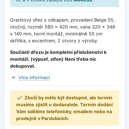
Granitový dřez s odkapem, provedení Beige 55,
otočný, rozměr 580 x 420 mm, vana 320 x 348
x 140 mm, horní montáž, minimálně 50 cm
skříňka, s excentrem, 2 otvory z výroby.
Součástí dřezu je kompletní příslušenství k
montáži. (výpusť, sifon) Není třeba nic
dokupovat.
expand_more
Více informací

Zboží by mělo být dostupné, ale termín
musíme zjistit u dodavatele. Termín dodání
Vám sdělíme telefonicky, emailem nebo na
prodejně v Pardubicích.