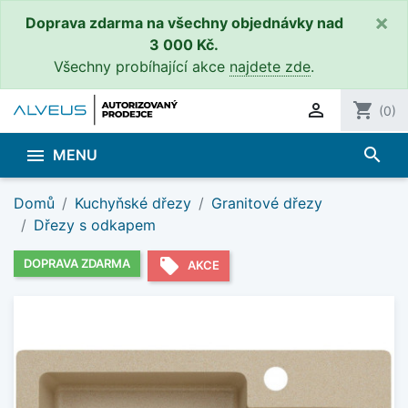
×
Doprava zdarma na všechny objednávky nad
3 000 Kč.
Všechny probíhající akce
najdete zde
.

shopping_cart
(0)
search

MENU
Domů
Kuchyňské dřezy
Granitové dřezy
Dřezy s odkapem
local_offer
DOPRAVA ZDARMA
AKCE