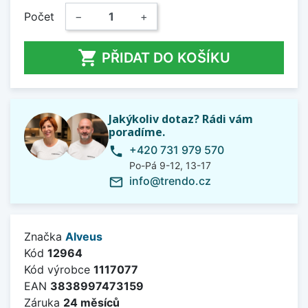
Počet
−
+

PŘIDAT DO KOŠÍKU
Jakýkoliv dotaz? Rádi vám
poradíme.
+420 731 979 570
phone
Po-Pá 9-12, 13-17
info@trendo.cz
mail_outline
Značka
Alveus
Kód
12964
Kód výrobce
1117077
EAN
3838997473159
Záruka
24 měsíců