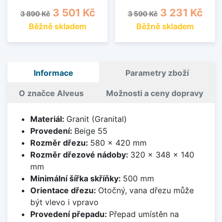
Běžná cena
Cena
Běžná cena
Cena
3 501 Kč
3 231 Kč
3 890 Kč
3 590 Kč
Běžně skladem
Běžně skladem
Informace
Parametry zboží
O značce Alveus
Možnosti a ceny dopravy
Materiál:
Granit (Granital)
Provedení:
Beige 55
Rozměr dřezu:
580 x 420 mm
Rozměr dřezové nádoby:
320 x 348 x 140
mm
Minimální šířka skříňky:
500 mm
Orientace dřezu:
Otočný, vana dřezu může
být vlevo i vpravo
Provedení přepadu:
Přepad umístěn na