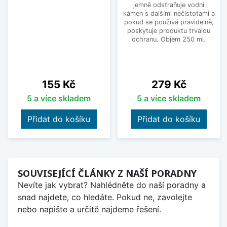
jemně odstraňuje vodní
kámen s dalšími nečistotami a
pokud se používá pravidelně,
poskytuje produktu trvalou
ochranu. Objem 250 ml.
Cena
Cena
155 Kč
279 Kč
5 a více skladem
5 a více skladem
Přidat do košíku
Přidat do košíku
SOUVISEJÍCÍ ČLÁNKY Z NAŠÍ PORADNY
Nevíte jak vybrat? Nahlédněte do naší poradny a
snad najdete, co hledáte. Pokud ne, zavolejte
nebo napište a určitě najdeme řešení.