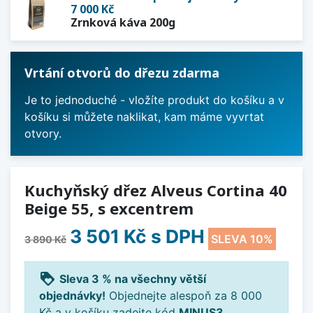
7 000 Kč
Zrnková káva 200g
Vrtání otvorů do dřezu zdarma
Je to jednoduché - vložíte produkt do košíku a v
košíku si můžete naklikat, kam máme vyvrtat
otvory.
Kuchyňský dřez Alveus Cortina 40
Beige 55, s excentrem
3 501 Kč
s DPH
SLEVA 10%
3 890 Kč
loyalty
Sleva 3 % na všechny větší
objednávky!
Objednejte alespoň za 8 000
Kč a v košíku zadejte kód
MINUS3
.