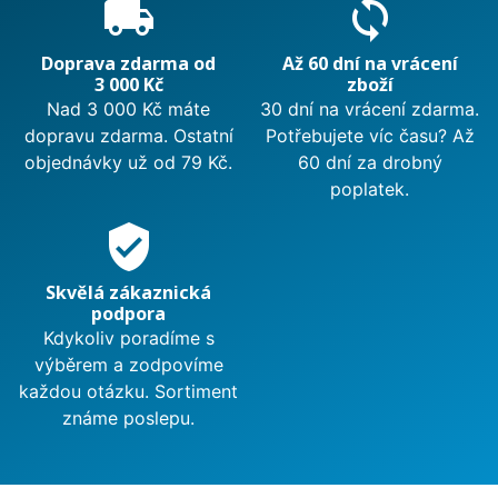
local_shipping
sync
Doprava zdarma od
Až 60 dní na vrácení
3 000 Kč
zboží
Nad 3 000 Kč máte
30 dní na vrácení zdarma.
dopravu zdarma. Ostatní
Potřebujete víc času? Až
objednávky už od 79 Kč.
60 dní za drobný
poplatek.
verified_user
Skvělá zákaznická
podpora
Kdykoliv poradíme s
výběrem a zodpovíme
každou otázku. Sortiment
známe poslepu.