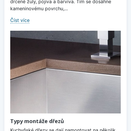
drcené žuly, pojiva a barviva. Tím se dosáhne
kameninovému povrchu,...
Číst více
Typy montáže dřezů
Kuchyňské dřezy se dají namontovat na několik