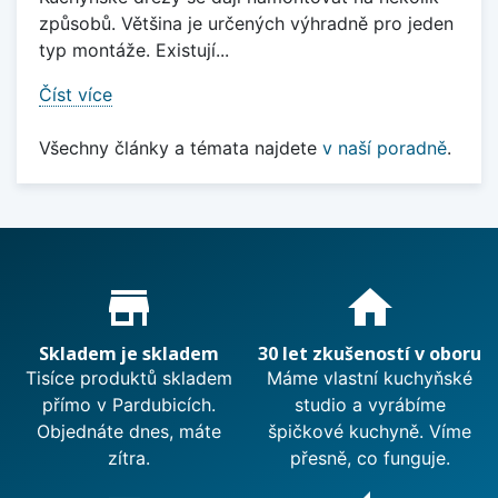
způsobů. Většina je určených výhradně pro jeden
typ montáže. Existují...
Číst více
Všechny články a témata najdete
v naší poradně
.
Proč nakupovat u nás?
store_mall_directory
home
Skladem je skladem
30 let zkušeností v oboru
Tisíce produktů skladem
Máme vlastní kuchyňské
přímo v Pardubicích.
studio a vyrábíme
Objednáte dnes, máte
špičkové kuchyně. Víme
zítra.
přesně, co funguje.