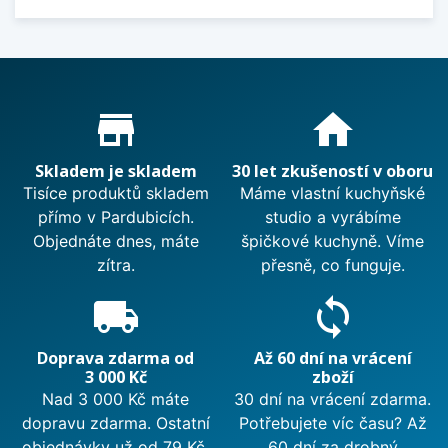
Proč nakupovat u nás?
store_mall_directory
home
Skladem je skladem
30 let zkušeností v oboru
Tisíce produktů skladem
Máme vlastní kuchyňské
přímo v Pardubicích.
studio a vyrábíme
Objednáte dnes, máte
špičkové kuchyně. Víme
zítra.
přesně, co funguje.
local_shipping
sync
Doprava zdarma od
Až 60 dní na vrácení
3 000 Kč
zboží
Nad 3 000 Kč máte
30 dní na vrácení zdarma.
dopravu zdarma. Ostatní
Potřebujete víc času? Až
objednávky už od 79 Kč.
60 dní za drobný