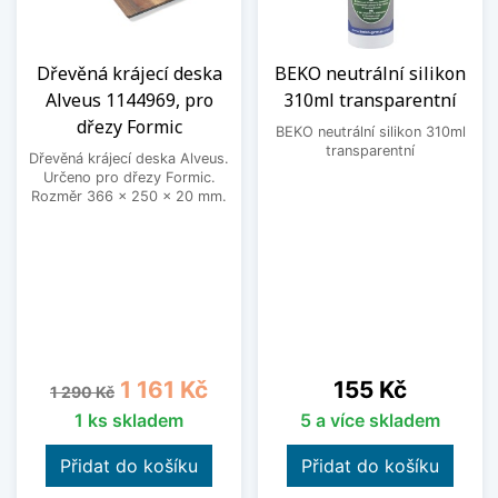
Dřevěná krájecí deska
BEKO neutrální silikon
Alveus 1144969, pro
310ml transparentní
dřezy Formic
BEKO neutrální silikon 310ml
transparentní
Dřevěná krájecí deska Alveus.
Určeno pro dřezy Formic.
Rozměr 366 x 250 x 20 mm.
Běžná cena
Cena
Cena
1 161 Kč
155 Kč
1 290 Kč
1 ks skladem
5 a více skladem
Přidat do košíku
Přidat do košíku