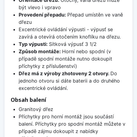
Orientace dřezu:
Otočný, vana dřezu může
být vlevo i vpravo
Provedení přepadu:
Přepad umístěn ve vaně
dřezu
Excentrické ovládání výpusti - výpusť se
zavírá a otevírá otočením knoflíku na dřezu.
Typ výpusti:
Sítková výpusť 3 1/2
Způsob montáže:
Horní nebo spodní (v
případě spodní montáže nutno dokoupit
příchytky z příslušenství)
Dřez má z výroby zhotoveny 2 otvory.
Do
jednoho otvoru si dáte baterii a do druhého
excentrické ovládání.
Obsah balení
Granitový dřez
Příchytky pro horní montáž jsou součástí
balení. Příchytky pro spodní montáž můžete v
případě zájmu dokoupit z nabídky