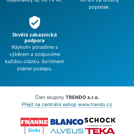
poplatek.
verified_user
Skvělá zákaznická
podpora
Kdykoliv poradíme s
výběrem a zodpovíme
každou otázku. Sortiment
známe poslepu.
Člen skupiny
TRENDO s.r.o.
Přejít na centrální eshop www.trendo.cz