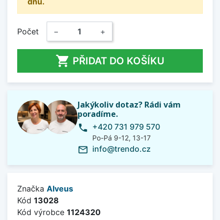
dnů.
Počet
−
+

PŘIDAT DO KOŠÍKU
Jakýkoliv dotaz? Rádi vám
poradíme.
+420 731 979 570
phone
Po-Pá 9-12, 13-17
info@trendo.cz
mail_outline
Značka
Alveus
Kód
13028
Kód výrobce
1124320