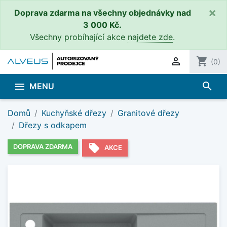
×
Doprava zdarma na všechny objednávky nad
3 000 Kč.
Všechny probíhající akce
najdete zde
.

shopping_cart
(0)
search

MENU
Domů
Kuchyňské dřezy
Granitové dřezy
Dřezy s odkapem
local_offer
DOPRAVA ZDARMA
AKCE