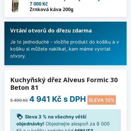
7 000 Kč
Zrnková káva 200g
Vrtání otvorů do dřezu zdarma
Je to jednoduché - vložíte produkt do košíku a v
košíku si můžete naklikat, kam máme vyvrtat
otvory.
Kuchyňský dřez Alveus Formic 30
Beton 81
4 941 Kč
s DPH
SLEVA 10%
5 490 Kč
loyalty
Sleva 3 % na všechny větší
objednávky!
Objednejte alespoň za 8 000
Kč a v košíku zadejte kód
MINUS3
.