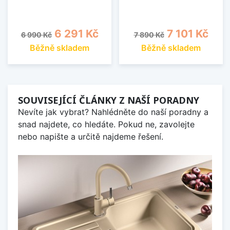
Běžná cena
Cena
Běžná cena
Cena
6 291 Kč
7 101 Kč
6 990 Kč
7 890 Kč
Běžně skladem
Běžně skladem
SOUVISEJÍCÍ ČLÁNKY Z NAŠÍ PORADNY
Nevíte jak vybrat? Nahlédněte do naší poradny a
snad najdete, co hledáte. Pokud ne, zavolejte
nebo napište a určitě najdeme řešení.