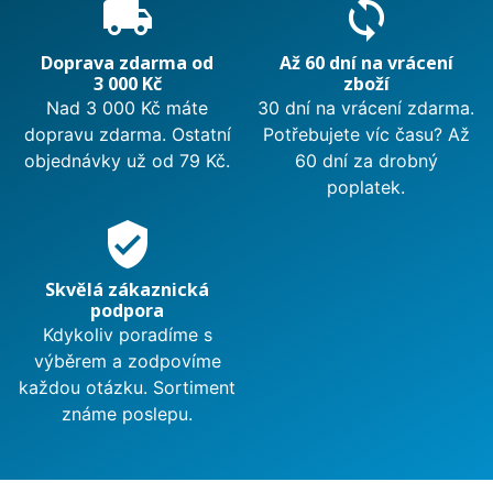
local_shipping
sync
Doprava zdarma od
Až 60 dní na vrácení
3 000 Kč
zboží
Nad 3 000 Kč máte
30 dní na vrácení zdarma.
dopravu zdarma. Ostatní
Potřebujete víc času? Až
objednávky už od 79 Kč.
60 dní za drobný
poplatek.
verified_user
Skvělá zákaznická
podpora
Kdykoliv poradíme s
výběrem a zodpovíme
každou otázku. Sortiment
známe poslepu.