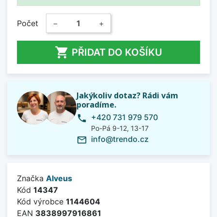
Počet
−
+

PŘIDAT DO KOŠÍKU
Jakýkoliv dotaz? Rádi vám
poradíme.
+420 731 979 570
phone
Po-Pá 9-12, 13-17
info@trendo.cz
mail_outline
Značka
Alveus
Kód
14347
Kód výrobce
1144604
EAN
3838997916861