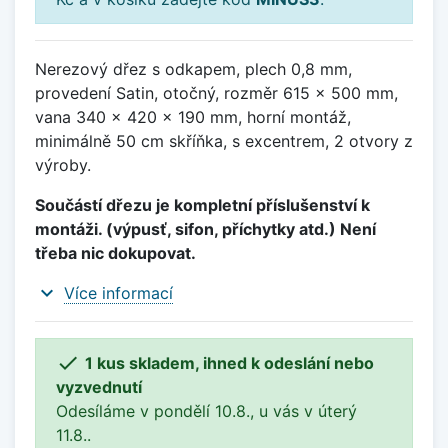
Nerezový dřez s odkapem, plech 0,8 mm,
provedení Satin, otočný, rozměr 615 x 500 mm,
vana 340 x 420 x 190 mm, horní montáž,
minimálně 50 cm skříňka, s excentrem, 2 otvory z
výroby.
Součástí dřezu je kompletní příslušenství k
montáži. (výpusť, sifon, příchytky atd.) Není
třeba nic dokupovat.
expand_more
Více informací

1 kus skladem, ihned k odeslání nebo
vyzvednutí
Odesíláme v pondělí 10.8., u vás v úterý
11.8..