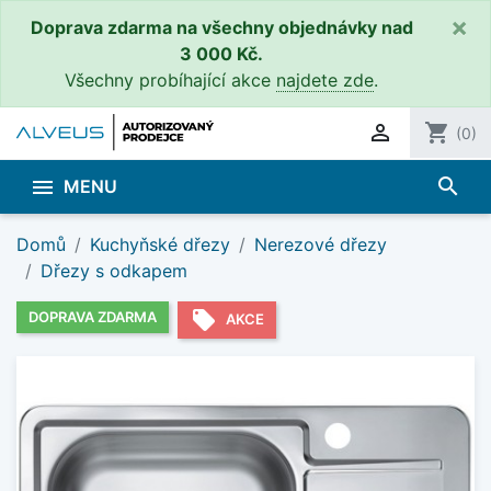
×
Doprava zdarma na všechny objednávky nad
3 000 Kč.
Všechny probíhající akce
najdete zde
.

shopping_cart
(0)
search

MENU
Domů
Kuchyňské dřezy
Nerezové dřezy
Dřezy s odkapem
local_offer
DOPRAVA ZDARMA
AKCE