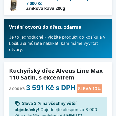
7 000 Kč
Zrnková káva 200g
Vrtání otvorů do dřezu zdarma
Je to jednoduché - vložíte produkt do košíku a v
košíku si můžete naklikat, kam máme vyvrtat
otvory.
Kuchyňský dřez Alveus Line Max
110 Satin, s excentrem
3 591 Kč
s DPH
SLEVA 10%
3 990 Kč
loyalty
Sleva 3 % na všechny větší
objednávky!
Objednejte alespoň za 8 000
Kč a v košíku zadejte kód
MINUS3
.