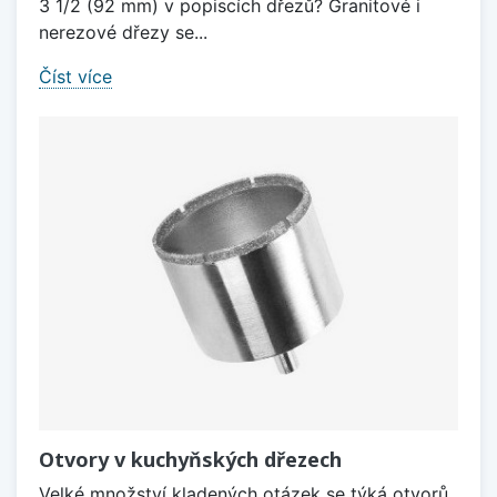
3 1/2 (92 mm) v popiscích dřezů? Granitové i
nerezové dřezy se...
Číst více
Otvory v kuchyňských dřezech
Velké množství kladených otázek se týká otvorů