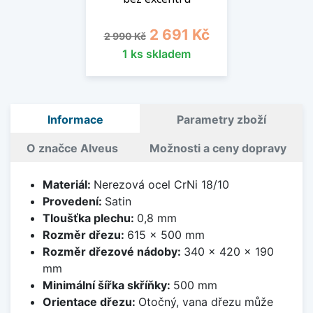
Běžná cena
Cena
2 691 Kč
2 990 Kč
1 ks skladem
Informace
Parametry zboží
O značce Alveus
Možnosti a ceny dopravy
Materiál:
Nerezová ocel CrNi 18/10
Provedení:
Satin
Tloušťka plechu:
0,8 mm
Rozměr dřezu:
615 x 500 mm
Rozměr dřezové nádoby:
340 x 420 x 190
mm
Minimální šířka skříňky:
500 mm
Orientace dřezu:
Otočný, vana dřezu může