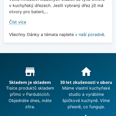
v kuchyňský dřezech. Jestli vybraný dřez již má
otvory pro baterii,...
Číst více
Všechny články a témata najdete
v naší poradně
.
Proč nakupovat u nás?
store_mall_directory
home
Skladem je skladem
30 let zkušeností v oboru
Tisíce produktů skladem
Máme vlastní kuchyňské
přímo v Pardubicích.
studio a vyrábíme
Objednáte dnes, máte
špičkové kuchyně. Víme
zítra.
přesně, co funguje.