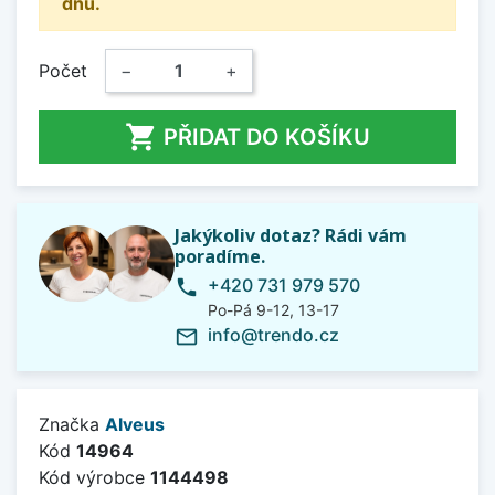
dnů.
Počet
−
+

PŘIDAT DO KOŠÍKU
Jakýkoliv dotaz? Rádi vám
poradíme.
+420 731 979 570
phone
Po-Pá 9-12, 13-17
info@trendo.cz
mail_outline
Značka
Alveus
Kód
14964
Kód výrobce
1144498