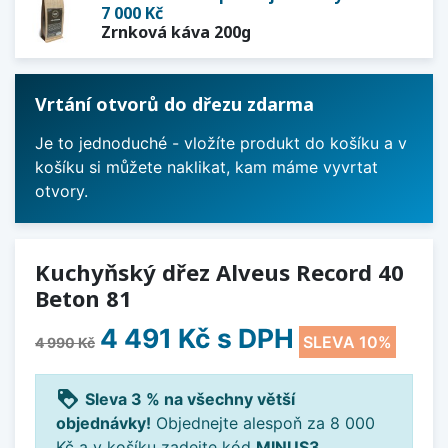
7 000 Kč
Zrnková káva 200g
Vrtání otvorů do dřezu zdarma
Je to jednoduché - vložíte produkt do košíku a v
košíku si můžete naklikat, kam máme vyvrtat
otvory.
Kuchyňský dřez Alveus Record 40
Beton 81
4 491 Kč
s DPH
SLEVA 10%
4 990 Kč
loyalty
Sleva 3 % na všechny větší
objednávky!
Objednejte alespoň za 8 000
Kč a v košíku zadejte kód
MINUS3
.