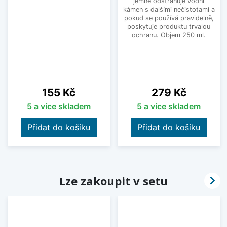
jemně odstraňuje vodní
kámen s dalšími nečistotami a
pokud se používá pravidelně,
poskytuje produktu trvalou
ochranu. Objem 250 ml.
Cena
Cena
155 Kč
279 Kč
5 a více skladem
5 a více skladem
Přidat do košíku
Přidat do košíku

Lze zakoupit v setu