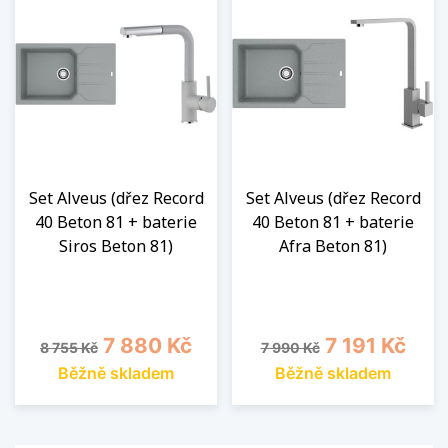
Set Alveus (dřez Record
Set Alveus (dřez Record
40 Beton 81 + baterie
40 Beton 81 + baterie
Siros Beton 81)
Afra Beton 81)
Běžná cena
Cena
Běžná cena
Cena
7 880 Kč
7 191 Kč
8 755 Kč
7 990 Kč
Běžně skladem
Běžně skladem