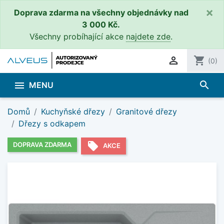
×
Doprava zdarma na všechny objednávky nad
3 000 Kč.
Všechny probíhající akce
najdete zde
.

shopping_cart
(0)
search

MENU
Domů
Kuchyňské dřezy
Granitové dřezy
Dřezy s odkapem
local_offer
DOPRAVA ZDARMA
AKCE