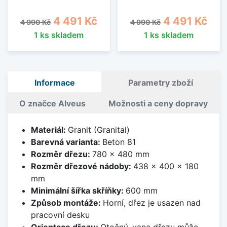
Běžná cena
Cena
Běžná cena
Cena
4 491 Kč
4 491 Kč
4 990 Kč
4 990 Kč
1 ks skladem
1 ks skladem
Informace
Parametry zboží
O značce Alveus
Možnosti a ceny dopravy
Materiál:
Granit (Granital)
Barevná varianta:
Beton 81
Rozměr dřezu:
780 x 480 mm
Rozměr dřezové nádoby:
438 x 400 x 180
mm
Minimální šířka skříňky:
600 mm
Způsob montáže:
Horní, dřez je usazen nad
pracovní desku