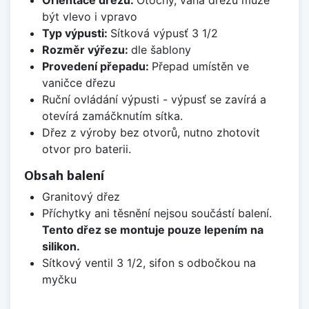
Orientace dřezu:
Otočný, vana dřezu může
být vlevo i vpravo
Typ výpusti:
Sítková výpusť 3 1/2
Rozměr výřezu:
dle šablony
Provedení přepadu:
Přepad umístěn ve
vaničce dřezu
Ruční ovládání výpusti - výpusť se zavírá a
otevírá zamáčknutím sítka.
Dřez z výroby bez otvorů, nutno zhotovit
otvor pro baterii.
Obsah balení
Granitový dřez
Příchytky ani těsnění nejsou součástí balení.
Tento dřez se montuje pouze lepením na
silikon.
Sítkový ventil 3 1/2, sifon s odbočkou na
myčku