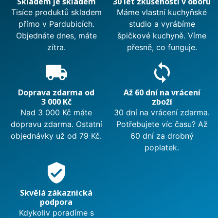
Skladem je skladem
30 let zkušeností v oboru
Tisíce produktů skladem
Máme vlastní kuchyňské
přímo v Pardubicích.
studio a vyrábíme
Objednáte dnes, máte
špičkové kuchyně. Víme
zítra.
přesně, co funguje.
local_shipping
sync
Doprava zdarma od
Až 60 dní na vrácení
3 000 Kč
zboží
Nad 3 000 Kč máte
30 dní na vrácení zdarma.
dopravu zdarma. Ostatní
Potřebujete víc času? Až
objednávky už od 79 Kč.
60 dní za drobný
poplatek.
verified_user
Skvělá zákaznická
podpora
Kdykoliv poradíme s