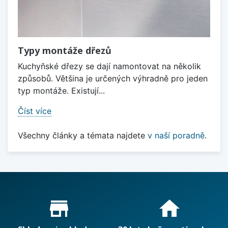
Typy montáže dřezů
Kuchyňské dřezy se dají namontovat na několik
způsobů. Většina je určených výhradně pro jeden
typ montáže. Existují...
Číst více
Všechny články a témata najdete
v naší poradně
.
Proč nakupovat u nás?
store_mall_directory
home