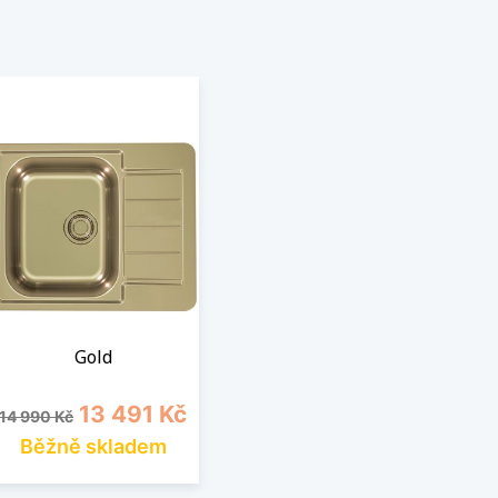
Gold
Běžná cena
Cena
13 491 Kč
14 990 Kč
Běžně skladem