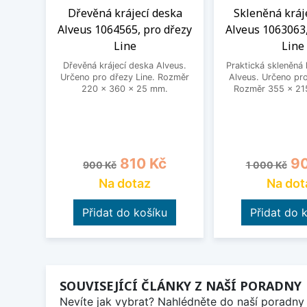
Dřevěná krájecí deska
Skleněná kráj
Alveus 1064565, pro dřezy
Alveus 1063063,
Line
Line
Dřevěná krájecí deska Alveus.
Praktická skleněná 
Určeno pro dřezy Line. Rozměr
Alveus. Určeno pro
220 x 360 x 25 mm.
Rozměr 355 x 21
Běžná cena
Cena
Běžná cena
Ce
810 Kč
90
900 Kč
1 000 Kč
Na dotaz
Na dot
Přidat do košíku
Přidat do 
SOUVISEJÍCÍ ČLÁNKY Z NAŠÍ PORADNY
Nevíte jak vybrat? Nahlédněte do naší poradny 