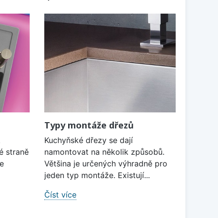
Typy montáže dřezů
k
Kuchyňské dřezy se dají
é straně
namontovat na několik způsobů.
je
Většina je určených výhradně pro
jeden typ montáže. Existují...
Číst více