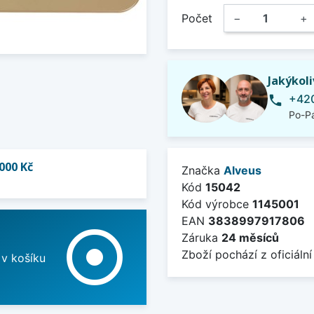
Počet
−
+
Jakýkol
+420
phone
Po-Pá
000 Kč
Značka
Alveus
Kód
15042
Kód výrobce
1145001
EAN
3838997917806
adjust
Záruka
24 měsíců
Zboží pochází z oficiální
 v košíku