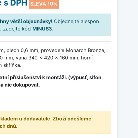
č
s DPH
SLEVA 10%
hny větší objednávky!
Objednejte alespoň
ku zadejte kód
MINUS3
.
m, plech 0,6 mm, provedení Monarch Bronze,
00 mm, vana 340 x 420 x 160 mm, horní
 skříňka.
tní příslušenství k montáži. (výpusť, sifon,
ba nic dokupovat.
 skladem u dodavatele. Zboží odešleme
ch dnů.