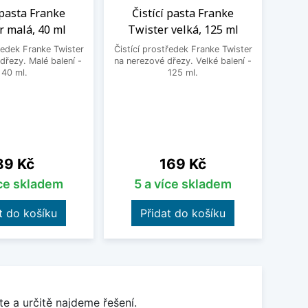
 pasta Franke
Čistící pasta Franke
Po
r malá, 40 ml
Twister velká, 125 ml
s
ředek Franke Twister
Čistící prostředek Franke Twister
Robust
dřezy. Malé balení -
na nerezové dřezy. Velké balení -
pro p
40 ml.
125 ml.
nerez
v o
Cena
Cena
89 Kč
169 Kč
íce skladem
5 a více skladem
t do košíku
Přidat do košíku
e a určitě najdeme řešení.