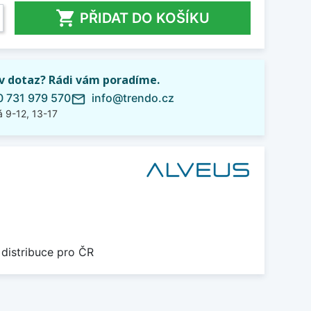

PŘIDAT DO KOŠÍKU
iv dotaz? Rádi vám poradíme.
 731 979 570
info@trendo.cz
mail_outline
 9-12, 13-17
 distribuce pro ČR