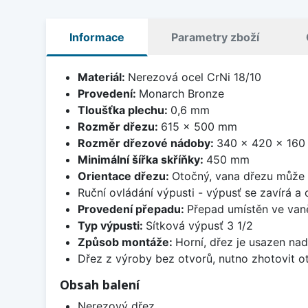
Informace
Parametry zboží
Materiál:
Nerezová ocel CrNi 18/10
Provedení:
Monarch Bronze
Tloušťka plechu:
0,6 mm
Rozměr dřezu:
615 x 500 mm
Rozměr dřezové nádoby:
340 x 420 x 16
Minimální šířka skříňky:
450 mm
Orientace dřezu:
Otočný, vana dřezu může 
Ruční ovládání výpusti - výpusť se zavírá a
Provedení přepadu:
Přepad umístěn ve van
Typ výpusti:
Sítková výpusť 3 1/2
Způsob montáže:
Horní, dřez je usazen na
Dřez z výroby bez otvorů, nutno zhotovit ot
Obsah balení
Nerezový dřez