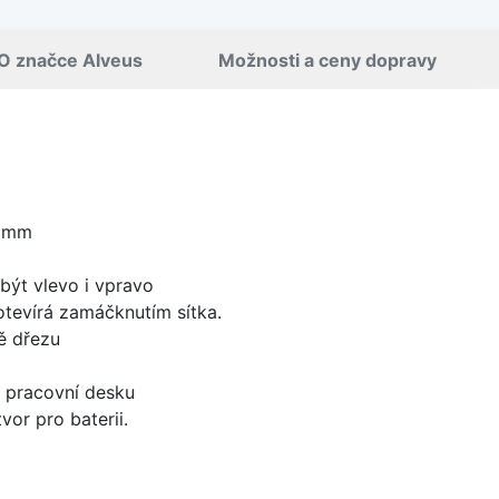
O značce Alveus
Možnosti a ceny dopravy
0 mm
být vlevo i vpravo
 otevírá zamáčknutím sítka.
ě dřezu
d pracovní desku
vor pro baterii.