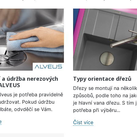
í a údržba nerezových
Typy orientace dřezů
 ALVEUS
Dřezy se montují na několi
lveus je potřeba pravidelně
způsobů, podle toho na jak
a udržovat. Pokud údržbu
je hlavní vana dřezu. S tím 
báte, odvděčí se Vám.
potřeba při výběru...
e
Číst více