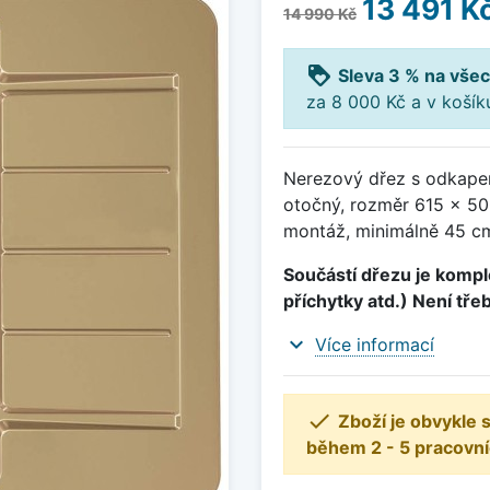
13 491 K
14 990 Kč
loyalty
Sleva 3 % na všec
za 8 000 Kč a v koší
Nerezový dřez s odkape
otočný, rozměr 615 x 5
montáž, minimálně 45 cm
Součástí dřezu je komple
příchytky atd.) Není tře
expand_more
Více informací

Zboží je obvykle
během 2 - 5 pracovní