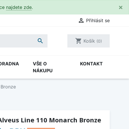
×
kce
najdete zde
.

Přihlásit se

shopping_cart
Košík
(0)
ORADNA
VŠE O
KONTAKT
NÁKUPU
 Bronze
Alveus Line 110 Monarch Bronze