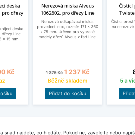
ecí deska
Nerezová miska Alveus
Čistící
 pro dřezy
1062602, pro dřezy Line
Twiste
Nerezová odkapávací miska,
Čistící prost
provedení Inox, rozměr 171 x 360
na nerezové 
krájecí deska
x 75 mm. Určeno pro vybrané
 dřezy Line.
modely dřezů Alveus z řad Line.
5 x 15 mm.
na
Běžná cena
Cena
0 Kč
1 237 Kč
1 375 Kč
az
Běžně skladem
5 a v
košíku
Přidat do košíku
Přida
a snad najdete, co hledáte. Pokud ne, zavolejte nebo napišt