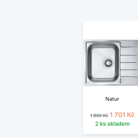
Natur
Běžná cena
Cena
1 701 Kč
1 890 Kč
2 ks skladem