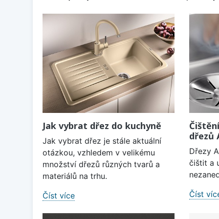
Jak vybrat dřez do kuchyně
Čištěn
dřezů
Jak vybrat dřez je stále aktuální
Dřezy A
otázkou, vzhledem v velikému
čištit 
množství dřezů různých tvarů a
nezaned
materiálů na trhu.
Číst víc
Číst více