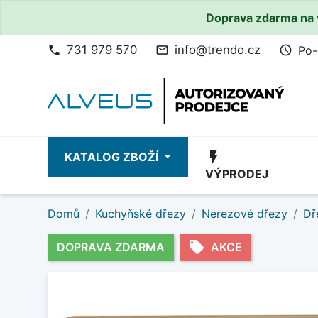
Doprava zdarma na 
731 979 570
info@trendo.cz
Po-
phone
mail_outline
access_time
flash_on
KATALOG ZBOŽÍ
VÝPRODEJ
Domů
Kuchyňské dřezy
Nerezové dřezy
Dř
local_offer
DOPRAVA ZDARMA
AKCE