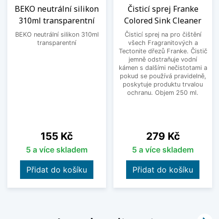
BEKO neutrální silikon
Čisticí sprej Franke
310ml transparentní
Colored Sink Cleaner
BEKO neutrální silikon 310ml
Čisticí sprej na pro čištění
transparentní
všech Fragranitových a
Tectonite dřezů Franke. Čistič
jemně odstraňuje vodní
kámen s dalšími nečistotami a
pokud se používá pravidelně,
poskytuje produktu trvalou
ochranu. Objem 250 ml.
Cena
Cena
155 Kč
279 Kč
5 a více skladem
5 a více skladem
Přidat do košíku
Přidat do košíku