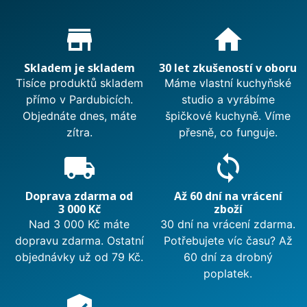
Proč nakupovat u nás?
store_mall_directory
home
Skladem je skladem
30 let zkušeností v oboru
Tisíce produktů skladem
Máme vlastní kuchyňské
přímo v Pardubicích.
studio a vyrábíme
Objednáte dnes, máte
špičkové kuchyně. Víme
zítra.
přesně, co funguje.
local_shipping
sync
Doprava zdarma od
Až 60 dní na vrácení
3 000 Kč
zboží
Nad 3 000 Kč máte
30 dní na vrácení zdarma.
dopravu zdarma. Ostatní
Potřebujete víc času? Až
objednávky už od 79 Kč.
60 dní za drobný
poplatek.