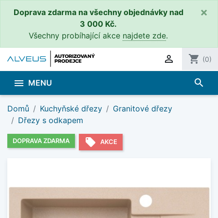
×
Doprava zdarma na všechny objednávky nad
3 000 Kč.
Všechny probíhající akce
najdete zde
.

shopping_cart
(0)
search

MENU
Domů
Kuchyňské dřezy
Granitové dřezy
Dřezy s odkapem
local_offer
DOPRAVA ZDARMA
AKCE