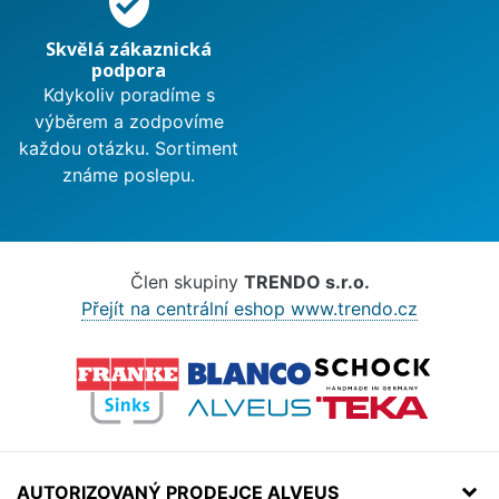
verified_user
Skvělá zákaznická
podpora
Kdykoliv poradíme s
výběrem a zodpovíme
každou otázku. Sortiment
známe poslepu.
Člen skupiny
TRENDO s.r.o.
Přejít na centrální eshop www.trendo.cz
AUTORIZOVANÝ PRODEJCE ALVEUS