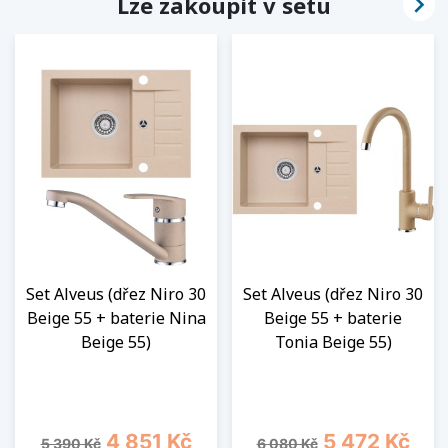

Lze zakoupit v setu
Set Alveus (dřez Niro 30
Set Alveus (dřez Niro 30
Beige 55 + baterie Nina
Beige 55 + baterie
Beige 55)
Tonia Beige 55)
Běžná cena
Cena
Běžná cena
Cena
4 851 Kč
5 472 Kč
5 390 Kč
6 080 Kč