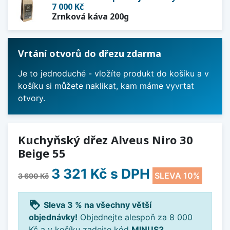
7 000 Kč
Zrnková káva 200g
Vrtání otvorů do dřezu zdarma
Je to jednoduché - vložíte produkt do košíku a v
košíku si můžete naklikat, kam máme vyvrtat
otvory.
Kuchyňský dřez Alveus Niro 30
Beige 55
3 321 Kč
s DPH
SLEVA 10%
3 690 Kč
loyalty
Sleva 3 % na všechny větší
objednávky!
Objednejte alespoň za 8 000
Kč a v košíku zadejte kód
MINUS3
.