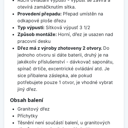
Ruční ovládání výpusti - výpusť se zavírá a
otevírá zamáčknutím sítka.
Provedení přepadu:
Přepad umístěn na
odkapové ploše dřezu
Typ výpusti:
Sítková výpusť 3 1/2
Způsob montáže:
Horní, dřez je usazen nad
pracovní desku
Dřez má z výroby zhotoveny 2 otvory.
Do
jednoho otvoru si dáte baterii, druhý je na
jakékoliv příslušenství - dávkovač saponátu,
spínač drtiče, excentrické ovládání atd. Je
sice přibalena záslepka, ale pokud
potřebujete pouze 1 otvor, je vhodné vybrat
jiný dřez.
Obsah balení
Granitový dřez
Příchytky
Těsnění není součástí balení, u granitových