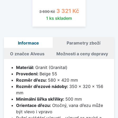
Běžná cena
Cena
3 321 Kč
3 690 Kč
1 ks skladem
Informace
Parametry zboží
O značce Alveus
Možnosti a ceny dopravy
Materiál:
Granit (Granital)
Provedení:
Beige 55
Rozměr dřezu:
580 x 420 mm
Rozměr dřezové nádoby:
350 x 320 x 156
mm
Minimální šířka skříňky:
500 mm
Orientace dřezu:
Otočný, vana dřezu může
být vlevo i vpravo