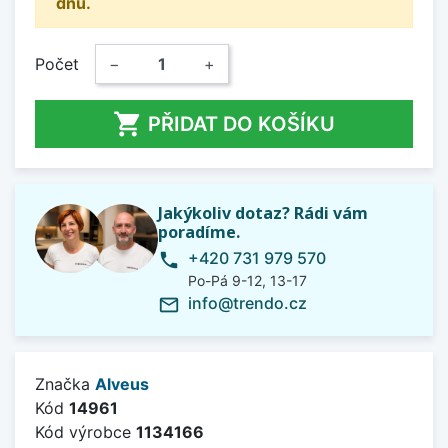
dnů.
Počet
−
+

PŘIDAT DO KOŠÍKU
Jakýkoliv dotaz? Rádi vám
poradíme.
+420 731 979 570
phone
Po-Pá 9-12, 13-17
info@trendo.cz
mail_outline
Značka
Alveus
Kód
14961
Kód výrobce
1134166