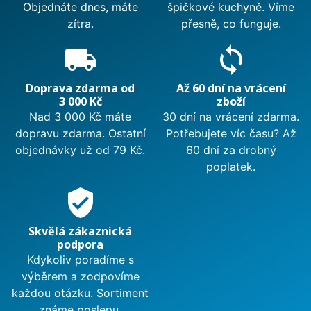
Objednáte dnes, máte
špičkové kuchyně. Víme
zítra.
přesně, co funguje.
local_shipping
sync
Doprava zdarma od
Až 60 dní na vrácení
3 000 Kč
zboží
Nad 3 000 Kč máte
30 dní na vrácení zdarma.
dopravu zdarma. Ostatní
Potřebujete víc času? Až
objednávky už od 79 Kč.
60 dní za drobný
poplatek.
verified_user
Skvělá zákaznická
podpora
Kdykoliv poradíme s
výběrem a zodpovíme
každou otázku. Sortiment
známe poslepu.