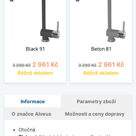
Black 91
Beton 81
Běžná cena
Cena
Běžná cena
Cena
2 961 Kč
2 961 Kč
3 290 Kč
3 290 Kč
Běžně skladem
Běžně skladem
Informace
Parametry zboží
O značce Alveus
Možnosti a ceny dopravy
Otočná