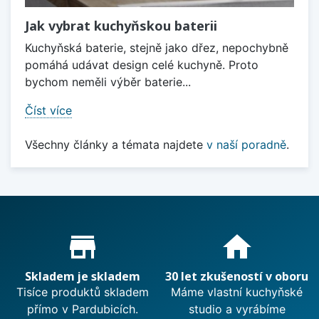
Jak vybrat kuchyňskou baterii
Kuchyňská baterie, stejně jako dřez, nepochybně
pomáhá udávat design celé kuchyně. Proto
bychom neměli výběr baterie...
Číst více
Všechny články a témata najdete
v naší poradně
.
Proč nakupovat u nás?
store_mall_directory
home
Skladem je skladem
30 let zkušeností v oboru
Tisíce produktů skladem
Máme vlastní kuchyňské
přímo v Pardubicích.
studio a vyrábíme