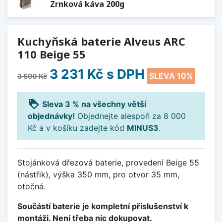
Zrnková káva 200g
Kuchyňská baterie Alveus ARC
110 Beige 55
3 231 Kč
s DPH
SLEVA 10%
3 590 Kč
loyalty
Sleva 3 % na všechny větší
objednávky!
Objednejte alespoň za 8 000
Kč a v košíku zadejte kód
MINUS3
.
Stojánková dřezová baterie, provedení Beige 55
(nástřik), výška 350 mm, pro otvor 35 mm,
otočná.
Součástí baterie je kompletní příslušenství k
montáži. Není třeba nic dokupovat.