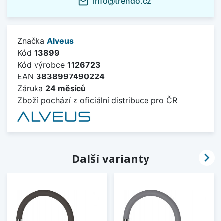
info@trendo.cz
mail_outline
Značka
Alveus
Kód
13899
Kód výrobce
1126723
EAN
3838997490224
Záruka
24 měsíců
Zboží pochází z oficiální distribuce pro ČR

Další varianty