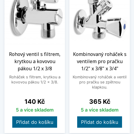
Rohový ventil s filtrem,
Kombinovaný roháček s
krytkou a kovovou
ventilem pro pračku
pákou 1/2 x 3/8
1/2" x 3/8" x 3/4"
Roháček s filtrem, krytkou a
Kombinovaný roháček a ventil
kovovou pákou 1/2 x 3/8.
pro pračku se zpětnou
klapkou.
Cena
Cena
140 Kč
365 Kč
5 a více skladem
5 a více skladem
Přidat do košíku
Přidat do košíku