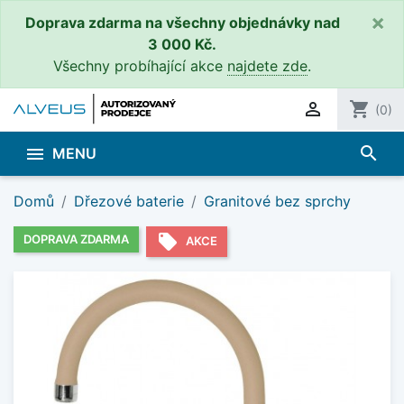
×
Doprava zdarma na všechny objednávky nad
3 000 Kč.
Všechny probíhající akce
najdete zde
.

shopping_cart
(0)
search

MENU
Domů
Dřezové baterie
Granitové bez sprchy
local_offer
DOPRAVA ZDARMA
AKCE