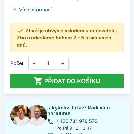
expand_more
Více informací

Zboží je obvykle skladem u dodavatele.
Zboží odešleme během 2 - 5 pracovních
dnů.
Počet
−
+

PŘIDAT DO KOŠÍKU
Jakýkoliv dotaz? Rádi vám
poradíme.
+420 731 979 570
phone
Po-Pá 9-12, 13-17