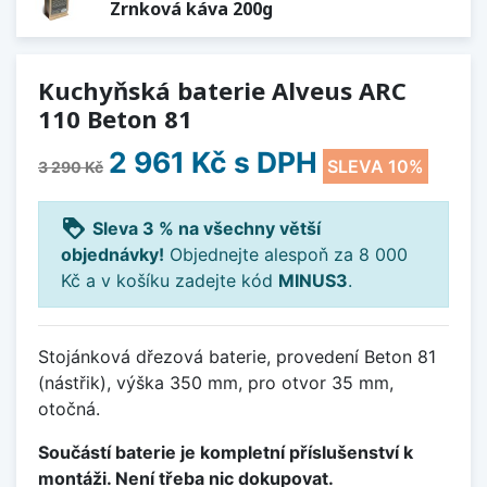
Zrnková káva 200g
Kuchyňská baterie Alveus ARC
110 Beton 81
2 961 Kč
s DPH
SLEVA 10%
3 290 Kč
loyalty
Sleva 3 % na všechny větší
objednávky!
Objednejte alespoň za 8 000
Kč a v košíku zadejte kód
MINUS3
.
Stojánková dřezová baterie, provedení Beton 81
(nástřik), výška 350 mm, pro otvor 35 mm,
otočná.
Součástí baterie je kompletní příslušenství k
montáži. Není třeba nic dokupovat.