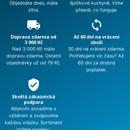
Objednáte dnes, máte
špičkové kuchyně. Víme
zítra.
přesně, co funguje.
local_shipping
sync
Doprava zdarma od
Až 60 dní na vrácení
3 000 Kč
zboží
Nad 3 000 Kč máte
30 dní na vrácení zdarma.
dopravu zdarma. Ostatní
Potřebujete víc času? Až
objednávky už od 79 Kč.
60 dní za drobný
poplatek.
verified_user
Skvělá zákaznická
podpora
Kdykoliv poradíme s
výběrem a zodpovíme
každou otázku. Sortiment
známe poslepu.