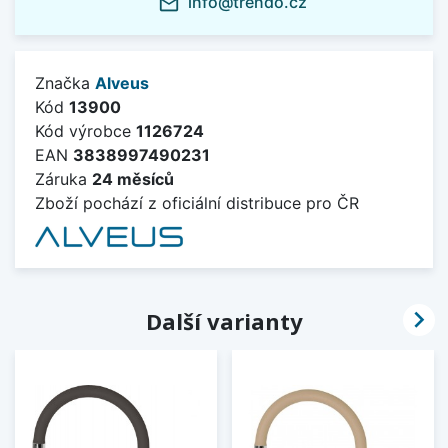
info@trendo.cz
mail_outline
Značka
Alveus
Kód
13900
Kód výrobce
1126724
EAN
3838997490231
Záruka
24 měsíců
Zboží pochází z oficiální distribuce pro ČR

Další varianty