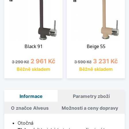
Black 91
Beige 55
Běžná cena
Cena
Běžná cena
Cena
2 961 Kč
3 231 Kč
3 290 Kč
3 590 Kč
Běžně skladem
Běžně skladem
Informace
Parametry zboží
O značce Alveus
Možnosti a ceny dopravy
Otočná