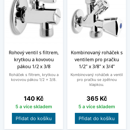
Rohový ventil s filtrem,
Kombinovaný roháček s
krytkou a kovovou
ventilem pro pračku
pákou 1/2 x 3/8
1/2" x 3/8" x 3/4"
Roháček s filtrem, krytkou a
Kombinovaný roháček a ventil
kovovou pákou 1/2 x 3/8.
pro pračku se zpětnou
klapkou.
Cena
Cena
140 Kč
365 Kč
5 a více skladem
5 a více skladem
Přidat do košíku
Přidat do košíku