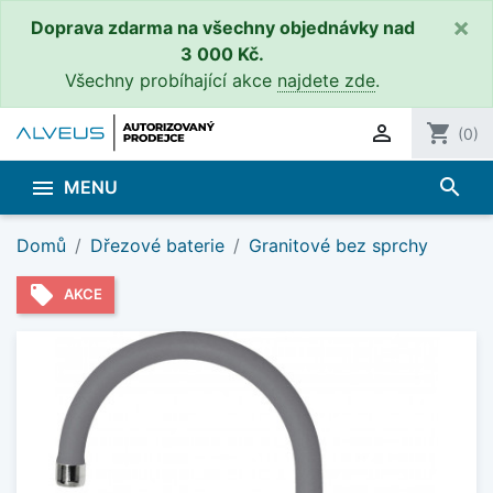
×
Doprava zdarma na všechny objednávky nad
3 000 Kč.
Všechny probíhající akce
najdete zde
.

shopping_cart
(0)
search

MENU
Domů
Dřezové baterie
Granitové bez sprchy
local_offer
AKCE