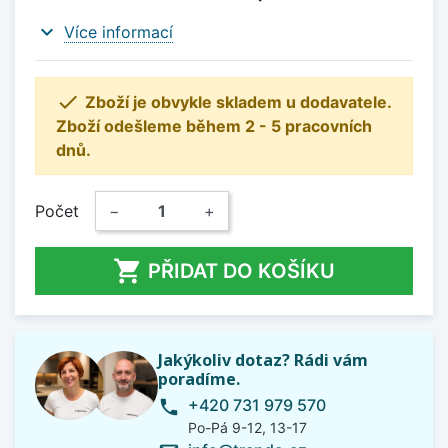
expand_more
Více informací

Zboží je obvykle skladem u dodavatele.
Zboží odešleme během 2 - 5 pracovních
dnů.
Počet
−
+

PŘIDAT DO KOŠÍKU
Jakýkoliv dotaz? Rádi vám
poradíme.
+420 731 979 570
phone
Po-Pá 9-12, 13-17