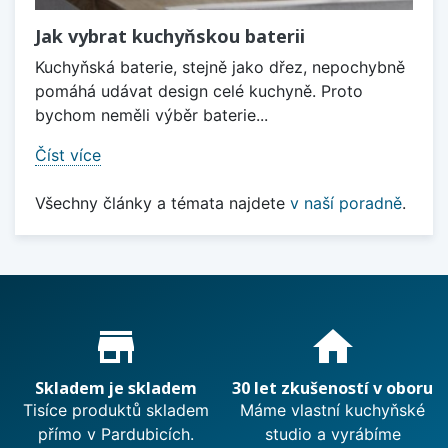
Jak vybrat kuchyňskou baterii
Kuchyňská baterie, stejně jako dřez, nepochybně
pomáhá udávat design celé kuchyně. Proto
bychom neměli výběr baterie...
Číst více
Všechny články a témata najdete
v naší poradně
.
Proč nakupovat u nás?
store_mall_directory
home
Skladem je skladem
30 let zkušeností v oboru
Tisíce produktů skladem
Máme vlastní kuchyňské
přímo v Pardubicích.
studio a vyrábíme