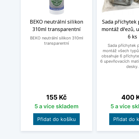
BEKO neutrální silikon
Sada příchytek 
310ml transparentní
montáž dřezů, u
6 ks
BEKO neutrální silikon 310ml
transparentní
Sada příchytek 
montáž všech typů
obsahuje 6 příchyte
6 upevňovacích mati
desky.
Cena
Cena
155 Kč
400 
5 a více skladem
5 a více s
Přidat do košíku
Přidat do 