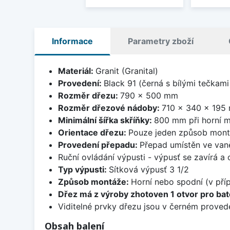
Informace
Parametry zboží
Materiál:
Granit (Granital)
Provedení:
Black 91 (černá s bílými tečkami
Rozměr dřezu:
790 x 500 mm
Rozměr dřezové nádoby:
710 x 340 x 195
Minimální šířka skříňky:
800 mm při horní m
Orientace dřezu:
Pouze jeden způsob mon
Provedení přepadu:
Přepad umístěn ve van
Ruční ovládání výpusti - výpusť se zavírá a
Typ výpusti:
Sítková výpusť 3 1/2
Způsob montáže:
Horní nebo spodní (v pří
Dřez má z výroby zhotoven 1 otvor pro bate
Viditelné prvky dřezu jsou v černém provede
Obsah balení