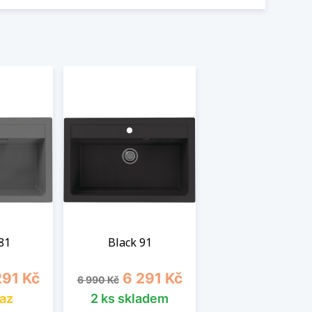
81
Black 91
a
Běžná cena
Cena
291 Kč
6 291 Kč
6 990 Kč
az
2 ks skladem