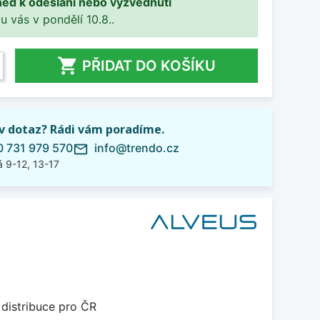
ned k odeslání nebo vyzvednutí
 u vás v pondělí 10.8..

PŘIDAT DO KOŠÍKU
iv dotaz? Rádi vám poradíme.
 731 979 570
info@trendo.cz
mail_outline
 9-12, 13-17
 distribuce pro ČR