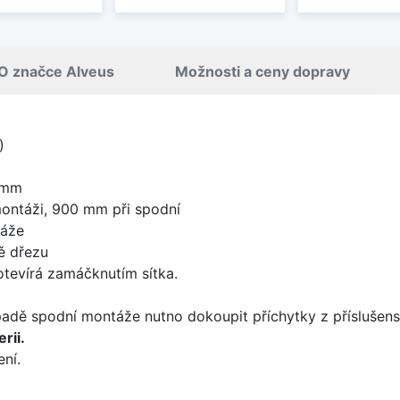
O značce Alveus
Možnosti a ceny dopravy
)
 mm
ontáži, 900 mm při spodní
táže
ě dřezu
 otevírá zamáčknutím sítka.
padě spodní montáže nutno dokoupit příchytky z příslušens
rii.
ní.