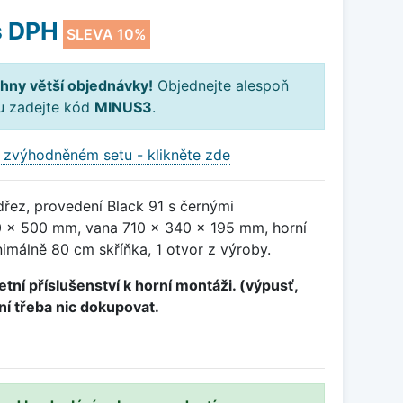
 DPH
SLEVA 10%
hny větší objednávky!
Objednejte alespoň
ku zadejte kód
MINUS3
.
 zvýhodněném setu - klikněte zde
dřez, provedení Black 91 s černými
 x 500 mm, vana 710 x 340 x 195 mm, horní
imálně 80 cm skříňka, 1 otvor z výroby.
tní příslušenství k horní montáži. (výpusť,
ení třeba nic dokupovat.