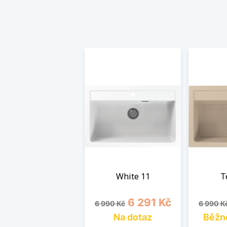
White 11
T
Běžná cena
Cena
Běžná 
6 291 Kč
6 990 Kč
6 990 K
Na dotaz
Běžn