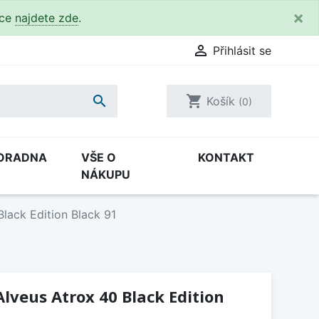
×
kce
najdete zde
.

Přihlásit se

shopping_cart
Košík
(0)
ORADNA
VŠE O
KONTAKT
NÁKUPU
lack Edition Black 91
lveus Atrox 40 Black Edition