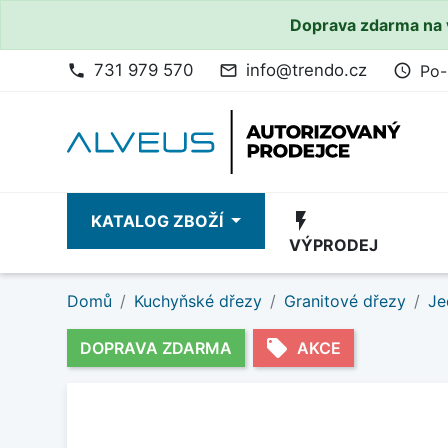
Doprava zdarma na 
731 979 570
info@trendo.cz
Po-
phone
mail_outline
access_time
flash_on
KATALOG ZBOŽÍ
VÝPRODEJ
Domů
Kuchyňské dřezy
Granitové dřezy
Je
local_offer
DOPRAVA ZDARMA
AKCE