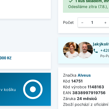

1 kus skladem, ih
Odesíláme zítra (7.8.),
Počet
−
+
Jakýkol
+420
phone
Po-Pá
000 Kč
Značka
Alveus
adjust
Kód
14751
Kód výrobce
1148163
 v košíku
EAN
3838997919756
Záruka
24 měsíců
Zboží pochází z oficiální