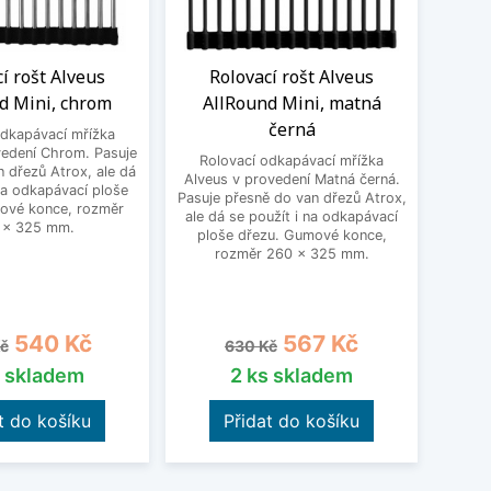
í rošt Alveus
Rolovací rošt Alveus
Ga
d Mini, chrom
AllRound Mini, matná
100
černá
odkapávací mřížka
vedení Chrom. Pasuje
Rolovací odkapávací mřížka
Nerez
 dřezů Atrox, ale dá
Alveus v provedení Matná černá.
265 x
na odkapávací ploše
Pasuje přesně do van dřezů Atrox,
děro
ové konce, rozměr
ale dá se použít i na odkapávací
 x 325 mm.
ploše dřezu. Gumové konce,
rozměr 260 x 325 mm.
á cena
Cena
Běžná cena
Cena
540 Kč
567 Kč
č
630 Kč
s skladem
2 ks skladem
t do košíku
Přidat do košíku