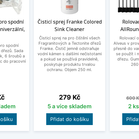
pro spodní
Čisticí sprej Franke Colored
Rolovac
niverzální,
Sink Cleaner
AllRoun
Čisticí sprej na pro čištění všech
Rolovací 
Fragranitových a Tectonite dřezů
Alveus v pro
pro spodní
Franke. Čistič jemně odstraňuje
přesně do van
 dřezů. Sada
vodní kámen s dalšími nečistotami
se použít i 
k, 6 šroubů a
a pokud se používá pravidelně,
dřezu. Gum
c do pracovní
poskytuje produktu trvalou
260
ochranu. Objem 250 ml.
Cena
Běžn
Kč
279 Kč
600 K
kladem
5 a více skladem
2 k
košíku
Přidat do košíku
Přida