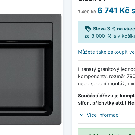
6 741 Kč
s
7 490 Kč
loyalty
Sleva 3 % na všec
za 8 000 Kč a v koší
Můžete také zakoupit ve
Hranatý granitový jedno
komponenty, rozměr 790
nebo spodní montáž, min
Součástí dřezu je komple
sifon, příchytky atd.) N
expand_more
Více informací