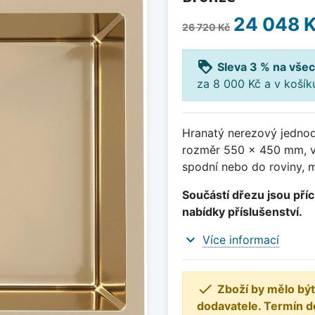
24 048 
26 720 Kč
loyalty
Sleva 3 % na všec
za 8 000 Kč a v koší
Hranatý nerezový jednod
rozměr 550 x 450 mm, v
spodní nebo do roviny, 
Součástí dřezu jsou příc
nabídky příslušenství.
expand_more
Více informací

Zboží by mělo být
dodavatele. Termín d