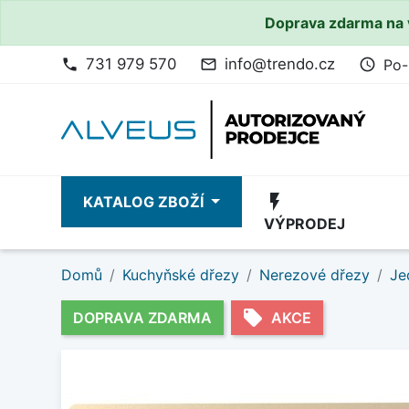
Doprava zdarma na 
731 979 570
info@trendo.cz
Po-
phone
mail_outline
access_time
flash_on
KATALOG ZBOŽÍ
VÝPRODEJ
Domů
Kuchyňské dřezy
Nerezové dřezy
Je
local_offer
DOPRAVA ZDARMA
AKCE