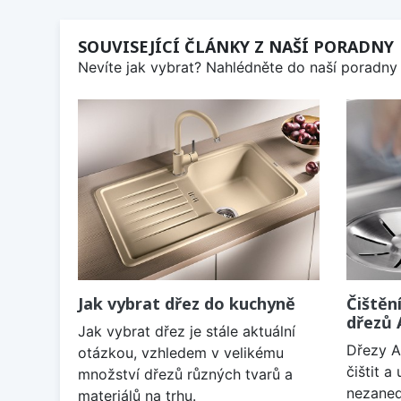
SOUVISEJÍCÍ ČLÁNKY Z NAŠÍ PORADNY
Nevíte jak vybrat? Nahlédněte do naší poradny 
Jak vybrat dřez do kuchyně
Čištěn
dřezů
Jak vybrat dřez je stále aktuální
Dřezy A
otázkou, vzhledem v velikému
čištit 
množství dřezů různých tvarů a
nezaned
materiálů na trhu.