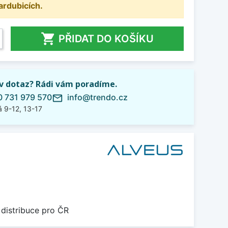
ardubicích.

PŘIDAT DO KOŠÍKU
iv dotaz? Rádi vám poradíme.
 731 979 570
info@trendo.cz
mail_outline
 9-12, 13-17
 distribuce pro ČR