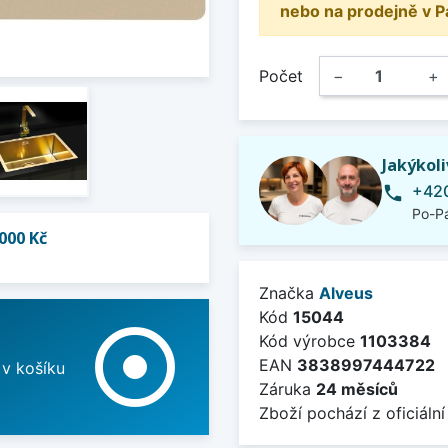
nebo na prodejně v P
Počet
−
+
Jakýkol
+420
phone
Po-Pá
000 Kč
Značka
Alveus
Kód
15044
adjust
Kód výrobce
1103384
EAN
3838997444722
 v košíku
Záruka
24 měsíců
Zboží pochází z oficiální