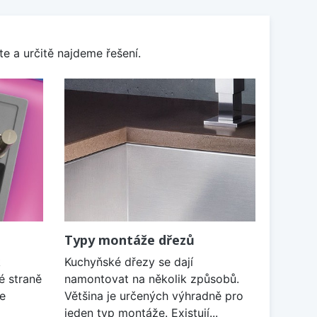
e a určitě najdeme řešení.
Typy montáže dřezů
k
Kuchyňské dřezy se dají
é straně
namontovat na několik způsobů.
je
Většina je určených výhradně pro
jeden typ montáže. Existují...