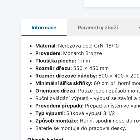
Informace
Parametry zboží
Materiál:
Nerezová ocel CrNi 18/10
Provedení:
Monarch Bronze
Tloušťka plechu:
1 mm
Rozměr dřezu:
550 x 450 mm
Rozměr dřezové nádoby:
500 x 400 x 20
Minimální šířka skříňky:
60 cm při horní mon
Orientace dřezu:
Pouze jeden způsob mon
Ruční ovládání výpusti - výpusť se zavírá a
Provedení přepadu:
Přepad umístěn ve van
Typ výpusti:
Sítková výpusť 3 1/2
Způsob montáže:
Horní, spodní nebo do ro
Baterie se montuje do pracovní desky.