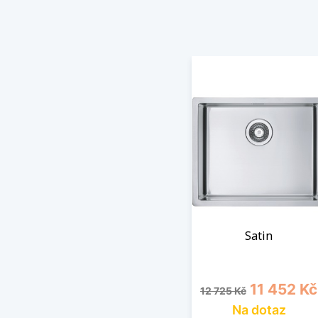
Satin
Běžná cena
Cena
11 452 Kč
12 725 Kč
Na dotaz