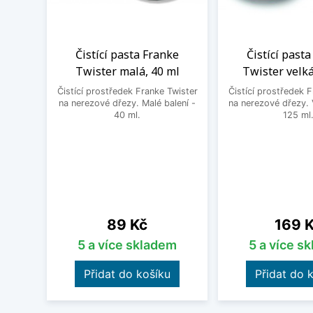
Čistící pasta Franke
Čistící past
Twister malá, 40 ml
Twister velká
Čistící prostředek Franke Twister
Čistící prostředek 
na nerezové dřezy. Malé balení -
na nerezové dřezy. 
40 ml.
125 ml
Cena
Cena
89 Kč
169 
5 a více skladem
5 a více s
Přidat do košíku
Přidat do 