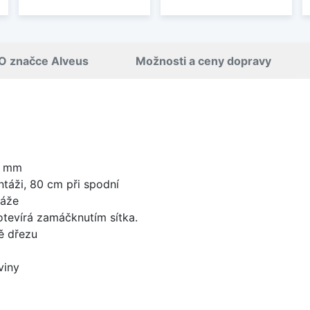
O značce Alveus
Možnosti a ceny dopravy
0 mm
táži, 80 cm při spodní
táže
 otevírá zamáčknutím sítka.
ě dřezu
viny