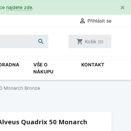
×
kce
najdete zde
.

Přihlásit se

shopping_cart
Košík
(0)
ORADNA
VŠE O
KONTAKT
NÁKUPU
50 Monarch Bronze
Alveus Quadrix 50 Monarch