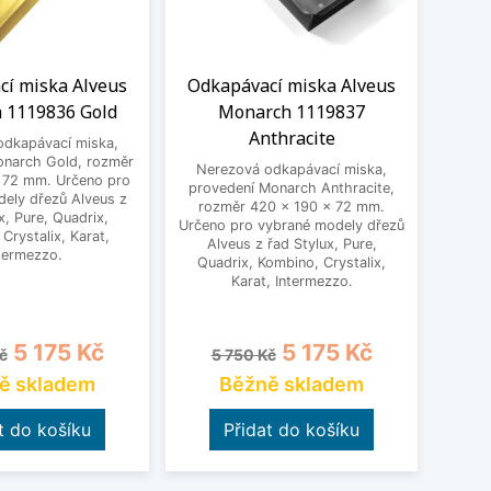
cí miska Alveus
Odkapávací miska Alveus
Odk
 1119836 Gold
Monarch 1119837
Mon
Anthracite
odkapávací miska,
Ner
onarch Gold, rozměr
pro
Nerezová odkapávací miska,
 72 mm. Určeno pro
roz
provedení Monarch Anthracite,
ely dřezů Alveus z
Určeno
rozměr 420 x 190 x 72 mm.
x, Pure, Quadrix,
Al
Určeno pro vybrané modely dřezů
Crystalix, Karat,
Qua
Alveus z řad Stylux, Pure,
termezzo.
Quadrix, Kombino, Crystalix,
Karat, Intermezzo.
cena
Cena
Běžná cena
Cena
B
5 175 Kč
5 175 Kč
č
5 750 Kč
5
ě skladem
Běžně skladem
t do košíku
Přidat do košíku