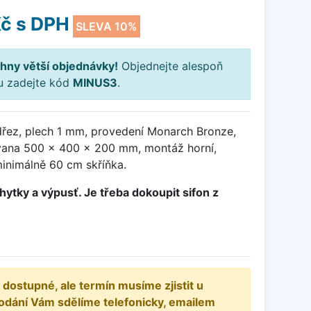
Kč
s DPH
SLEVA 10%
hny větší objednávky!
Objednejte alespoň
ku zadejte kód
MINUS3
.
řez, plech 1 mm, provedení Monarch Bronze,
ana 500 x 400 x 200 mm, montáž horní,
minimálně 60 cm skříňka.
hytky a výpusť. Je třeba dokoupit sifon z
 dostupné, ale termín musíme zjistit u
odání Vám sdělíme telefonicky, emailem