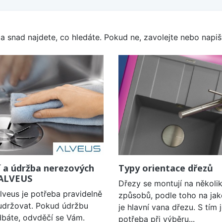
a snad najdete, co hledáte. Pokud ne, zavolejte nebo napišt
í a údržba nerezových
Typy orientace dřezů
 ALVEUS
Dřezy se montují na několi
lveus je potřeba pravidelně
způsobů, podle toho na jak
a udržovat. Pokud údržbu
je hlavní vana dřezu. S tím 
báte, odvděčí se Vám.
potřeba při výběru...