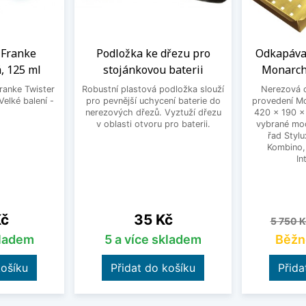
a Franke
Podložka ke dřezu pro
Odkapáva
, 125 ml
stojánkovou baterii
Monarch
Franke Twister
Robustní plastová podložka slouží
Nerezová 
Velké balení -
pro pevnější uchycení baterie do
provedení M
.
nerezových dřezů. Vyztuží dřezu
420 x 190 x
v oblasti otvoru pro baterii.
vybrané mod
řad Stylu
Kombino, 
In
Cena
Běžná 
Kč
35 Kč
5 750 K
kladem
5 a více skladem
Běžn
košíku
Přidat do košíku
Přida