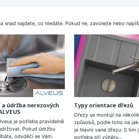
a snad najdete, co hledáte. Pokud ne, zavolejte nebo napišt
í a údržba nerezových
Typy orientace dřezů
 ALVEUS
Dřezy se montují na několi
lveus je potřeba pravidelně
způsobů, podle toho na jak
a udržovat. Pokud údržbu
je hlavní vana dřezu. S tím 
báte, odvděčí se Vám.
potřeba při výběru...