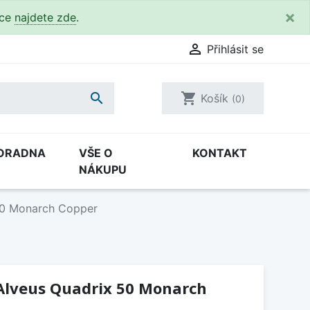
×
kce
najdete zde
.

Přihlásit se

shopping_cart
Košík
(0)
ORADNA
VŠE O
KONTAKT
NÁKUPU
50 Monarch Copper
Alveus Quadrix 50 Monarch