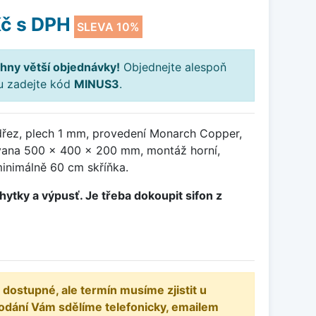
Kč
s DPH
SLEVA 10%
hny větší objednávky!
Objednejte alespoň
ku zadejte kód
MINUS3
.
řez, plech 1 mm, provedení Monarch Copper,
ana 500 x 400 x 200 mm, montáž horní,
minimálně 60 cm skříňka.
hytky a výpusť. Je třeba dokoupit sifon z
 dostupné, ale termín musíme zjistit u
odání Vám sdělíme telefonicky, emailem