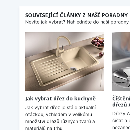
SOUVISEJÍCÍ ČLÁNKY Z NAŠÍ PORADNY
Nevíte jak vybrat? Nahlédněte do naší poradny 
Jak vybrat dřez do kuchyně
Čištěn
dřezů
Jak vybrat dřez je stále aktuální
Dřezy A
otázkou, vzhledem v velikému
čištit 
množství dřezů různých tvarů a
nezaned
materiálů na trhu.