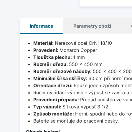
Informace
Parametry zboží
Materiál:
Nerezová ocel CrNi 18/10
Provedení:
Monarch Copper
Tloušťka plechu:
1 mm
Rozměr dřezu:
550 x 450 mm
Rozměr dřezové nádoby:
500 x 400 x 20
Minimální šířka skříňky:
60 cm při horní mon
Orientace dřezu:
Pouze jeden způsob mon
Ruční ovládání výpusti - výpusť se zavírá a
Provedení přepadu:
Přepad umístěn ve van
Typ výpusti:
Sítková výpusť 3 1/2
Způsob montáže:
Horní, spodní nebo do ro
Baterie se montuje do pracovní desky.