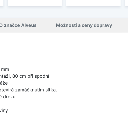
O značce Alveus
Možnosti a ceny dopravy
0 mm
táži, 80 cm při spodní
táže
 otevírá zamáčknutím sítka.
ě dřezu
viny