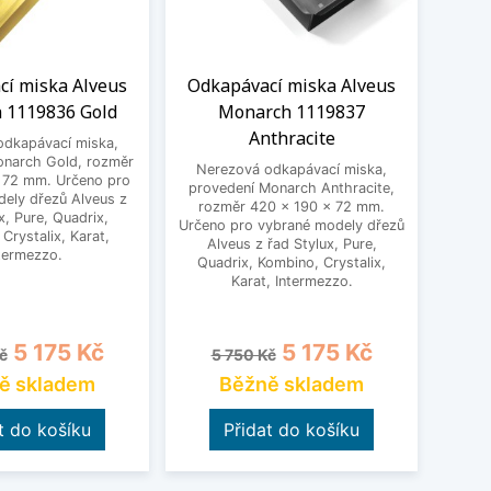
cí miska Alveus
Odkapávací miska Alveus
Odk
 1119836 Gold
Monarch 1119837
Mon
Anthracite
odkapávací miska,
Ner
onarch Gold, rozměr
pro
Nerezová odkapávací miska,
 72 mm. Určeno pro
roz
provedení Monarch Anthracite,
ely dřezů Alveus z
Určeno
rozměr 420 x 190 x 72 mm.
x, Pure, Quadrix,
Al
Určeno pro vybrané modely dřezů
Crystalix, Karat,
Qua
Alveus z řad Stylux, Pure,
termezzo.
Quadrix, Kombino, Crystalix,
Karat, Intermezzo.
cena
Cena
Běžná cena
Cena
B
5 175 Kč
5 175 Kč
č
5 750 Kč
5
ě skladem
Běžně skladem
t do košíku
Přidat do košíku