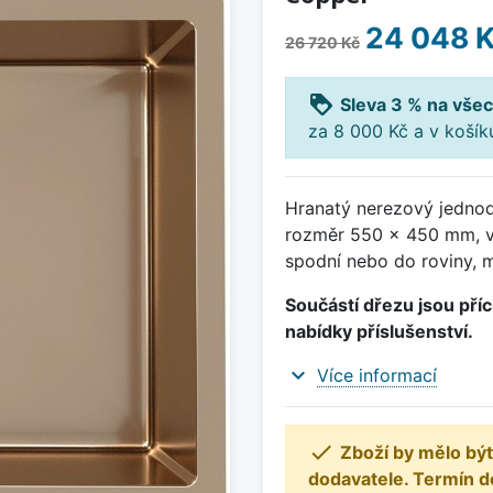
24 048 
26 720 Kč
loyalty
Sleva 3 % na všec
za 8 000 Kč a v koší
Hranatý nerezový jednod
rozměr 550 x 450 mm, v
spodní nebo do roviny, 
Součástí dřezu jsou příc
nabídky příslušenství.
expand_more
Více informací

Zboží by mělo být
dodavatele. Termín d