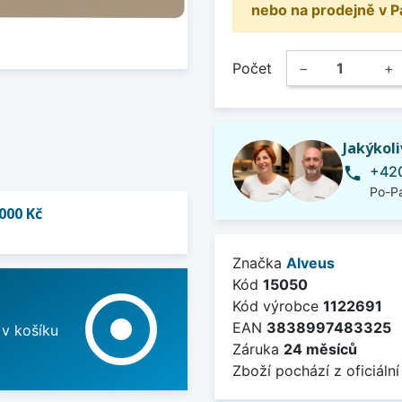
nebo na prodejně v P
Počet
−
+
Jakýkol
+420
phone
Po-Pá
000 Kč
Značka
Alveus
Kód
15050
adjust
Kód výrobce
1122691
EAN
3838997483325
 v košíku
Záruka
24 měsíců
Zboží pochází z oficiální