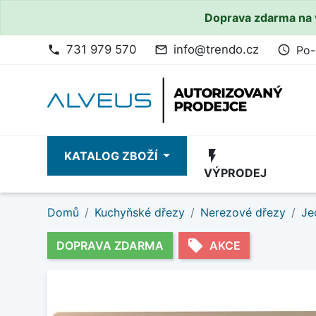
Doprava zdarma na 
731 979 570
info@trendo.cz
Po-
phone
mail_outline
access_time
flash_on
KATALOG ZBOŽÍ
VÝPRODEJ
Domů
Kuchyňské dřezy
Nerezové dřezy
Je
local_offer
DOPRAVA ZDARMA
AKCE