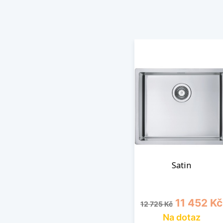
Satin
Běžná cena
Cena
11 452 Kč
12 725 Kč
Na dotaz