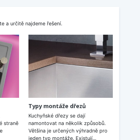
e a určitě najdeme řešení.
Typy montáže dřezů
k
Kuchyňské dřezy se dají
é straně
namontovat na několik způsobů.
je
Většina je určených výhradně pro
jeden typ montáže. Existují...