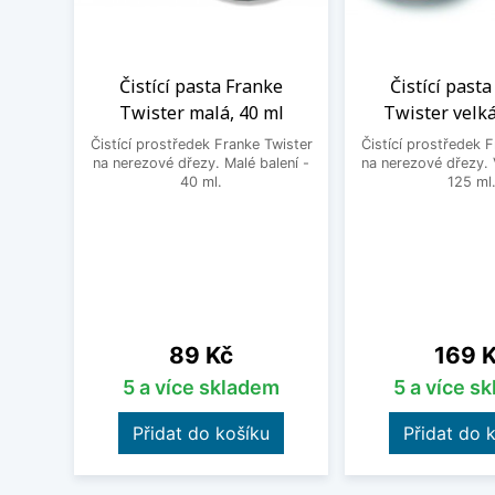
Čistící pasta Franke
Čistící past
Twister malá, 40 ml
Twister velká
Čistící prostředek Franke Twister
Čistící prostředek 
na nerezové dřezy. Malé balení -
na nerezové dřezy. 
40 ml.
125 ml
Cena
Cena
89 Kč
169 
5 a více skladem
5 a více s
Přidat do košíku
Přidat do 