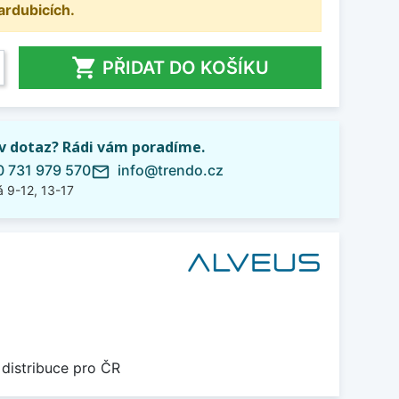
ardubicích.

PŘIDAT DO KOŠÍKU
iv dotaz? Rádi vám poradíme.
 731 979 570
info@trendo.cz
mail_outline
 9-12, 13-17
 distribuce pro ČR