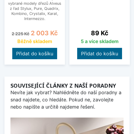
vybrané modely dřezů Alveus
z řad Stylux, Pure, Quadrix,
Kombino, Crystalix, Karat,
Intermezzo.
Běžná cena
Cena
Cena
2 003 Kč
89 Kč
2 225 Kč
Běžně skladem
5 a více skladem
Přidat do košíku
Přidat do košíku
SOUVISEJÍCÍ ČLÁNKY Z NAŠÍ PORADNY
Nevíte jak vybrat? Nahlédněte do naší poradny a
snad najdete, co hledáte. Pokud ne, zavolejte
nebo napište a určitě najdeme řešení.