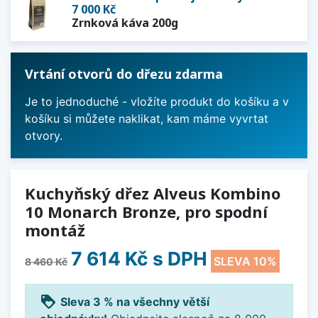
7 000 Kč
Zrnková káva 200g
Vrtání otvorů do dřezu zdarma
Je to jednoduché - vložíte produkt do košíku a v
košíku si můžete naklikat, kam máme vyvrtat
otvory.
Kuchyňský dřez Alveus Kombino
10 Monarch Bronze, pro spodní
montáž
7 614 Kč
s DPH
SLEVA 10%
8 460 Kč
loyalty
Sleva 3 % na všechny větší