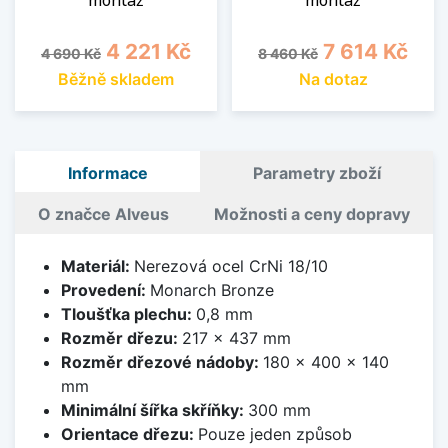
montáž
montáž
Běžná cena
Cena
Běžná cena
Cena
4 221 Kč
7 614 Kč
4 690 Kč
8 460 Kč
Běžně skladem
Na dotaz
Informace
Parametry zboží
O značce Alveus
Možnosti a ceny dopravy
Materiál:
Nerezová ocel CrNi 18/10
Provedení:
Monarch Bronze
Tloušťka plechu:
0,8 mm
Rozměr dřezu:
217 x 437 mm
Rozměr dřezové nádoby:
180 x 400 x 140
mm
Minimální šířka skříňky:
300 mm
Orientace dřezu:
Pouze jeden způsob