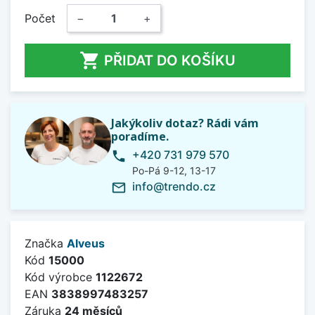
Počet
−
+

PŘIDAT DO KOŠÍKU
Jakýkoliv dotaz? Rádi vám
poradíme.
+420 731 979 570
phone
Po-Pá 9-12, 13-17
info@trendo.cz
mail_outline
Značka
Alveus
Kód
15000
Kód výrobce
1122672
EAN
3838997483257
Záruka
24 měsíců