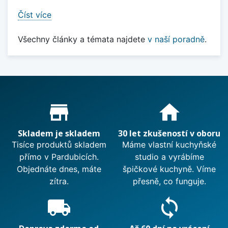
Číst více
Všechny články a témata najdete
v naší poradně
.
Proč nakupovat u nás?
store_mall_directory
home
Skladem je skladem
30 let zkušeností v oboru
Tisíce produktů skladem
Máme vlastní kuchyňské
přímo v Pardubicích.
studio a vyrábíme
Objednáte dnes, máte
špičkové kuchyně. Víme
zítra.
přesně, co funguje.
local_shipping
sync