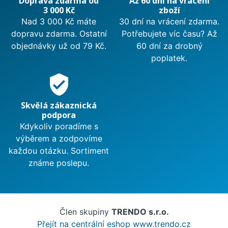
Doprava zdarma od
Až 60 dní na vrácení
3 000 Kč
zboží
Nad 3 000 Kč máte
30 dní na vrácení zdarma.
dopravu zdarma. Ostatní
Potřebujete víc času? Až
objednávky už od 79 Kč.
60 dní za drobný
poplatek.
verified_user
Skvělá zákaznická
podpora
Kdykoliv poradíme s
výběrem a zodpovíme
každou otázku. Sortiment
známe poslepu.
Člen skupiny
TRENDO s.r.o.
Přejít na centrální eshop www.trendo.cz