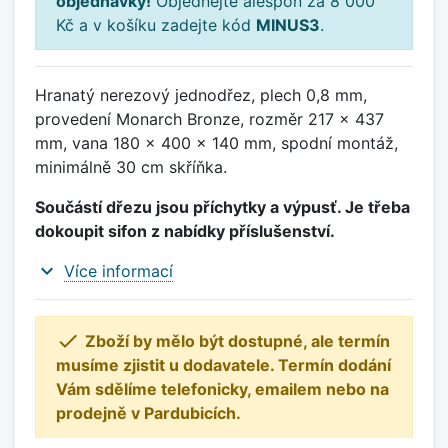
objednávky!
Objednejte alespoň za 8 000
Kč a v košíku zadejte kód
MINUS3
.
Hranatý nerezový jednodřez, plech 0,8 mm,
provedení Monarch Bronze, rozměr 217 x 437
mm, vana 180 x 400 x 140 mm, spodní montáž,
minimálně 30 cm skříňka.
Součástí dřezu jsou příchytky a výpusť. Je třeba
dokoupit sifon z nabídky příslušenství.
expand_more
Více informací

Zboží by mělo být dostupné, ale termín
musíme zjistit u dodavatele. Termín dodání
Vám sdělíme telefonicky, emailem nebo na
prodejně v Pardubicích.