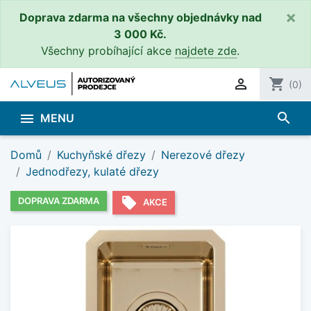
×
Doprava zdarma na všechny objednávky nad
3 000 Kč.
Všechny probíhající akce
najdete zde
.

shopping_cart
(0)
search

MENU
Domů
Kuchyňské dřezy
Nerezové dřezy
Jednodřezy, kulaté dřezy
local_offer
DOPRAVA ZDARMA
AKCE