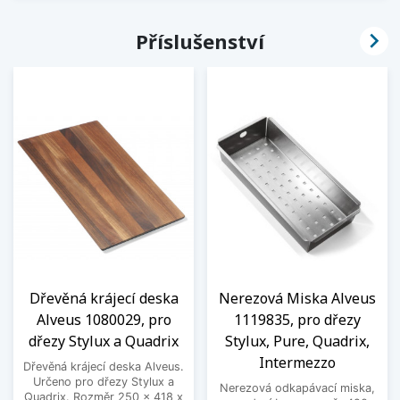

Příslušenství
Dřevěná krájecí deska
Nerezová Miska Alveus
Alveus 1080029, pro
1119835, pro dřezy
dřezy Stylux a Quadrix
Stylux, Pure, Quadrix,
Intermezzo
Dřevěná krájecí deska Alveus.
Určeno pro dřezy Stylux a
Nerezová odkapávací miska,
Quadrix. Rozměr 250 x 418 x