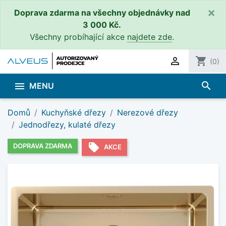
×
Doprava zdarma na všechny objednávky nad
3 000 Kč.
Všechny probíhající akce
najdete zde
.

shopping_cart
(0)
search

MENU
Domů
Kuchyňské dřezy
Nerezové dřezy
Jednodřezy, kulaté dřezy
local_offer
DOPRAVA ZDARMA
AKCE