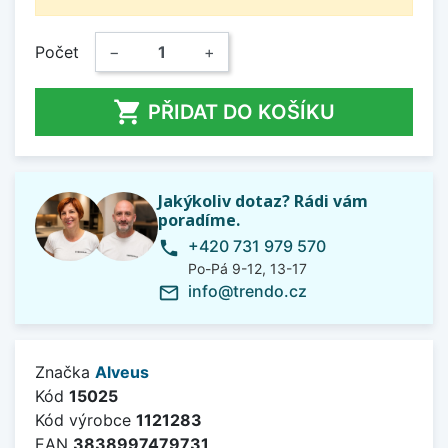
Počet
−
+

PŘIDAT DO KOŠÍKU
Jakýkoliv dotaz? Rádi vám
poradíme.
+420 731 979 570
phone
Po-Pá 9-12, 13-17
info@trendo.cz
mail_outline
Značka
Alveus
Kód
15025
Kód výrobce
1121283
EAN
3838997479731