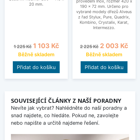
provedení Inox, rozměr 420 x
20 mm.
190 x 72 mm. Určeno pro
vybrané modely dřezů Alveus
z řad Stylux, Pure, Quadrix,
Kombino, Crystalix, Karat,
Intermezzo.
Běžná cena
Cena
Běžná cena
Cena
1 103 Kč
2 003 Kč
1 225 Kč
2 225 Kč
Běžně skladem
Běžně skladem
Přidat do košíku
Přidat do košíku
SOUVISEJÍCÍ ČLÁNKY Z NAŠÍ PORADNY
Nevíte jak vybrat? Nahlédněte do naší poradny a
snad najdete, co hledáte. Pokud ne, zavolejte
nebo napište a určitě najdeme řešení.