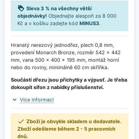
loyalty
Sleva 3 % na všechny větší
objednávky!
Objednejte alespoň za 8 000
Kč a v košíku zadejte kód
MINUS3
.
Hranatý nerezový jednodřez, plech 0,8 mm,
provedení Monarch Bronze, rozměr 542 x 442
mm, vana 500 x 400 x 195 mm, montáž horní
nebo do roviny, minimálně 60 cm skříňka.
Součástí dřezu jsou příchytky a výpusť. Je třeba
dokoupit sifon z nabídky příslušenství.
expand_more
Více informací

Zboží je obvykle skladem u dodavatele.
Zboží odešleme během 2 - 5 pracovních
dnů.