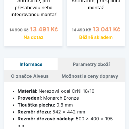
Anthracite, pro
Anthracite, pro spodní
přesahovou nebo
montáž
integrovanou montáž
Běžná cena
Cena
Běžná cena
Cena
13 491 Kč
13 041 Kč
14 990 Kč
14 490 Kč
Na dotaz
Běžně skladem
Informace
Parametry zboží
O značce Alveus
Možnosti a ceny dopravy
Materiál:
Nerezová ocel CrNi 18/10
Provedení:
Monarch Bronze
Tloušťka plechu:
0,8 mm
Rozměr dřezu:
542 x 442 mm
Rozměr dřezové nádoby:
500 x 400 x 195
mm