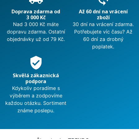
Doprava zdarma od
Až 60 dní na vrácení
3 000 Kč
zboží
Nad 3 000 Kč máte
30 dní na vrácení zdarma.
dopravu zdarma. Ostatní
Potřebujete víc času? Až
objednávky už od 79 Kč.
60 dní za drobný
poplatek.
verified_user
Skvělá zákaznická
podpora
Kdykoliv poradíme s
výběrem a zodpovíme
každou otázku. Sortiment
známe poslepu.