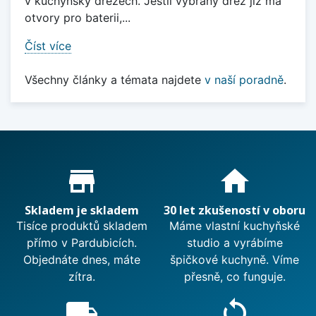
v kuchyňský dřezech. Jestli vybraný dřez již má
otvory pro baterii,...
Číst více
Všechny články a témata najdete
v naší poradně
.
Proč nakupovat u nás?
store_mall_directory
home
Skladem je skladem
30 let zkušeností v oboru
Tisíce produktů skladem
Máme vlastní kuchyňské
přímo v Pardubicích.
studio a vyrábíme
Objednáte dnes, máte
špičkové kuchyně. Víme
zítra.
přesně, co funguje.
local_shipping
sync