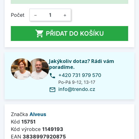
Počet
−
+

PŘIDAT DO KOŠÍKU
Jakýkoliv dotaz? Rádi vám
poradíme.
+420 731 979 570
phone
Po-Pá 9-12, 13-17
info@trendo.cz
mail_outline
Značka
Alveus
Kód
15751
Kód výrobce
1149193
EAN
3838997920875