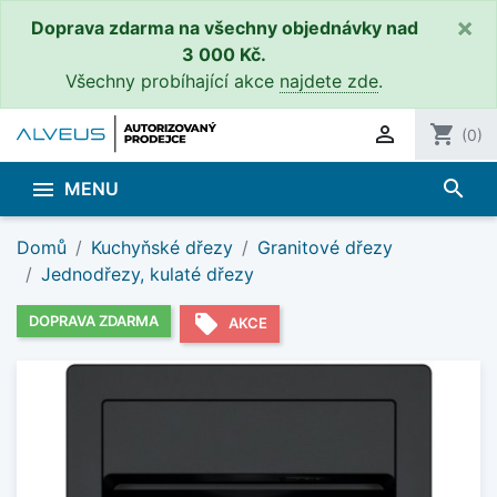
×
Doprava zdarma na všechny objednávky nad
3 000 Kč.
Všechny probíhající akce
najdete zde
.

shopping_cart
(0)
search

MENU
Domů
Kuchyňské dřezy
Granitové dřezy
Jednodřezy, kulaté dřezy
local_offer
DOPRAVA ZDARMA
AKCE