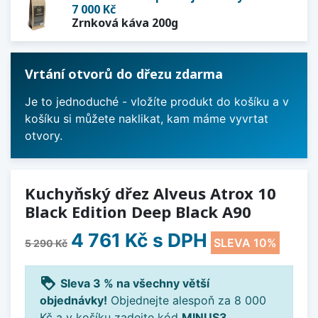
7 000 Kč
Zrnková káva 200g
Vrtání otvorů do dřezu zdarma
Je to jednoduché - vložíte produkt do košíku a v
košíku si můžete naklikat, kam máme vyvrtat
otvory.
Kuchyňský dřez Alveus Atrox 10
Black Edition Deep Black A90
4 761 Kč
s DPH
SLEVA 10%
5 290 Kč
loyalty
Sleva 3 % na všechny větší
objednávky!
Objednejte alespoň za 8 000
Kč a v košíku zadejte kód
MINUS3
.