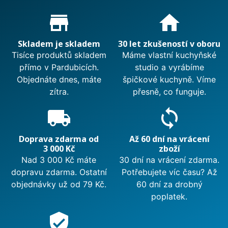
Proč nakupovat u nás?
store_mall_directory
home
Skladem je skladem
30 let zkušeností v oboru
Tisíce produktů skladem
Máme vlastní kuchyňské
přímo v Pardubicích.
studio a vyrábíme
Objednáte dnes, máte
špičkové kuchyně. Víme
zítra.
přesně, co funguje.
local_shipping
sync
Doprava zdarma od
Až 60 dní na vrácení
3 000 Kč
zboží
Nad 3 000 Kč máte
30 dní na vrácení zdarma.
dopravu zdarma. Ostatní
Potřebujete víc času? Až
objednávky už od 79 Kč.
60 dní za drobný
poplatek.
verified_user