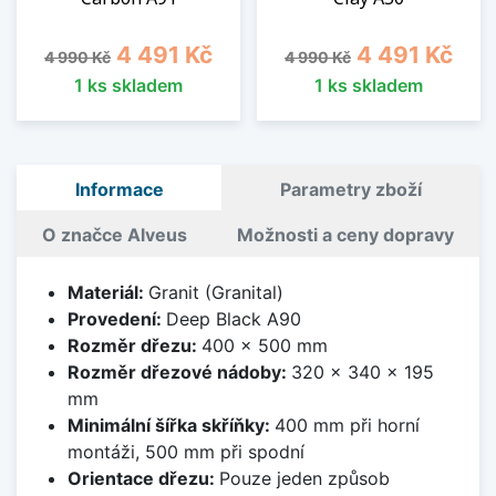
Běžná cena
Cena
Běžná cena
Cena
4 491 Kč
4 491 Kč
4 990 Kč
4 990 Kč
1 ks skladem
1 ks skladem
Informace
Parametry zboží
O značce Alveus
Možnosti a ceny dopravy
Materiál:
Granit (Granital)
Provedení:
Deep Black A90
Rozměr dřezu:
400 x 500 mm
Rozměr dřezové nádoby:
320 x 340 x 195
mm
Minimální šířka skříňky:
400 mm při horní
montáži, 500 mm při spodní
Orientace dřezu:
Pouze jeden způsob