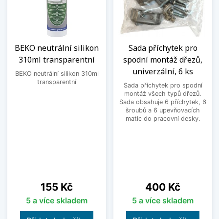
BEKO neutrální silikon
Sada příchytek pro
310ml transparentní
spodní montáž dřezů,
univerzální, 6 ks
BEKO neutrální silikon 310ml
transparentní
Sada příchytek pro spodní
montáž všech typů dřezů.
Sada obsahuje 6 příchytek, 6
šroubů a 6 upevňovacích
matic do pracovní desky.
Cena
Cena
155 Kč
400 Kč
5 a více skladem
5 a více skladem