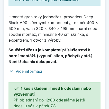
Hranatý granitový jednodřez, provedení Deep
Black A90 s černými komponenty, rozměr 400 x
500 mm, vana 320 x 340 x 195 mm, horní nebo
spodní montáž, minimálně 40 cm skříňka, s
excentrem, 1 otvor z výroby.
Součástí dřezu je kompletní příslušenství k
horní montáži. (výpusť, sifon, příchytky atd.)
Není třeba nic dokupovat.
expand_more
Více informací

1 kus skladem, ihned k odeslání nebo
vyzvednutí
Při objednání do 12:00 odesíláme ještě
dnes, u vás v pátek 7.8..