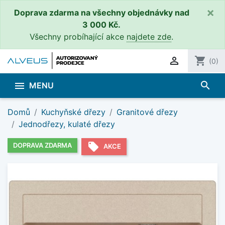
×
Doprava zdarma na všechny objednávky nad
3 000 Kč.
Všechny probíhající akce
najdete zde
.

shopping_cart
(0)
search

MENU
Domů
Kuchyňské dřezy
Granitové dřezy
Jednodřezy, kulaté dřezy
local_offer
DOPRAVA ZDARMA
AKCE