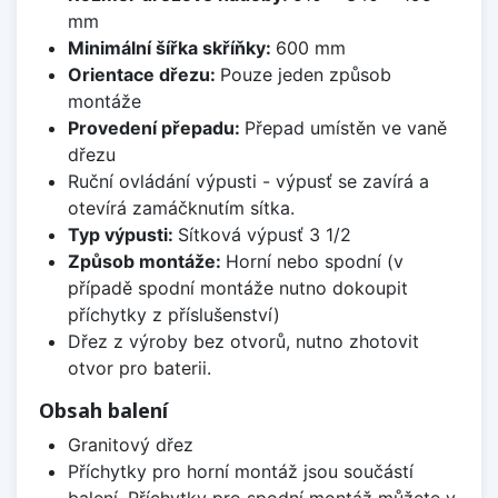
mm
Minimální šířka skříňky:
600 mm
Orientace dřezu:
Pouze jeden způsob
montáže
Provedení přepadu:
Přepad umístěn ve vaně
dřezu
Ruční ovládání výpusti - výpusť se zavírá a
otevírá zamáčknutím sítka.
Typ výpusti:
Sítková výpusť 3 1/2
Způsob montáže:
Horní nebo spodní (v
případě spodní montáže nutno dokoupit
příchytky z příslušenství)
Dřez z výroby bez otvorů, nutno zhotovit
otvor pro baterii.
Obsah balení
Granitový dřez
Příchytky pro horní montáž jsou součástí
balení. Příchytky pro spodní montáž můžete v