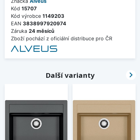
Značka
Alveus
Kód
15707
Kód výrobce
1149203
EAN
3838997920974
Záruka
24 měsíců
Zboží pochází z oficiální distribuce pro ČR

Další varianty