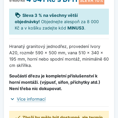
SLEVA 10%
5 490 Kč
loyalty
Sleva 3 % na všechny větší
objednávky!
Objednejte alespoň za 8 000
Kč a v košíku zadejte kód
MINUS3
.
Hranatý granitový jednodřez, provedení Ivory
A20, rozměr 590 x 500 mm, vana 510 x 340 x
195 mm, horní nebo spodní montáž, minimálně 60
cm skříňka.
Součástí dřezu je kompletní příslušenství k
horní montáži. (výpusť, sifon, příchytky atd.)
Není třeba nic dokupovat.
expand_more
Více informací

Zboží by mělo být dostupné, ale termín