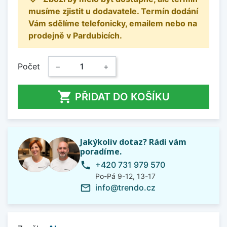
musíme zjistit u dodavatele. Termín dodání
Vám sdělíme telefonicky, emailem nebo na
prodejně v Pardubicích.
Počet
−
+

PŘIDAT DO KOŠÍKU
Jakýkoliv dotaz? Rádi vám
poradíme.
+420 731 979 570
phone
Po-Pá 9-12, 13-17
info@trendo.cz
mail_outline