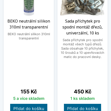
BEKO neutrální silikon
Sada příchytek pro
310ml transparentní
spodní montáž dřezů,
univerzální, 10 ks
BEKO neutrální silikon 310ml
transparentní
Sada příchytek pro spodní
montáž všech typů dřezů.
Sada obsahuje 10 příchytek,
10 šroubů a 10 upevňovacích
matic do pracovní desky.
Cena
Cena
155 Kč
450 Kč
5 a více skladem
1 ks skladem
Přidat do košíku
Přidat do košíku