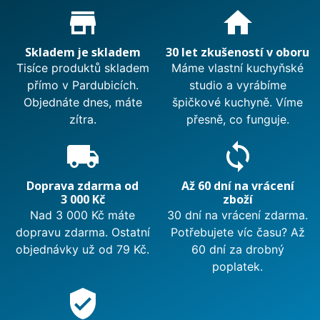
Proč nakupovat u nás?
store_mall_directory
home
Skladem je skladem
30 let zkušeností v oboru
Tisíce produktů skladem
Máme vlastní kuchyňské
přímo v Pardubicích.
studio a vyrábíme
Objednáte dnes, máte
špičkové kuchyně. Víme
zítra.
přesně, co funguje.
local_shipping
sync
Doprava zdarma od
Až 60 dní na vrácení
3 000 Kč
zboží
Nad 3 000 Kč máte
30 dní na vrácení zdarma.
dopravu zdarma. Ostatní
Potřebujete víc času? Až
objednávky už od 79 Kč.
60 dní za drobný
poplatek.
verified_user