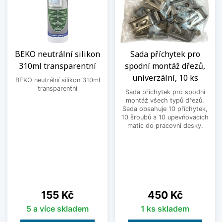
BEKO neutrální silikon
Sada příchytek pro
310ml transparentní
spodní montáž dřezů,
univerzální, 10 ks
BEKO neutrální silikon 310ml
transparentní
Sada příchytek pro spodní
montáž všech typů dřezů.
Sada obsahuje 10 příchytek,
10 šroubů a 10 upevňovacích
matic do pracovní desky.
Cena
Cena
155 Kč
450 Kč
5 a více skladem
1 ks skladem