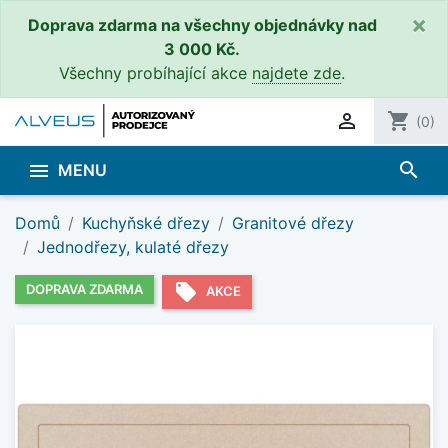
×
Doprava zdarma na všechny objednávky nad
3 000 Kč.
Všechny probíhající akce
najdete zde
.

shopping_cart
(0)
search

MENU
Domů
Kuchyňské dřezy
Granitové dřezy
Jednodřezy, kulaté dřezy
local_offer
DOPRAVA ZDARMA
AKCE