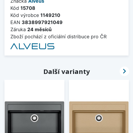
Značka
Alveus
Kód
15708
Kód výrobce
1149210
EAN
3838997921049
Záruka
24 měsíců
Zboží pochází z oficiální distribuce pro ČR

Další varianty