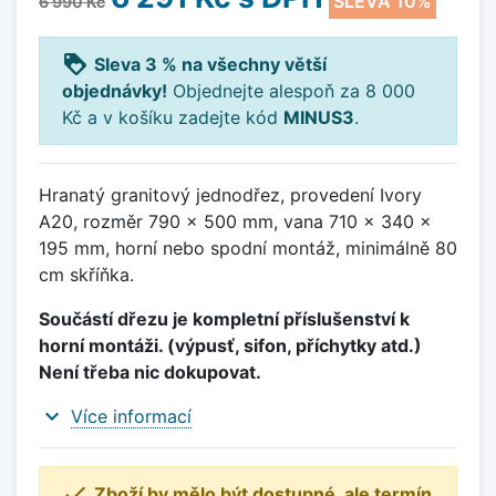
SLEVA 10%
6 990 Kč
loyalty
Sleva 3 % na všechny větší
objednávky!
Objednejte alespoň za 8 000
Kč a v košíku zadejte kód
MINUS3
.
Hranatý granitový jednodřez, provedení Ivory
A20, rozměr 790 x 500 mm, vana 710 x 340 x
195 mm, horní nebo spodní montáž, minimálně 80
cm skříňka.
Součástí dřezu je kompletní příslušenství k
horní montáži. (výpusť, sifon, příchytky atd.)
Není třeba nic dokupovat.
expand_more
Více informací

Zboží by mělo být dostupné, ale termín