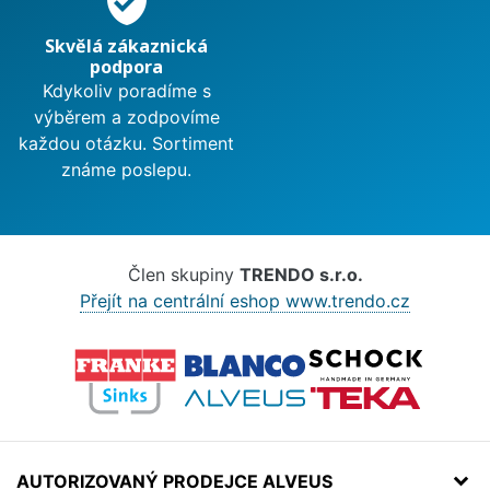
verified_user
Skvělá zákaznická
podpora
Kdykoliv poradíme s
výběrem a zodpovíme
každou otázku. Sortiment
známe poslepu.
Člen skupiny
TRENDO s.r.o.
Přejít na centrální eshop www.trendo.cz
AUTORIZOVANÝ PRODEJCE ALVEUS