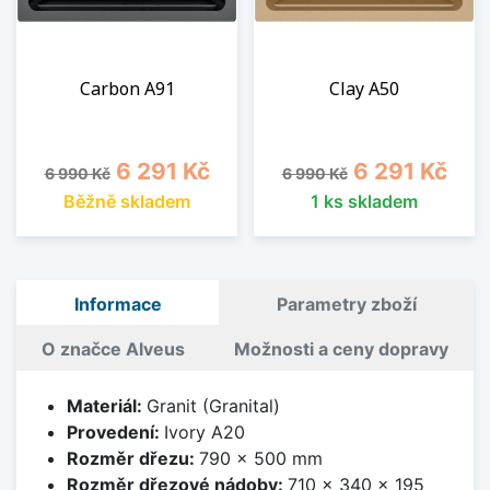
Carbon A91
Clay A50
Běžná cena
Cena
Běžná cena
Cena
6 291 Kč
6 291 Kč
6 990 Kč
6 990 Kč
Běžně skladem
1 ks skladem
Informace
Parametry zboží
O značce Alveus
Možnosti a ceny dopravy
Materiál:
Granit (Granital)
Provedení:
Ivory A20
Rozměr dřezu:
790 x 500 mm
Rozměr dřezové nádoby:
710 x 340 x 195