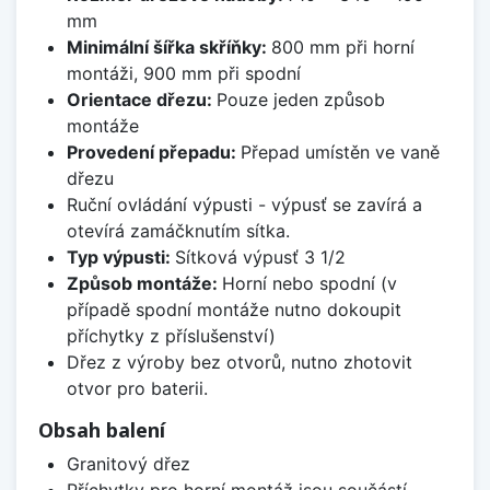
mm
Minimální šířka skříňky:
800 mm při horní
montáži, 900 mm při spodní
Orientace dřezu:
Pouze jeden způsob
montáže
Provedení přepadu:
Přepad umístěn ve vaně
dřezu
Ruční ovládání výpusti - výpusť se zavírá a
otevírá zamáčknutím sítka.
Typ výpusti:
Sítková výpusť 3 1/2
Způsob montáže:
Horní nebo spodní (v
případě spodní montáže nutno dokoupit
příchytky z příslušenství)
Dřez z výroby bez otvorů, nutno zhotovit
otvor pro baterii.
Obsah balení
Granitový dřez
Příchytky pro horní montáž jsou součástí