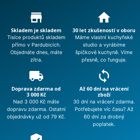
Proč nakupovat u nás?
store_mall_directory
home
Skladem je skladem
30 let zkušeností v oboru
Tisíce produktů skladem
Máme vlastní kuchyňské
přímo v Pardubicích.
studio a vyrábíme
Objednáte dnes, máte
špičkové kuchyně. Víme
zítra.
přesně, co funguje.
local_shipping
sync
Doprava zdarma od
Až 60 dní na vrácení
3 000 Kč
zboží
Nad 3 000 Kč máte
30 dní na vrácení zdarma.
dopravu zdarma. Ostatní
Potřebujete víc času? Až
objednávky už od 79 Kč.
60 dní za drobný
poplatek.