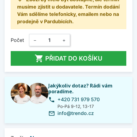
musíme zjistit u dodavatele. Termín dodání
Vám sdělíme telefonicky, emailem nebo na
prodejně v Pardubicích.
Počet
−
+

PŘIDAT DO KOŠÍKU
Jakýkoliv dotaz? Rádi vám
poradíme.
+420 731 979 570
phone
Po-Pá 9-12, 13-17
info@trendo.cz
mail_outline