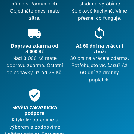
přímo v Pardubicích.
studio a vyrábíme
Objednáte dnes, máte
špičkové kuchyně. Víme
zítra.
přesně, co funguje.
local_shipping
sync
Doprava zdarma od
Až 60 dní na vrácení
3 000 Kč
zboží
Nad 3 000 Kč máte
30 dní na vrácení zdarma.
dopravu zdarma. Ostatní
Potřebujete víc času? Až
objednávky už od 79 Kč.
60 dní za drobný
poplatek.
verified_user
Skvělá zákaznická
podpora
Kdykoliv poradíme s
výběrem a zodpovíme