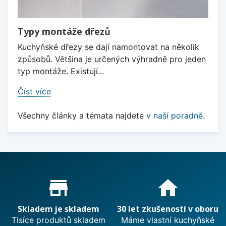
Typy montáže dřezů
Kuchyňské dřezy se dají namontovat na několik
způsobů. Většina je určených výhradně pro jeden
typ montáže. Existují...
Číst více
Všechny články a témata najdete
v naší poradně
.
Proč nakupovat u nás?
store_mall_directory
home
Skladem je skladem
30 let zkušeností v oboru
Tisíce produktů skladem
Máme vlastní kuchyňské