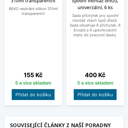
310ml transparentní
spodní montáž dřezů,
univerzální, 6 ks
BEKO neutrální silikon 310ml
transparentní
Sada příchytek pro spodní
montáž všech typů dřezů.
Sada obsahuje 6 příchytek, 6
šroubů a 6 upevňovacích
matic do pracovní desky.
Cena
Cena
155 Kč
400 Kč
5 a více skladem
5 a více skladem
Přidat do košíku
Přidat do košíku
SOUVISEJÍCÍ ČLÁNKY Z NAŠÍ PORADNY