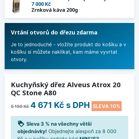
7 000 Kč
Zrnková káva 200g
Vrtání otvorů do dřezu zdarma
Je to jednoduché - vložíte produkt do košíku a v
košíku si můžete naklikat, kam máme vyvrtat
otvory.
Kuchyňský dřez Alveus Atrox 20
QC Stone A80
4 671 Kč
s DPH
SLEVA 10%
5 190 Kč
loyalty
Sleva 3 % na všechny větší
objednávky!
Objednejte alespoň za 8 000
Kč a v košíku zadejte kód
MINUS3
.