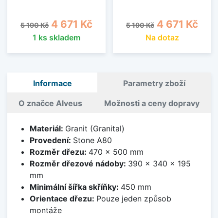
Běžná cena
Cena
Běžná cena
Cena
4 671 Kč
4 671 Kč
5 190 Kč
5 190 Kč
1 ks skladem
Na dotaz
Informace
Parametry zboží
O značce Alveus
Možnosti a ceny dopravy
Materiál:
Granit (Granital)
Provedení:
Stone A80
Rozměr dřezu:
470 x 500 mm
Rozměr dřezové nádoby:
390 x 340 x 195
mm
Minimální šířka skříňky:
450 mm
Orientace dřezu:
Pouze jeden způsob
montáže