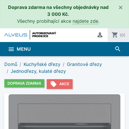
×
Doprava zdarma na všechny objednávky nad
3 000 Kč.
Všechny probíhající akce
najdete zde
.

shopping_cart
(0)
search

MENU
Domů
Kuchyňské dřezy
Granitové dřezy
Jednodřezy, kulaté dřezy
local_offer
DOPRAVA ZDARMA
AKCE