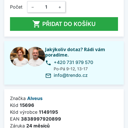
Počet
−
+

PŘIDAT DO KOŠÍKU
Jakýkoliv dotaz? Rádi vám
poradíme.
+420 731 979 570
phone
Po-Pá 9-12, 13-17
info@trendo.cz
mail_outline
Značka
Alveus
Kód
15696
Kód výrobce
1149195
EAN
3838997920899
Záruka
24 měsíců