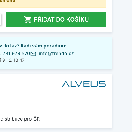
ch dnů.

PŘIDAT DO KOŠÍKU
iv dotaz? Rádi vám poradíme.
 731 979 570
info@trendo.cz
mail_outline
 9-12, 13-17
 distribuce pro ČR