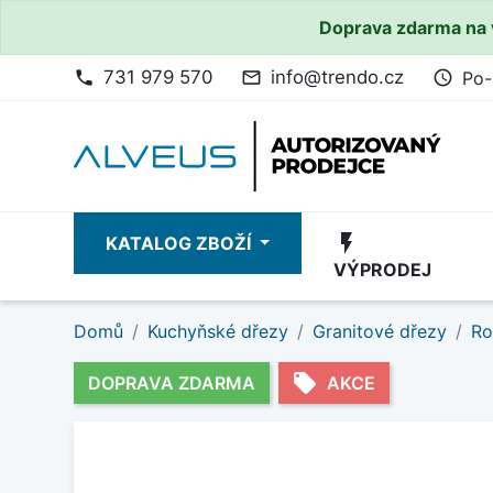
Doprava zdarma na 
731 979 570
info@trendo.cz
Po-
phone
mail_outline
access_time
flash_on
KATALOG ZBOŽÍ
VÝPRODEJ
Domů
Kuchyňské dřezy
Granitové dřezy
Ro
local_offer
DOPRAVA ZDARMA
AKCE