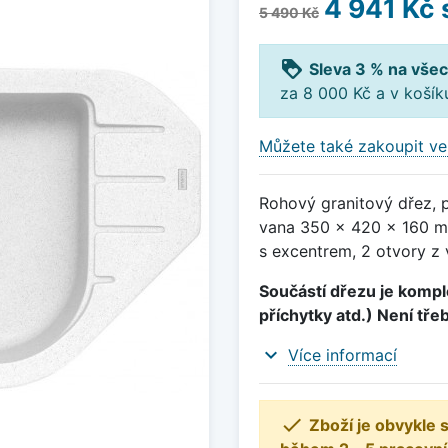
4 941 Kč
5 490 Kč
loyalty
Sleva 3 % na všec
za 8 000 Kč a v koší
Můžete také zakoupit ve
Rohový granitový dřez, 
vana 350 x 420 x 160 m
s excentrem, 2 otvory z 
Součástí dřezu je komple
příchytky atd.) Není tře
expand_more
Více informací

Zboží je obvykle