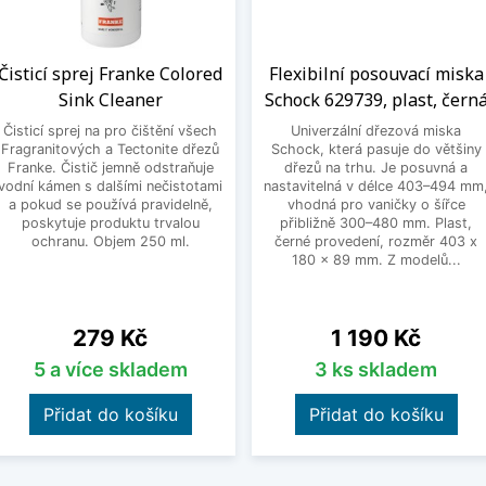
Čisticí sprej Franke Colored
Flexibilní posouvací miska
Sink Cleaner
Schock 629739, plast, čern
Čisticí sprej na pro čištění všech
Univerzální dřezová miska
Fragranitových a Tectonite dřezů
Schock, která pasuje do většiny
Franke. Čistič jemně odstraňuje
dřezů na trhu. Je posuvná a
vodní kámen s dalšími nečistotami
nastavitelná v délce 403–494 mm
a pokud se používá pravidelně,
vhodná pro vaničky o šířce
poskytuje produktu trvalou
přibližně 300–480 mm. Plast,
ochranu. Objem 250 ml.
černé provedení, rozměr 403 x
180 x 89 mm. Z modelů...
Cena
Cena
279 Kč
1 190 Kč
5 a více skladem
3 ks skladem
Přidat do košíku
Přidat do košíku