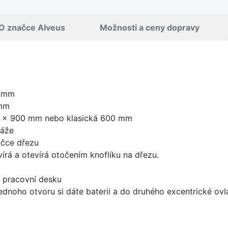
O značce Alveus
Možnosti a ceny dopravy
0 mm
 mm
0 x 900 mm nebo klasická 600 mm
táže
ičce dřezu
írá a otevírá otočením knoflíku na dřezu.
d pracovní desku
ednoho otvoru si dáte baterii a do druhého excentrické ovl