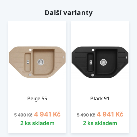
Další varianty
Beige 55
Black 91
Běžná cena
Cena
Běžná cena
Cena
4 941 Kč
4 941 Kč
5 490 Kč
5 490 Kč
2 ks skladem
2 ks skladem