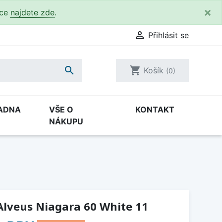
×
kce
najdete zde
.

Přihlásit se

shopping_cart
Košík
(0)
ADNA
VŠE O
KONTAKT
NÁKUPU
Alveus Niagara 60 White 11