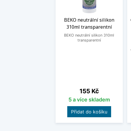
BEKO neutrální silikon
310ml transparentní
BEKO neutrální silikon 310ml
transparentní
Cena
155 Kč
5 a více skladem
Přidat do košíku