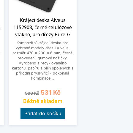
Krájecí deska Alveus
á
1152908, černé celulózové
vlákno, pro dřezy Pure-G
Kompozitní krájecí deska pro
vybrané modely dřezů Alveus,
,
rozměr 470 x 230 x 6 mm, černé
provedení, gumové nožičky.
Vyrobeno z recyklovaného
kartonu, papíru a pilin spojených s
přírodní pryskyřicí - dokonalá
kombinace...
Běžná cena
Cena
531 Kč
590 Kč
Běžně skladem
Přidat do košíku