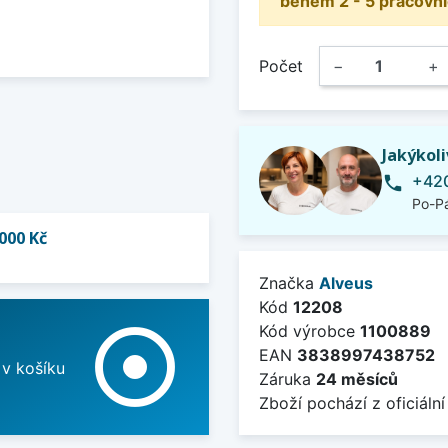
během 2 - 5 pracovní
Počet
−
+
Jakýkol
+420
phone
Po-Pá
000 Kč
Značka
Alveus
Kód
12208
adjust
Kód výrobce
1100889
EAN
3838997438752
 v košíku
Záruka
24 měsíců
Zboží pochází z oficiální