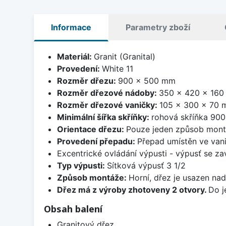
Informace
Parametry zboží
Materiál:
Granit (Granital)
Provedení:
White 11
Rozměr dřezu:
900 x 500 mm
Rozměr dřezové nádoby:
350 x 420 x 16
Rozměr dřezové vaničky:
105 x 300 x 70
Minimální šířka skříňky:
rohová skříňka 90
Orientace dřezu:
Pouze jeden způsob mon
Provedení přepadu:
Přepad umístěn ve van
Excentrické ovládání výpusti - výpusť se zav
Typ výpusti:
Sítková výpusť 3 1/2
Způsob montáže:
Horní, dřez je usazen na
Dřez má z výroby zhotoveny 2 otvory.
Do j
Obsah balení
Granitový dřez