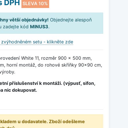
s DPH
SLEVA 10%
hny větší objednávky!
Objednejte alespoň
ku zadejte kód
MINUS3
.
 zvýhodněném setu - klikněte zde
provedení White 11, rozměr 900 x 500 mm,
m, horní montáž, do rohové skříňky 90x90 cm,
výroby.
tní příslušenství k montáži. (výpusť, sifon,
ba nic dokupovat.
 skladem u dodavatele. Zboží odešleme