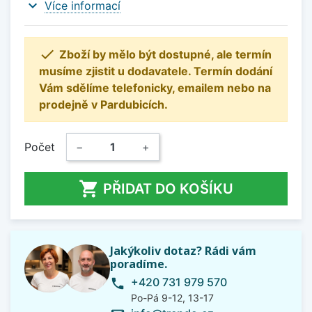
expand_more
Více informací

Zboží by mělo být dostupné, ale termín
musíme zjistit u dodavatele. Termín dodání
Vám sdělíme telefonicky, emailem nebo na
prodejně v Pardubicích.
Počet
−
+

PŘIDAT DO KOŠÍKU
Jakýkoliv dotaz? Rádi vám
poradíme.
+420 731 979 570
phone
Po-Pá 9-12, 13-17