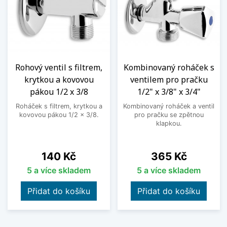
Rohový ventil s filtrem,
Kombinovaný roháček s
krytkou a kovovou
ventilem pro pračku
pákou 1/2 x 3/8
1/2" x 3/8" x 3/4"
Roháček s filtrem, krytkou a
Kombinovaný roháček a ventil
kovovou pákou 1/2 x 3/8.
pro pračku se zpětnou
klapkou.
Cena
Cena
140 Kč
365 Kč
5 a více skladem
5 a více skladem
Přidat do košíku
Přidat do košíku