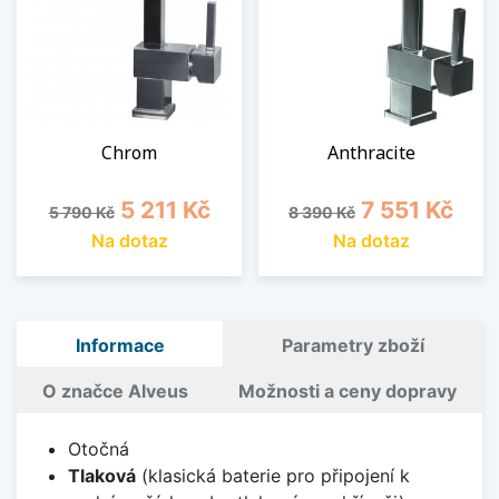
Chrom
Anthracite
Běžná cena
Cena
Běžná cena
Cena
5 211 Kč
7 551 Kč
5 790 Kč
8 390 Kč
Na dotaz
Na dotaz
Informace
Parametry zboží
O značce Alveus
Možnosti a ceny dopravy
Otočná
Tlaková
(klasická baterie pro připojení k