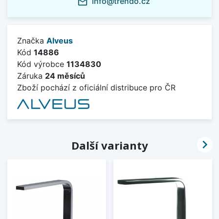
info@trendo.cz
mail_outline
Značka
Alveus
Kód
14886
Kód výrobce
1134830
Záruka
24 měsíců
Zboží pochází z oficiální distribuce pro ČR

Další varianty