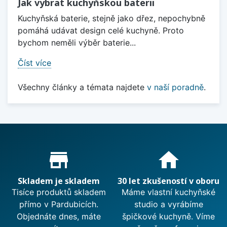
Jak vybrat kuchyňskou baterii
Kuchyňská baterie, stejně jako dřez, nepochybně
pomáhá udávat design celé kuchyně. Proto
bychom neměli výběr baterie...
Číst více
Všechny články a témata najdete
v naší poradně
.
Proč nakupovat u nás?
store_mall_directory
home
Skladem je skladem
30 let zkušeností v oboru
Tisíce produktů skladem
Máme vlastní kuchyňské
přímo v Pardubicích.
studio a vyrábíme
Objednáte dnes, máte
špičkové kuchyně. Víme