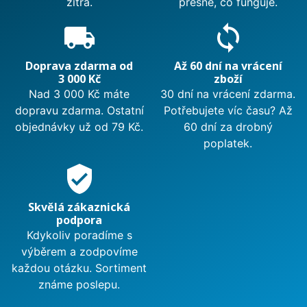
zítra.
přesně, co funguje.
local_shipping
sync
Doprava zdarma od
Až 60 dní na vrácení
3 000 Kč
zboží
Nad 3 000 Kč máte
30 dní na vrácení zdarma.
dopravu zdarma. Ostatní
Potřebujete víc času? Až
objednávky už od 79 Kč.
60 dní za drobný
poplatek.
verified_user
Skvělá zákaznická
podpora
Kdykoliv poradíme s
výběrem a zodpovíme
každou otázku. Sortiment
známe poslepu.