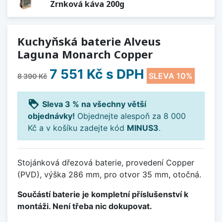
Zrnková káva 200g
Kuchyňská baterie Alveus
Laguna Monarch Copper
7 551 Kč
s DPH
SLEVA 10%
8 390 Kč
loyalty
Sleva 3 % na všechny větší
objednávky!
Objednejte alespoň za 8 000
Kč a v košíku zadejte kód
MINUS3
.
Stojánková dřezová baterie, provedení Copper
(PVD), výška 286 mm, pro otvor 35 mm, otočná.
Součástí baterie je kompletní příslušenství k
montáži. Není třeba nic dokupovat.