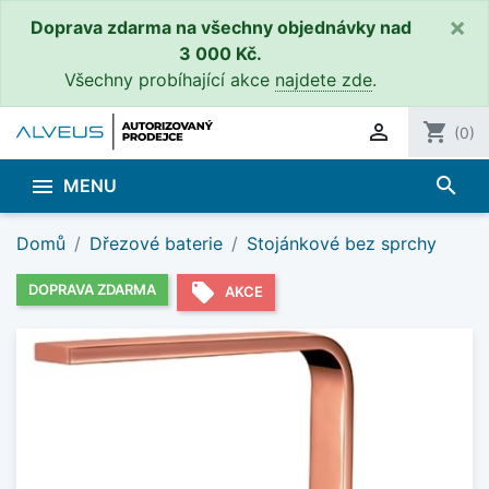
×
Doprava zdarma na všechny objednávky nad
3 000 Kč.
Všechny probíhající akce
najdete zde
.

shopping_cart
(0)
search

MENU
Domů
Dřezové baterie
Stojánkové bez sprchy
local_offer
DOPRAVA ZDARMA
AKCE