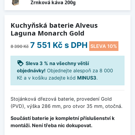
Zrnková káva 200g
Kuchyňská baterie Alveus
Laguna Monarch Gold
7 551 Kč
s DPH
SLEVA 10%
8 390 Kč
loyalty
Sleva 3 % na všechny větší
objednávky!
Objednejte alespoň za 8 000
Kč a v košíku zadejte kód
MINUS3
.
Stojánková dřezová baterie, provedení Gold
(PVD), výška 286 mm, pro otvor 35 mm, otočná.
Součástí baterie je kompletní příslušenství k
montáži. Není třeba nic dokupovat.