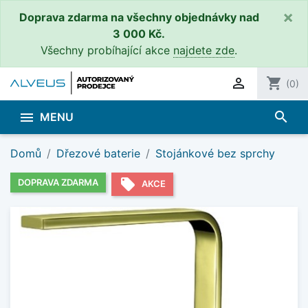
×
Doprava zdarma na všechny objednávky nad
3 000 Kč.
Všechny probíhající akce
najdete zde
.

shopping_cart
(0)
search

MENU
Domů
Dřezové baterie
Stojánkové bez sprchy
local_offer
DOPRAVA ZDARMA
AKCE