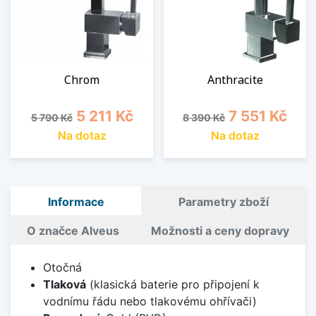
Chrom
Anthracite
Běžná cena
Cena
Běžná cena
Cena
5 211 Kč
7 551 Kč
5 790 Kč
8 390 Kč
Na dotaz
Na dotaz
Informace
Parametry zboží
O značce Alveus
Možnosti a ceny dopravy
Otočná
Tlaková
(klasická baterie pro připojení k
vodnímu řádu nebo tlakovému ohřívači)