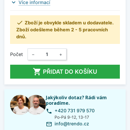
expand_more
Více informací

Zboží je obvykle skladem u dodavatele.
Zboží odešleme během 2 - 5 pracovních
dnů.
Počet
−
+

PŘIDAT DO KOŠÍKU
Jakýkoliv dotaz? Rádi vám
poradíme.
+420 731 979 570
phone
Po-Pá 9-12, 13-17
info@trendo.cz
mail_outline