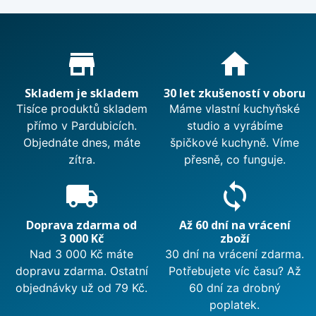
Proč nakupovat u nás?
store_mall_directory
home
Skladem je skladem
30 let zkušeností v oboru
Tisíce produktů skladem
Máme vlastní kuchyňské
přímo v Pardubicích.
studio a vyrábíme
Objednáte dnes, máte
špičkové kuchyně. Víme
zítra.
přesně, co funguje.
local_shipping
sync
Doprava zdarma od
Až 60 dní na vrácení
3 000 Kč
zboží
Nad 3 000 Kč máte
30 dní na vrácení zdarma.
dopravu zdarma. Ostatní
Potřebujete víc času? Až
objednávky už od 79 Kč.
60 dní za drobný
poplatek.