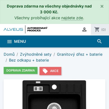
×
Doprava zdarma na všechny objednávky nad
3 000 Kč.
Všechny probíhající akce
najdete zde
.

shopping_cart
(0)
search

MENU
Domů
Zvýhodněné sety
Granitový dřez + baterie
Bez odkapu + baterie
local_offer
DOPRAVA ZDARMA
AKCE