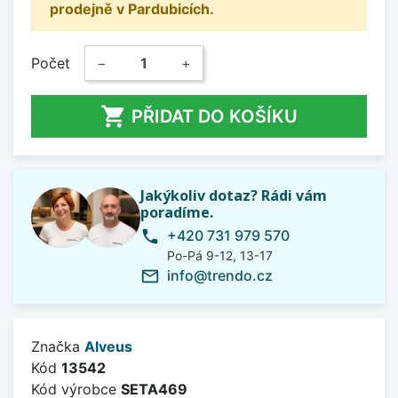
prodejně v Pardubicích.
Počet
−
+

PŘIDAT DO KOŠÍKU
Jakýkoliv dotaz? Rádi vám
poradíme.
+420 731 979 570
phone
Po-Pá 9-12, 13-17
info@trendo.cz
mail_outline
Značka
Alveus
Kód
13542
Kód výrobce
SETA469