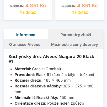
Běžná cena
Cena
Běžná cena
Cena
4 851 Kč
4 851 Kč
5 390 Kč
5 390 Kč
Na dotaz
Na dotaz
Informace
Parametry zboží
O značce Alveus
Možnosti a ceny dopravy
Kuchyňský dřez Alveus Niagara 20 Black
91
Materiál:
Granit (Granital)
Provedení:
Black 91 (černá s bílými tečkami)
Rozměr dřezu:
465 x 465 mm
Rozměr dřezové nádoby:
385 x 325 x 180
mm
Minimální šířka skříňky:
450 mm
Orientace dřezu:
Pouze jeden způsob