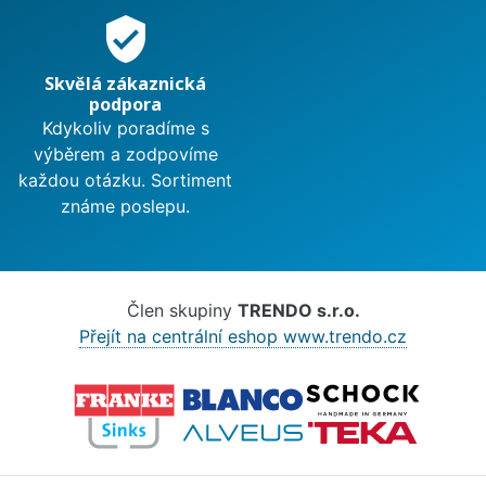
verified_user
Skvělá zákaznická
podpora
Kdykoliv poradíme s
výběrem a zodpovíme
každou otázku. Sortiment
známe poslepu.
Člen skupiny
TRENDO s.r.o.
Přejít na centrální eshop www.trendo.cz