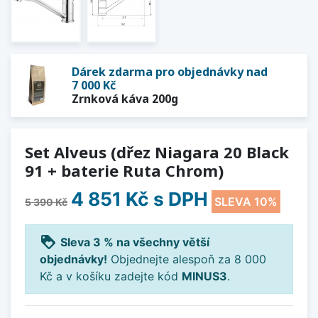
Dárek zdarma pro objednávky nad
7 000 Kč
Zrnková káva 200g
Set Alveus (dřez Niagara 20 Black
91 + baterie Ruta Chrom)
4 851 Kč
s DPH
SLEVA 10%
5 390 Kč
loyalty
Sleva 3 % na všechny větší
objednávky!
Objednejte alespoň za 8 000
Kč a v košíku zadejte kód
MINUS3
.