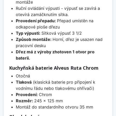
montáže
Ruční ovládání výpusti - výpusť se zavírá a
otevírá zamáčknutím sítka.
Provedení přepadu:
Přepad umístěn na
odkapové ploše dřezu
Typ výpusti:
Sítková výpusť 3 1/2
Způsob montáže:
Horní, dřez je usazen nad
pracovní desku
Dřez má z výroby zhotoven 1 otvor pro
baterii.
Kuchyňská baterie Alveus Ruta Chrom
Otočná
Tlaková
(klasická baterie pro připojení k
vodnímu řádu nebo tlakovému ohřívači)
Provedení:
Chrom
Rozměr:
245 x 125 mm
Montáž do standardního otvoru 35 mm