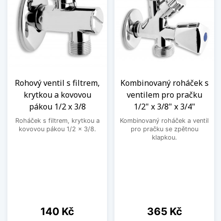
Rohový ventil s filtrem,
Kombinovaný roháček s
krytkou a kovovou
ventilem pro pračku
pákou 1/2 x 3/8
1/2" x 3/8" x 3/4"
Roháček s filtrem, krytkou a
Kombinovaný roháček a ventil
kovovou pákou 1/2 x 3/8.
pro pračku se zpětnou
klapkou.
Cena
Cena
140 Kč
365 Kč