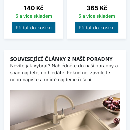
Cena
Cena
140 Kč
365 Kč
5 a více skladem
5 a více skladem
Přidat do košíku
Přidat do košíku
SOUVISEJÍCÍ ČLÁNKY Z NAŠÍ PORADNY
Nevíte jak vybrat? Nahlédněte do naší poradny a
snad najdete, co hledáte. Pokud ne, zavolejte
nebo napište a určitě najdeme řešení.