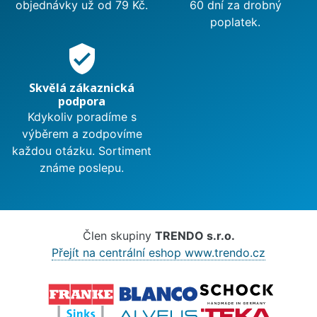
objednávky už od 79 Kč.
60 dní za drobný
poplatek.
verified_user
Skvělá zákaznická
podpora
Kdykoliv poradíme s
výběrem a zodpovíme
každou otázku. Sortiment
známe poslepu.
Člen skupiny
TRENDO s.r.o.
Přejít na centrální eshop www.trendo.cz