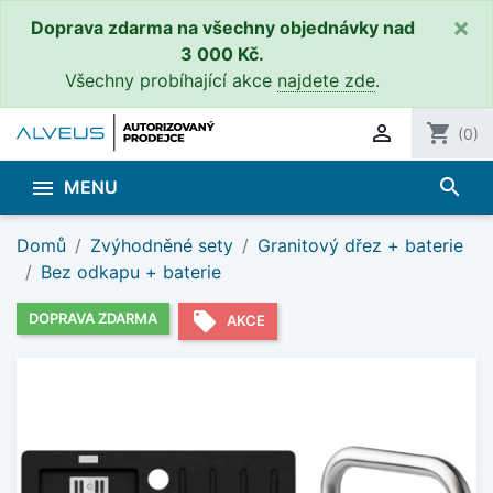
×
Doprava zdarma na všechny objednávky nad
3 000 Kč.
Všechny probíhající akce
najdete zde
.

shopping_cart
(0)
search

MENU
Domů
Zvýhodněné sety
Granitový dřez + baterie
Bez odkapu + baterie
local_offer
DOPRAVA ZDARMA
AKCE