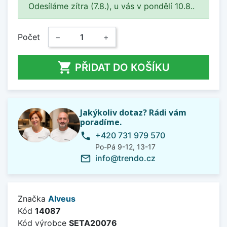
Odesíláme zítra (7.8.), u vás v pondělí 10.8..
Počet
−
+

PŘIDAT DO KOŠÍKU
Jakýkoliv dotaz? Rádi vám
poradíme.
+420 731 979 570
phone
Po-Pá 9-12, 13-17
info@trendo.cz
mail_outline
Značka
Alveus
Kód
14087
Kód výrobce
SETA20076