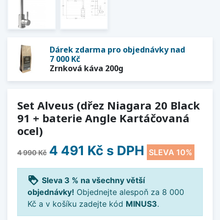
Dárek zdarma pro objednávky nad
7 000 Kč
Zrnková káva 200g
Set Alveus (dřez Niagara 20 Black
91 + baterie Angle Kartáčovaná
ocel)
4 491 Kč
s DPH
SLEVA 10%
4 990 Kč
loyalty
Sleva 3 % na všechny větší
objednávky!
Objednejte alespoň za 8 000
Kč a v košíku zadejte kód
MINUS3
.