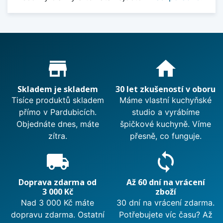
Proč nakupovat u nás?
store_mall_directory
home
Skladem je skladem
30 let zkušeností v oboru
Tisíce produktů skladem
Máme vlastní kuchyňské
přímo v Pardubicích.
studio a vyrábíme
Objednáte dnes, máte
špičkové kuchyně. Víme
zítra.
přesně, co funguje.
local_shipping
sync
Doprava zdarma od
Až 60 dní na vrácení
3 000 Kč
zboží
Nad 3 000 Kč máte
30 dní na vrácení zdarma.
dopravu zdarma. Ostatní
Potřebujete víc času? Až