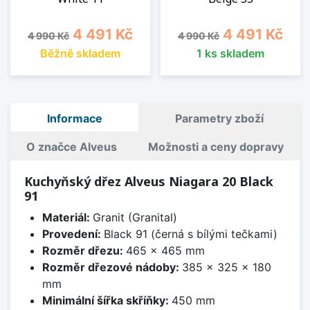
Běžná cena
Cena
Běžná cena
Cena
4 491 Kč
4 491 Kč
4 990 Kč
4 990 Kč
Běžně skladem
1 ks skladem
Informace
Parametry zboží
O značce Alveus
Možnosti a ceny dopravy
Kuchyňský dřez Alveus Niagara 20 Black
91
Materiál:
Granit (Granital)
Provedení:
Black 91 (černá s bílými tečkami)
Rozměr dřezu:
465 x 465 mm
Rozměr dřezové nádoby:
385 x 325 x 180
mm
Minimální šířka skříňky:
450 mm