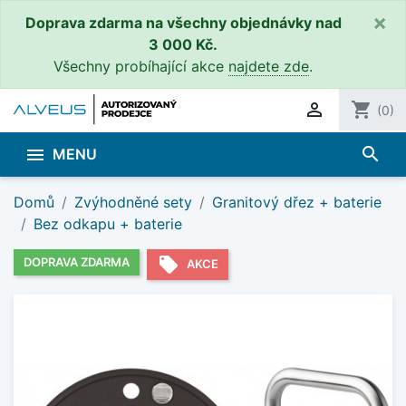
×
Doprava zdarma na všechny objednávky nad
3 000 Kč.
Všechny probíhající akce
najdete zde
.

shopping_cart
(0)
search

MENU
Domů
Zvýhodněné sety
Granitový dřez + baterie
Bez odkapu + baterie
local_offer
DOPRAVA ZDARMA
AKCE