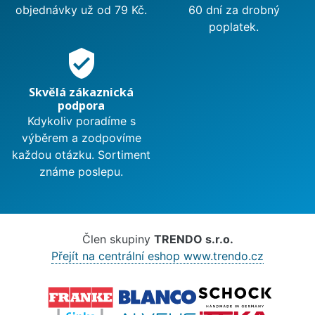
objednávky už od 79 Kč.
60 dní za drobný
poplatek.
verified_user
Skvělá zákaznická
podpora
Kdykoliv poradíme s
výběrem a zodpovíme
každou otázku. Sortiment
známe poslepu.
Člen skupiny
TRENDO s.r.o.
Přejít na centrální eshop www.trendo.cz