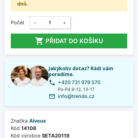
dnů.
Počet
−
+

PŘIDAT DO KOŠÍKU
Jakýkoliv dotaz? Rádi vám
poradíme.
+420 731 979 570
phone
Po-Pá 9-12, 13-17
info@trendo.cz
mail_outline
Značka
Alveus
Kód
14108
Kód výrobce
SETA20119