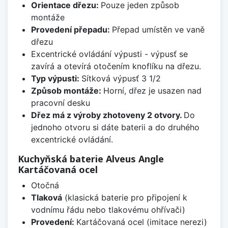
Orientace dřezu:
Pouze jeden způsob
montáže
Provedení přepadu:
Přepad umístěn ve vaně
dřezu
Excentrické ovládání výpusti - výpusť se
zavírá a otevírá otočením knoflíku na dřezu.
Typ výpusti:
Sítková výpusť 3 1/2
Způsob montáže:
Horní, dřez je usazen nad
pracovní desku
Dřez má z výroby zhotoveny 2 otvory.
Do
jednoho otvoru si dáte baterii a do druhého
excentrické ovládání.
Kuchyňská baterie Alveus Angle
Kartáčovaná ocel
Otočná
Tlaková
(klasická baterie pro připojení k
vodnímu řádu nebo tlakovému ohřívači)
Provedení:
Kartáčovaná ocel (imitace nerezi)