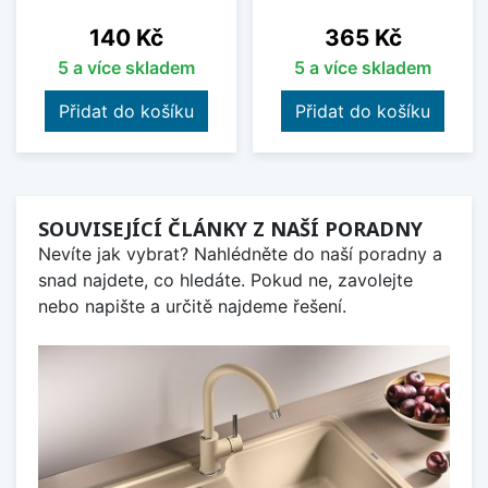
Cena
Cena
140 Kč
365 Kč
5 a více skladem
5 a více skladem
Přidat do košíku
Přidat do košíku
SOUVISEJÍCÍ ČLÁNKY Z NAŠÍ PORADNY
Nevíte jak vybrat? Nahlédněte do naší poradny a
snad najdete, co hledáte. Pokud ne, zavolejte
nebo napište a určitě najdeme řešení.