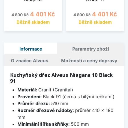
Běžná cena
Cena
Běžná cena
Cena
4 401 Kč
4 401 Kč
4 890 Kč
4 890 Kč
Běžně skladem
Běžně skladem
Informace
Parametry zboží
O značce Alveus
Možnosti a ceny dopravy
Kuchyňský dřez Alveus Niagara 10 Black
91
Materiál:
Granit (Granital)
Provedení:
Black 91 (černá s bílými tečkami)
Průměr dřezu:
510 mm
Rozměr dřezové nádoby:
průměr 410 x 180
mm
Minimální šířka skříňky:
500 mm