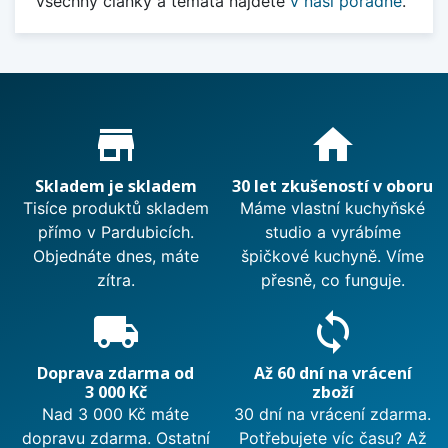
Všechny články a témata najdete
v naší poradně
.
Proč nakupovat u nás?
store_mall_directory
home
Skladem je skladem
30 let zkušeností v oboru
Tisíce produktů skladem
Máme vlastní kuchyňské
přímo v Pardubicích.
studio a vyrábíme
Objednáte dnes, máte
špičkové kuchyně. Víme
zítra.
přesně, co funguje.
local_shipping
sync
Doprava zdarma od
Až 60 dní na vrácení
3 000 Kč
zboží
Nad 3 000 Kč máte
30 dní na vrácení zdarma.
dopravu zdarma. Ostatní
Potřebujete víc času? Až