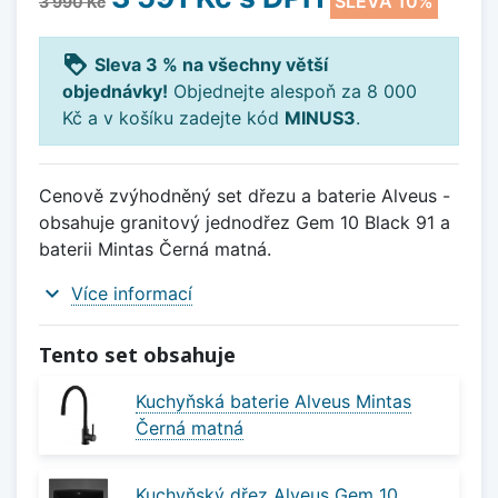
SLEVA 10%
3 990 Kč
loyalty
Sleva 3 % na všechny větší
objednávky!
Objednejte alespoň za 8 000
Kč a v košíku zadejte kód
MINUS3
.
Cenově zvýhodněný set dřezu a baterie Alveus -
obsahuje granitový jednodřez Gem 10 Black 91 a
baterii Mintas Černá matná.
expand_more
Více informací
Tento set obsahuje
Kuchyňská baterie Alveus Mintas
Černá matná
Kuchyňský dřez Alveus Gem 10