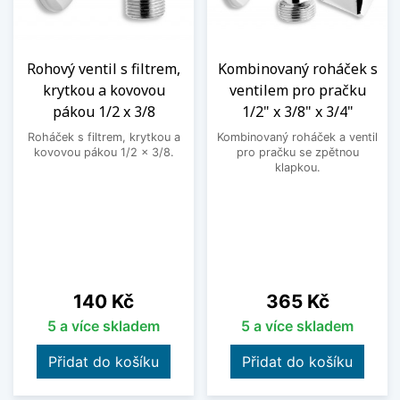
Rohový ventil s filtrem,
Kombinovaný roháček s
krytkou a kovovou
ventilem pro pračku
pákou 1/2 x 3/8
1/2" x 3/8" x 3/4"
Roháček s filtrem, krytkou a
Kombinovaný roháček a ventil
kovovou pákou 1/2 x 3/8.
pro pračku se zpětnou
klapkou.
Cena
Cena
140 Kč
365 Kč
5 a více skladem
5 a více skladem
Přidat do košíku
Přidat do košíku