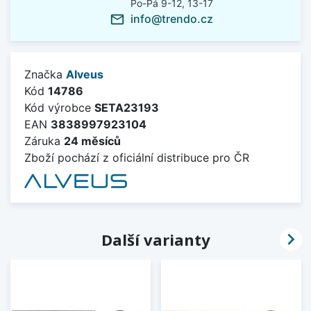
Po-Pá 9-12, 13-17
info@trendo.cz
mail_outline
Značka
Alveus
Kód
14786
Kód výrobce
SETA23193
EAN
3838997923104
Záruka
24 měsíců
Zboží pochází z oficiální distribuce pro ČR

Další varianty