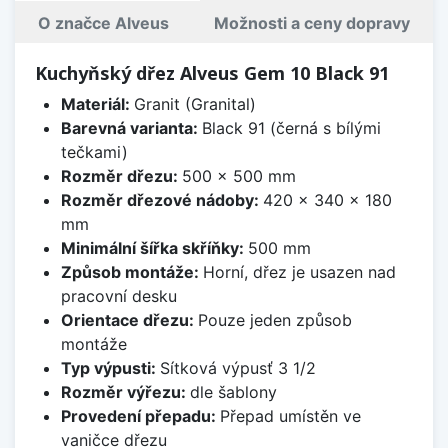
O značce Alveus
Možnosti a ceny dopravy
Kuchyňský dřez Alveus Gem 10 Black 91
Materiál:
Granit (Granital)
Barevná varianta:
Black 91 (černá s bílými
tečkami)
Rozměr dřezu:
500 x 500 mm
Rozměr dřezové nádoby:
420 x 340 x 180
mm
Minimální šířka skříňky:
500 mm
Způsob montáže:
Horní, dřez je usazen nad
pracovní desku
Orientace dřezu:
Pouze jeden způsob
montáže
Typ výpusti:
Sítková výpusť 3 1/2
Rozměr výřezu:
dle šablony
Provedení přepadu:
Přepad umístěn ve
vaničce dřezu