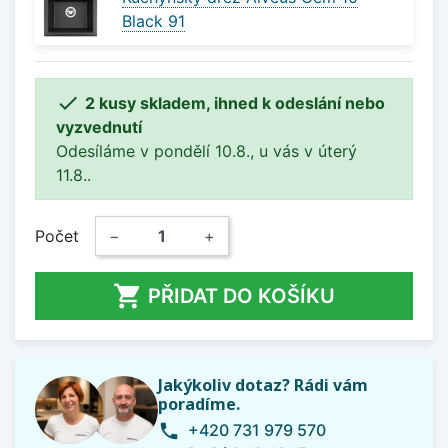
Black 91

2 kusy skladem, ihned k odeslání nebo
vyzvednutí
Odesíláme v pondělí 10.8., u vás v úterý
11.8..
Počet
−
+

PŘIDAT DO KOŠÍKU
Jakýkoliv dotaz? Rádi vám
poradíme.
+420 731 979 570
phone