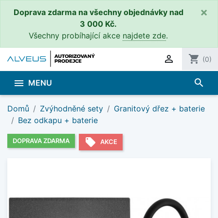
×
Doprava zdarma na všechny objednávky nad
3 000 Kč.
Všechny probíhající akce
najdete zde
.

shopping_cart
(0)
search

MENU
Domů
Zvýhodněné sety
Granitový dřez + baterie
Bez odkapu + baterie
local_offer
DOPRAVA ZDARMA
AKCE