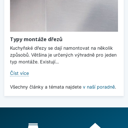
Typy montáže dřezů
Kuchyňské dřezy se dají namontovat na několik
způsobů. Většina je určených výhradně pro jeden
typ montáže. Existují...
Číst více
Všechny články a témata najdete
v naší poradně
.
Proč nakupovat u nás?
store_mall_directory
home