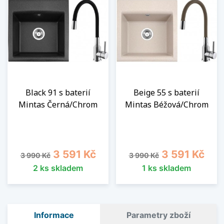
Black 91 s baterií
Beige 55 s baterií
Mintas Černá/Chrom
Mintas Béžová/Chrom
Běžná cena
Cena
Běžná cena
Cena
3 591 Kč
3 591 Kč
3 990 Kč
3 990 Kč
2 ks skladem
1 ks skladem
Informace
Parametry zboží