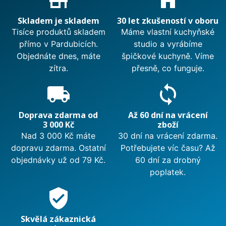
Skladem je skladem
30 let zkušeností v oboru
Tisíce produktů skladem
Máme vlastní kuchyňské
přímo v Pardubicích.
studio a vyrábíme
Objednáte dnes, máte
špičkové kuchyně. Víme
zítra.
přesně, co funguje.
local_shipping
sync
Doprava zdarma od
Až 60 dní na vrácení
3 000 Kč
zboží
Nad 3 000 Kč máte
30 dní na vrácení zdarma.
dopravu zdarma. Ostatní
Potřebujete víc času? Až
objednávky už od 79 Kč.
60 dní za drobný
poplatek.
verified_user
Skvělá zákaznická