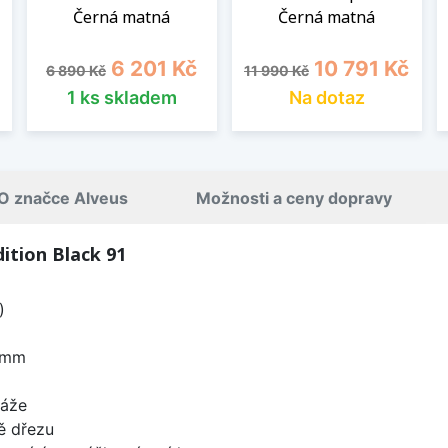
Černá matná
Černá matná
Běžná cena
Cena
Běžná cena
Cena
6 201 Kč
10 791 Kč
6 890 Kč
11 990 Kč
1 ks skladem
Na dotaz
O značce Alveus
Možnosti a ceny dopravy
ition Black 91
)
 mm
táže
ě dřezu