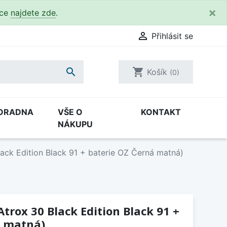
×
kce
najdete zde
.

Přihlásit se

shopping_cart
Košík
(0)
ORADNA
VŠE O
KONTAKT
NÁKUPU
lack Edition Black 91 + baterie OZ Černá matná)
Atrox 30 Black Edition Black 91 +
á matná)