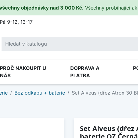
všechny objednávky nad 3 000 Kč.
Všechny probíhající a
Pá 9-12, 13-17
PROČ NAKOUPIT U
DOPRAVA A
P
NÁS
PLATBA
erie
Bez odkapu + baterie
Set Alveus (dřez Atrox 30 B
Set Alveus (dřez 
baterie OZ Čern