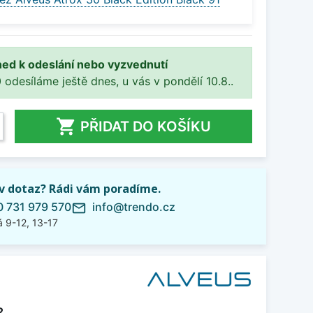
ned k odeslání nebo vyzvednutí
 odesíláme ještě dnes, u vás v pondělí 10.8..

PŘIDAT DO KOŠÍKU
iv dotaz? Rádi vám poradíme.
 731 979 570
info@trendo.cz
mail_outline
 9-12, 13-17
2