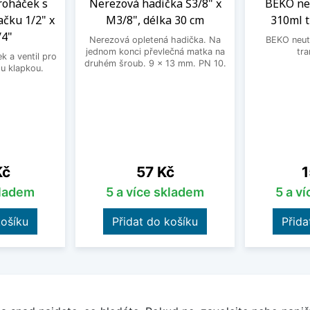
roháček s
Nerezová hadička Š3/8" x
BEKO neu
ačku 1/2" x
M3/8", délka 30 cm
310ml 
/4"
Nerezová opletená hadička. Na
BEKO neutr
jednom konci převlečná matka na
tra
 a ventil pro
druhém šroub. 9 x 13 mm. PN 10.
u klapkou.
Cena
C
Kč
57 Kč
1
kladem
5 a více skladem
5 a v
košíku
Přidat do košíku
Přida