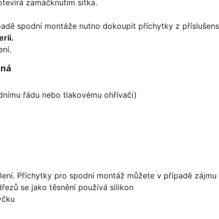
 otevírá zamáčknutím sítka.
padě spodní montáže nutno dokoupit příchytky z příslušens
rii.
ní.
tná
odnímu řádu nebo tlakovému ohřívači)
lení. Příchytky pro spodní montáž můžete v případě zájmu 
dřezů se jako těsnění používá silikon
yčku