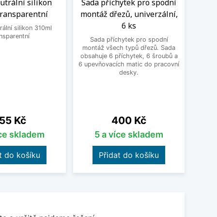
trální silikon
Sada příchytek pro spodní
Čisti
transparentní
montáž dřezů, univerzální,
6 ks
ální silikon 310ml
Čistic
nsparentní
Fragr
Sada příchytek pro spodní
Frank
montáž všech typů dřezů. Sada
vodní 
obsahuje 6 příchytek, 6 šroubů a
a po
6 upevňovacích matic do pracovní
pos
desky.
o
ena
Cena
55 Kč
400 Kč
íce skladem
5 a více skladem
t do košíku
Přidat do košíku