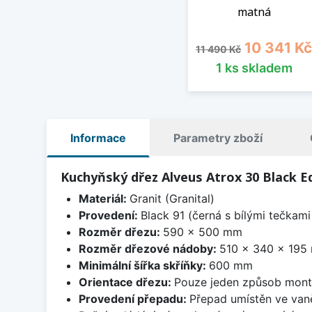
matná
Běžná cena
Cena
10 341 Kč
11 490 Kč
1 ks skladem
Informace
Parametry zboží
Kuchyňský dřez Alveus Atrox 30 Black Ed
Materiál:
Granit (Granital)
Provedení:
Black 91 (černá s bílými tečkami
Rozměr dřezu:
590 x 500 mm
Rozměr dřezové nádoby:
510 x 340 x 195
Minimální šířka skříňky:
600 mm
Orientace dřezu:
Pouze jeden způsob mon
Provedení přepadu:
Přepad umístěn ve van