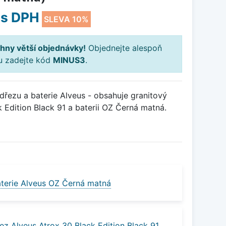
s DPH
SLEVA 10%
hny větší objednávky!
Objednejte alespoň
ku zadejte kód
MINUS3
.
řezu a baterie Alveus - obsahuje granitový
 Edition Black 91 a baterii OZ Černá matná.
terie Alveus OZ Černá matná
ez Alveus Atrox 30 Black Edition Black 91