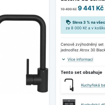
9 441 Kč
10 490 Kč
loyalty
Sleva 3 % na všec
za 8 000 Kč a v koší
Cenově zvýhodněný set d
jednodřez Atrox 30 Black
expand_more
Více informací
Tento set obsahuje
Kuchyňská ba
Kuchyňský dř