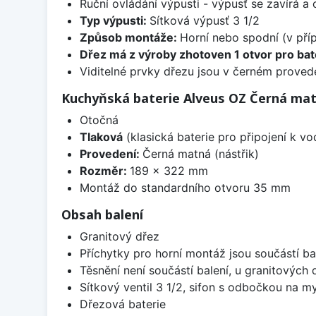
Ruční ovládání výpusti - výpusť se zavírá a
Typ výpusti:
Sítková výpusť 3 1/2
Způsob montáže:
Horní nebo spodní (v pří
Dřez má z výroby zhotoven 1 otvor pro bate
Viditelné prvky dřezu jsou v černém provede
Kuchyňská baterie Alveus OZ Černá ma
Otočná
Tlaková
(klasická baterie pro připojení k v
Provedení:
Černá matná (nástřik)
Rozměr:
189 x 322 mm
Montáž do standardního otvoru 35 mm
Obsah balení
Granitový dřez
Příchytky pro horní montáž jsou součástí ba
Těsnění není součástí balení, u granitových 
Sítkový ventil 3 1/2, sifon s odbočkou na m
Dřezová baterie