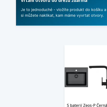
Vrtání otvorů do dřezu zdarma
Je to jednoduché - vložíte produkt do košíku a
si můžete naklikat, kam máme vyvrtat otvory.
S baterií Zeos-P Čern