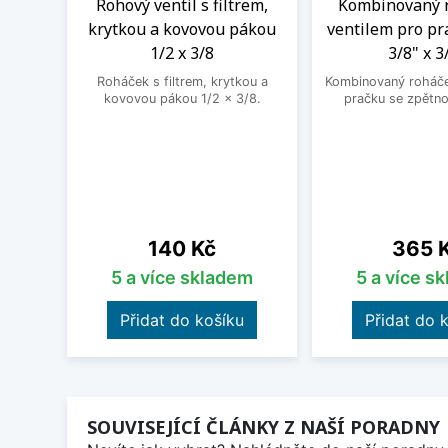
Rohový ventil s filtrem,
Kombinovaný 
krytkou a kovovou pákou
ventilem pro pr
1/2 x 3/8
3/8" x 3
Roháček s filtrem, krytkou a
Kombinovaný roháček
kovovou pákou 1/2 x 3/8.
pračku se zpětno
Cena
Cena
140 Kč
365 
5 a více skladem
5 a více s
Přidat do košíku
Přidat do 
SOUVISEJÍCÍ ČLÁNKY Z NAŠÍ PORADNY