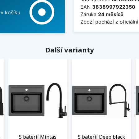
adjust
EAN
3838997922350
 v košíku
Záruka
24 měsíců
Zboží pochází z oficiální
Další varianty
á
S baterií Mintas
S baterií Deep black