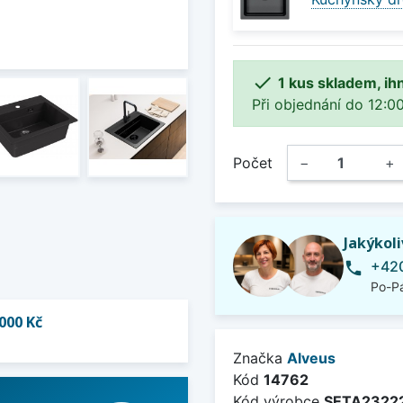

1 kus skladem, ih
Při objednání do 12:00
Počet
−
+
Jakýkol
+420
phone
Po-Pá
000 Kč
Značka
Alveus
Kód
14762
Kód výrobce
SETA2322