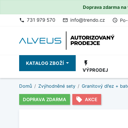
Doprava zdarma na 
731 979 570
info@trendo.cz
Po-
phone
mail_outline
access_time
flash_on
KATALOG ZBOŽÍ
VÝPRODEJ
Domů
Zvýhodněné sety
Granitový dřez + bat
local_offer
DOPRAVA ZDARMA
AKCE