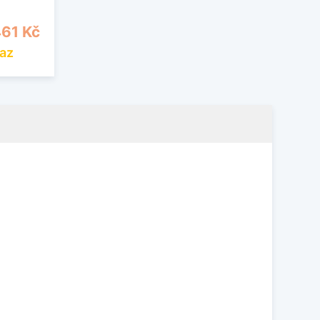
a
461 Kč
az