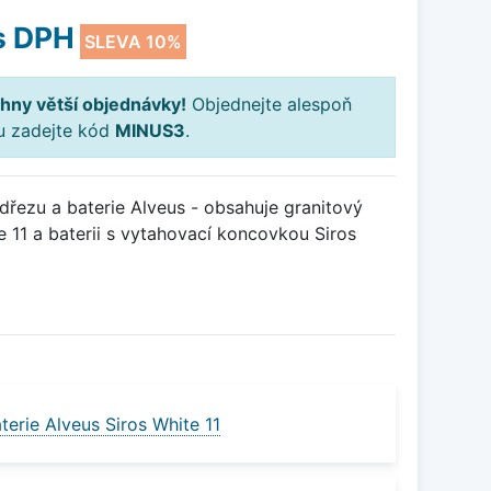
s DPH
SLEVA 10%
hny větší objednávky!
Objednejte alespoň
ku zadejte kód
MINUS3
.
řezu a baterie Alveus - obsahuje granitový
 11 a baterii s vytahovací koncovkou Siros
erie Alveus Siros White 11