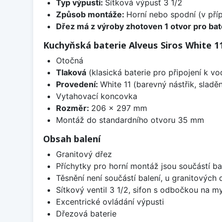
Typ výpusti:
Sítková výpusť 3 1/2
Způsob montáže:
Horní nebo spodní (v pří
Dřez má z výroby zhotoven 1 otvor pro bate
Kuchyňská baterie Alveus Siros White 1
Otočná
Tlaková
(klasická baterie pro připojení k v
Provedení:
White 11 (barevný nástřik, slad
Vytahovací koncovka
Rozměr:
206 x 297 mm
Montáž do standardního otvoru 35 mm
Obsah balení
Granitový dřez
Příchytky pro horní montáž jsou součástí ba
Těsnění není součástí balení, u granitových 
Sítkový ventil 3 1/2, sifon s odbočkou na m
Excentrické ovládání výpusti
Dřezová baterie