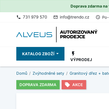
Doprava zdarma na 
731 979 570
info@trendo.cz
Po-
phone
mail_outline
access_time
flash_on
KATALOG ZBOŽÍ
VÝPRODEJ
Domů
Zvýhodněné sety
Granitový dřez + bat
local_offer
DOPRAVA ZDARMA
AKCE