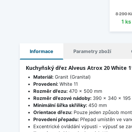
Běžná 
8 290 K
1 k
Informace
Parametry zboží
Kuchyňský dřez Alveus Atrox 20 White 1
Materiál:
Granit (Granital)
Provedení:
White 11
Rozměr dřezu:
470 x 500 mm
Rozměr dřezové nádoby:
390 x 340 x 19
Minimální šířka skříňky:
450 mm
Orientace dřezu:
Pouze jeden způsob mon
Provedení přepadu:
Přepad umístěn ve van
Excentrické ovládání výpusti - výpusť se zav