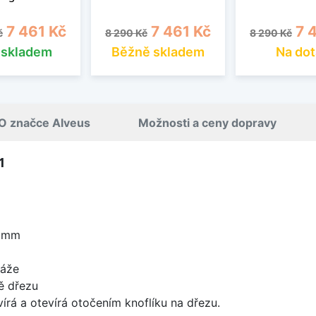
cena
Cena
Běžná cena
Cena
Běžná cena
Cen
7 461 Kč
7 461 Kč
7 
č
8 290 Kč
8 290 Kč
s skladem
Běžně skladem
Na dot
O značce Alveus
Možnosti a ceny dopravy
1
5 mm
táže
ě dřezu
írá a otevírá otočením knoflíku na dřezu.