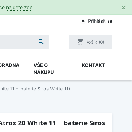
×
kce
najdete zde
.

Přihlásit se

shopping_cart
Košík
(0)
ORADNA
VŠE O
KONTAKT
NÁKUPU
ite 11 + baterie Siros White 11)
Atrox 20 White 11 + baterie Siros