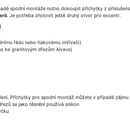
padě spodní montáže nutno dokoupit příchytky z příslušens
rii.
Je potřeba zhotovit ještě druhý otvor pro excentr.
1
odnímu řádu nebo tlakovému ohřívači)
ěno ke granitovým dřezům Alveus)
lení. Příchytky pro spodní montáž můžete v případě zájmu 
dřezů se jako těsnění používá silikon
yčku