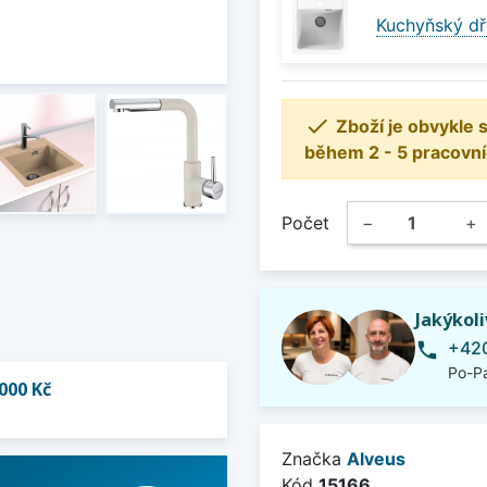
Kuchyňský dř

Zboží je obvykle
během 2 - 5 pracovní
Počet
−
+
Jakýkol
+420
phone
Po-Pá
000 Kč
Značka
Alveus
Kód
15166