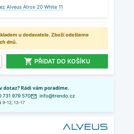
ez Alveus Atrox 20 White 11
 skladem u dodavatele. Zboží odešleme
ch dnů.

PŘIDAT DO KOŠÍKU
iv dotaz? Rádi vám poradíme.
 731 979 570
info@trendo.cz
mail_outline
 9-12, 13-17