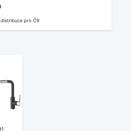
6
 distribuce pro ČR
91