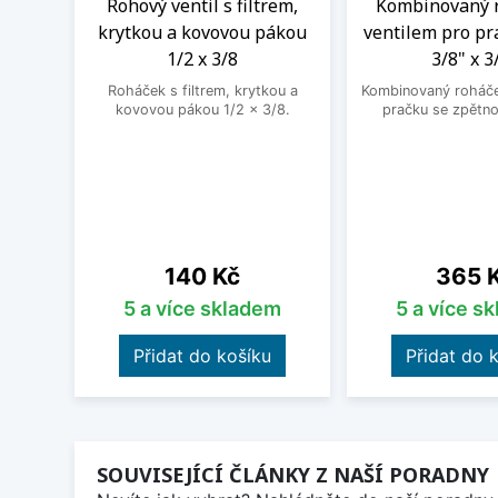
Rohový ventil s filtrem,
Kombinovaný 
krytkou a kovovou pákou
ventilem pro pr
1/2 x 3/8
3/8" x 3
Roháček s filtrem, krytkou a
Kombinovaný roháček
kovovou pákou 1/2 x 3/8.
pračku se zpětno
Cena
Cena
140 Kč
365 
5 a více skladem
5 a více s
Přidat do košíku
Přidat do 
SOUVISEJÍCÍ ČLÁNKY Z NAŠÍ PORADNY