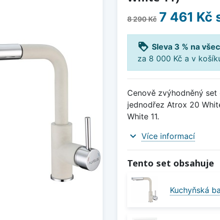
7 461 Kč
8 290 Kč
loyalty
Sleva 3 % na všec
za 8 000 Kč a v koší
Cenově zvýhodněný set d
jednodřez Atrox 20 White
White 11.
expand_more
Více informací
Tento set obsahuje
Kuchyňská bat