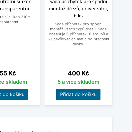
trální silikon
Sada příchytek pro spodní
Čisti
transparentní
montáž dřezů, univerzální,
6 ks
ální silikon 310ml
Čistic
nsparentní
Fragr
Sada příchytek pro spodní
Frank
montáž všech typů dřezů. Sada
vodní 
obsahuje 6 příchytek, 6 šroubů a
a po
6 upevňovacích matic do pracovní
pos
desky.
o
ena
Cena
55 Kč
400 Kč
íce skladem
5 a více skladem
t do košíku
Přidat do košíku