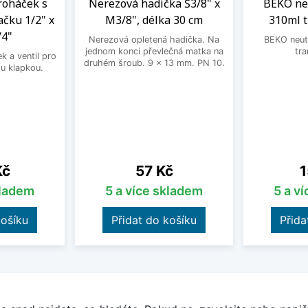
roháček s
Nerezová hadička Š3/8" x
BEKO neu
ačku 1/2" x
M3/8", délka 30 cm
310ml 
/4"
Nerezová opletená hadička. Na
BEKO neutr
jednom konci převlečná matka na
tra
 a ventil pro
druhém šroub. 9 x 13 mm. PN 10.
u klapkou.
Cena
C
Kč
57 Kč
1
kladem
5 a více skladem
5 a v
košíku
Přidat do košíku
Přida