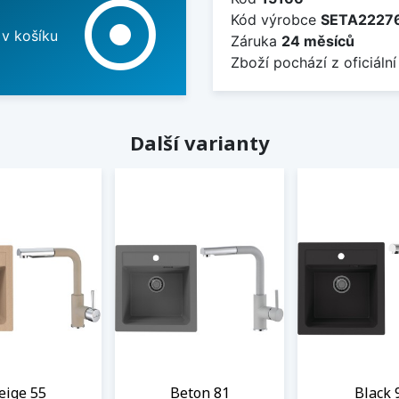
adjust
Kód výrobce
SETA2227
 v košíku
Záruka
24 měsíců
Zboží pochází z oficiální
Další varianty
eige 55
Beton 81
Black 