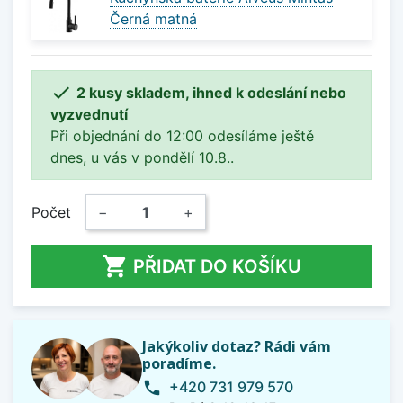
Černá matná

2 kusy skladem, ihned k odeslání nebo
vyzvednutí
Při objednání do 12:00 odesíláme ještě
dnes, u vás v pondělí 10.8..
Počet
−
+

PŘIDAT DO KOŠÍKU
Jakýkoliv dotaz? Rádi vám
poradíme.
+420 731 979 570
phone