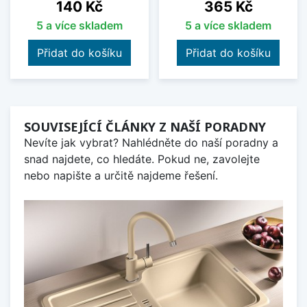
Cena
Cena
140 Kč
365 Kč
5 a více skladem
5 a více skladem
Přidat do košíku
Přidat do košíku
SOUVISEJÍCÍ ČLÁNKY Z NAŠÍ PORADNY
Nevíte jak vybrat? Nahlédněte do naší poradny a
snad najdete, co hledáte. Pokud ne, zavolejte
nebo napište a určitě najdeme řešení.