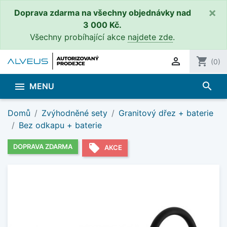
×
Doprava zdarma na všechny objednávky nad
3 000 Kč.
Všechny probíhající akce
najdete zde
.

shopping_cart
(0)
search

MENU
Domů
Zvýhodněné sety
Granitový dřez + baterie
Bez odkapu + baterie
local_offer
DOPRAVA ZDARMA
AKCE