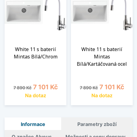
White 11 s baterií
White 11 s baterií
Mintas Bílá/Chrom
Mintas
Bílá/Kartáčovaná ocel
Běžná cena
Cena
Běžná cena
Cena
7 101 Kč
7 101 Kč
7 890 Kč
7 890 Kč
Na dotaz
Na dotaz
Informace
Parametry zboží
O značce Alveus
Možnosti a ceny dopravy