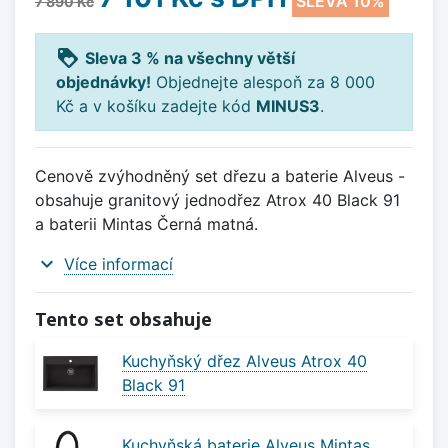
SLEVA 10%
7 890 Kč
loyalty
Sleva 3 % na všechny větší
objednávky!
Objednejte alespoň za 8 000
Kč a v košíku zadejte kód
MINUS3
.
Cenově zvýhodněný set dřezu a baterie Alveus -
obsahuje granitový jednodřez Atrox 40 Black 91
a baterii Mintas Černá matná.
expand_more
Více informací
Tento set obsahuje
Kuchyňský dřez Alveus Atrox 40
Black 91
Kuchyňská baterie Alveus Mintas