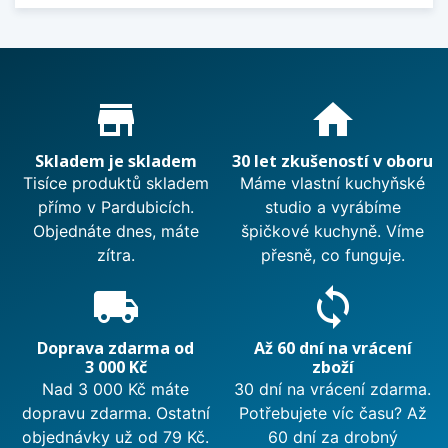
Proč nakupovat u nás?
store_mall_directory
home
Skladem je skladem
30 let zkušeností v oboru
Tisíce produktů skladem
Máme vlastní kuchyňské
přímo v Pardubicích.
studio a vyrábíme
Objednáte dnes, máte
špičkové kuchyně. Víme
zítra.
přesně, co funguje.
local_shipping
sync
Doprava zdarma od
Až 60 dní na vrácení
3 000 Kč
zboží
Nad 3 000 Kč máte
30 dní na vrácení zdarma.
dopravu zdarma. Ostatní
Potřebujete víc času? Až
objednávky už od 79 Kč.
60 dní za drobný