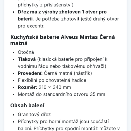
příchytky z příslušenství)
Dřez má z výroby zhotoven 1 otvor pro
baterii.
Je potřeba zhotovit ještě druhý otvor
pro excentr.
Kuchyňská baterie Alveus Mintas Černá
matná
Otočná
Tlaková
(klasická baterie pro připojení k
vodnímu řádu nebo tlakovému ohřívači)
Provedení:
Černá matná (nástřik)
Flexibilní polohovatelná hadice
Rozměr:
210 x 340 mm
Montáž do standardního otvoru 35 mm
Obsah balení
Granitový dřez
Příchytky pro horní montáž jsou součástí
balení. Příchytky pro spodní montáž můžete v