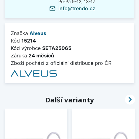
Po-Pá 9-12, 13-17
info@trendo.cz
mail_outline
Značka
Alveus
Kód
15214
Kód výrobce
SETA25065
Záruka
24 měsíců
Zboží pochází z oficiální distribuce pro ČR

Další varianty