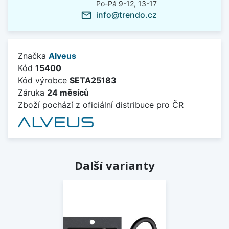
Po-Pá 9-12, 13-17
info@trendo.cz
mail_outline
Značka
Alveus
Kód
15400
Kód výrobce
SETA25183
Záruka
24 měsíců
Zboží pochází z oficiální distribuce pro ČR
Další varianty