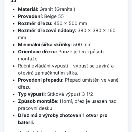
55
Materiál:
Granit (Granital)
Provedení:
Beige 55
Rozměr dřezu:
450 x 500 mm
Rozměr dřezové nádoby:
380 x 380 x 160
mm
Minimální šířka skříňky:
500 mm
Orientace dřezu:
Pouze jeden způsob
montáže
Ruční ovládání výpusti - výpusť se zavírá a
otevírá zamáčknutím sítka.
Provedení přepadu:
Přepad umístěn ve vaně
dřezu
Typ výpusti:
Sítková výpusť 3 1/2
Způsob montáže:
Horní, dřez je usazen nad
pracovní desku
Dřez má z výroby zhotoven 1 otvor pro
baterii.