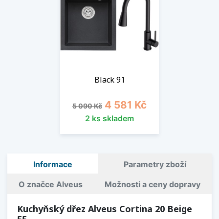
Black 91
Běžná cena
Cena
4 581 Kč
5 090 Kč
2 ks skladem
Informace
Parametry zboží
O značce Alveus
Možnosti a ceny dopravy
Kuchyňský dřez Alveus Cortina 20 Beige