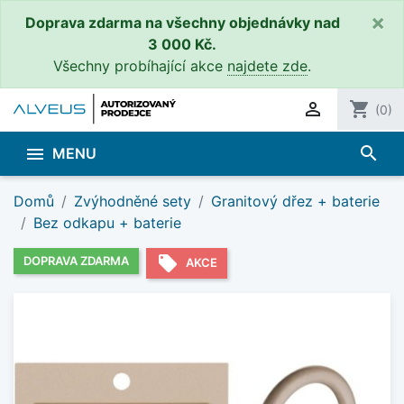
×
Doprava zdarma na všechny objednávky nad
3 000 Kč.
Všechny probíhající akce
najdete zde
.

shopping_cart
(0)
search

MENU
Domů
Zvýhodněné sety
Granitový dřez + baterie
Bez odkapu + baterie
local_offer
DOPRAVA ZDARMA
AKCE