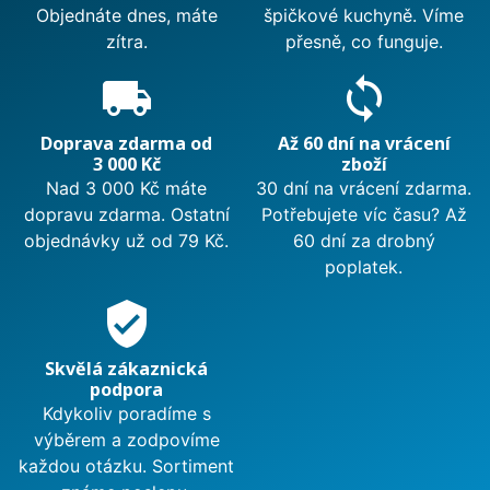
Objednáte dnes, máte
špičkové kuchyně. Víme
zítra.
přesně, co funguje.
local_shipping
sync
Doprava zdarma od
Až 60 dní na vrácení
3 000 Kč
zboží
Nad 3 000 Kč máte
30 dní na vrácení zdarma.
dopravu zdarma. Ostatní
Potřebujete víc času? Až
objednávky už od 79 Kč.
60 dní za drobný
poplatek.
verified_user
Skvělá zákaznická
podpora
Kdykoliv poradíme s
výběrem a zodpovíme
každou otázku. Sortiment