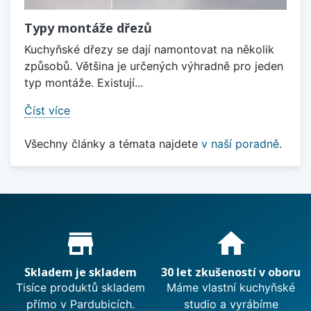
Typy montáže dřezů
Kuchyňské dřezy se dají namontovat na několik
způsobů. Většina je určených výhradně pro jeden
typ montáže. Existují...
Číst více
Všechny články a témata najdete
v naší poradně
.
Proč nakupovat u nás?
store_mall_directory
home
Skladem je skladem
30 let zkušeností v oboru
Tisíce produktů skladem
Máme vlastní kuchyňské
přímo v Pardubicích.
studio a vyrábíme