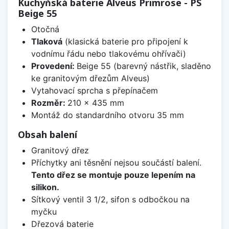
Kuchyňská baterie Alveus Primrose - PS
Beige 55
Otočná
Tlaková
(klasická baterie pro připojení k
vodnímu řádu nebo tlakovému ohřívači)
Provedení:
Beige 55 (barevný nástřik, sladěno
ke granitovým dřezům Alveus)
Vytahovací sprcha s přepínačem
Rozměr:
210 x 435 mm
Montáž do standardního otvoru 35 mm
Obsah balení
Granitový dřez
Příchytky ani těsnění nejsou součástí balení.
Tento dřez se montuje pouze lepením na
silikon.
Sítkový ventil 3 1/2, sifon s odbočkou na
myčku
Dřezová baterie