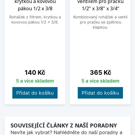
krytkou a kovovou
ventilem pro pračku
pákou 1/2 x 3/8
1/2" x 3/8" x 3/4"
Roháček s filtrem, krytkou a
Kombinovaný roháček a ventil
kovovou pákou 1/2 x 3/8.
pro pračku se zpětnou
klapkou.
Cena
Cena
140 Kč
365 Kč
5 a více skladem
5 a více skladem
Přidat do košíku
Přidat do košíku
SOUVISEJÍCÍ ČLÁNKY Z NAŠÍ PORADNY
Nevíte jak vybrat? Nahlédněte do naší poradny a