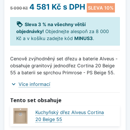
4 581 Kč
s DPH
SLEVA 10%
5 090 Kč
loyalty
Sleva 3 % na všechny větší
objednávky!
Objednejte alespoň za 8 000
Kč a v košíku zadejte kód
MINUS3
.
Cenově zvýhodněný set dřezu a baterie Alveus -
obsahuje granitový jednodřez Cortina 20 Beige
55 a baterii se sprchou Primrose - PS Beige 55.
expand_more
Více informací
Tento set obsahuje
Kuchyňský dřez Alveus Cortina
20 Beige 55