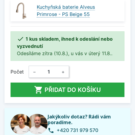
Kuchyňská baterie Alveus
Primrose - PS Beige 55

1 kus skladem, ihned k odeslání nebo
vyzvednutí
Odesíláme zítra (10.8.), u vás v úterý 11.8..
Počet
−
+

PŘIDAT DO KOŠÍKU
Jakýkoliv dotaz? Rádi vám
poradíme.
+420 731 979 570
phone