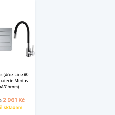
s (dřez Line 80
baterie Mintas
ná/Chrom)
cena
Cena
2 961 Kč
č
ě skladem