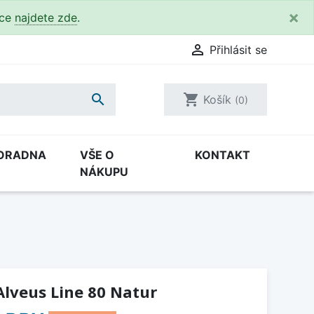
×
kce
najdete zde
.

Přihlásit se

shopping_cart
Košík
(0)
ORADNA
VŠE O
KONTAKT
NÁKUPU
lveus Line 80 Natur