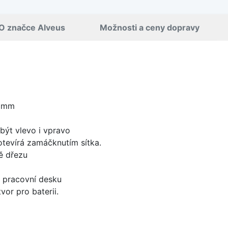
O značce Alveus
Možnosti a ceny dopravy
0 mm
být vlevo i vpravo
 otevírá zamáčknutím sítka.
ě dřezu
d pracovní desku
vor pro baterii.