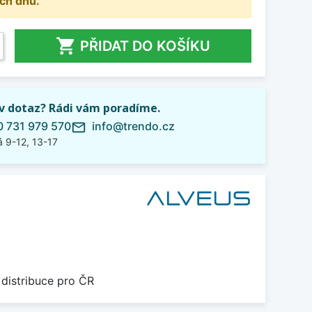
ch dnů.

PŘIDAT DO KOŠÍKU
iv dotaz? Rádi vám poradíme.
 731 979 570
info@trendo.cz
mail_outline
 9-12, 13-17
 distribuce pro ČR