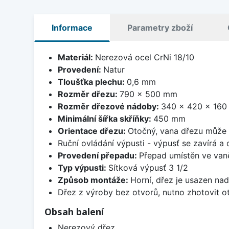
Informace
Parametry zboží
Materiál:
Nerezová ocel CrNi 18/10
Provedení:
Natur
Tloušťka plechu:
0,6 mm
Rozměr dřezu:
790 x 500 mm
Rozměr dřezové nádoby:
340 x 420 x 16
Minimální šířka skříňky:
450 mm
Orientace dřezu:
Otočný, vana dřezu může 
Ruční ovládání výpusti - výpusť se zavírá a
Provedení přepadu:
Přepad umístěn ve van
Typ výpusti:
Sítková výpusť 3 1/2
Způsob montáže:
Horní, dřez je usazen na
Dřez z výroby bez otvorů, nutno zhotovit ot
Obsah balení
Nerezový dřez