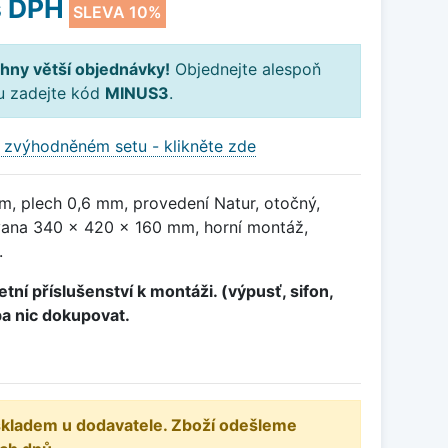
 DPH
SLEVA 10%
hny větší objednávky!
Objednejte alespoň
ku zadejte kód
MINUS3
.
 zvýhodněném setu - klikněte zde
, plech 0,6 mm, provedení Natur, otočný,
ana 340 x 420 x 160 mm, horní montáž,
.
tní příslušenství k montáži. (výpusť, sifon,
ba nic dokupovat.
 skladem u dodavatele. Zboží odešleme