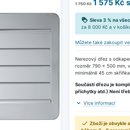
1 575 Kč
s
1 750 Kč
loyalty
Sleva 3 % na všec
za 8 000 Kč a v koší
Můžete také zakoupit ve
Nerezový dřez s odkapem
rozměr 790 x 500 mm, v
minimálně 45 cm skříňka
Součástí dřezu je komple
příchytky atd.) Není tře
expand_more
Více informací

Zboží je obvykle