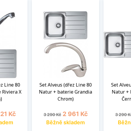
ez Line 80
Set Alveus (dřez Line 80
Set Alveu
 Riviera X
Natur + baterie Grandia
Natur + 
)
Chrom)
Čer
a
Běžná cena
Cena
Běžná 
421 Kč
2 961 Kč
3 290 Kč
3 290 K
ladem
Běžně skladem
Běžn