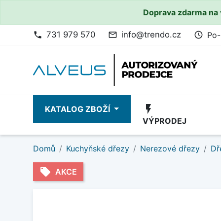
Doprava zdarma na 
731 979 570
info@trendo.cz
Po-
phone
mail_outline
access_time
flash_on
KATALOG ZBOŽÍ
VÝPRODEJ
Domů
Kuchyňské dřezy
Nerezové dřezy
Dř
local_offer
AKCE