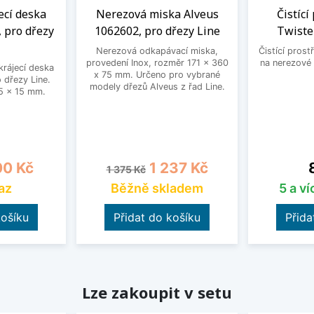
ecí deska
Nerezová miska Alveus
Čistící
 pro dřezy
1062602, pro dřezy Line
Twiste
Nerezová odkapávací miska,
Čistící prost
provedení Inox, rozměr 171 x 360
na nerezové 
krájecí deska
x 75 mm. Určeno pro vybrané
 dřezy Line.
modely dřezů Alveus z řad Line.
5 x 15 mm.
na
Běžná cena
Cena
0 Kč
1 237 Kč
1 375 Kč
az
Běžně skladem
5 a v
košíku
Přidat do košíku
Přida
Lze zakoupit v setu