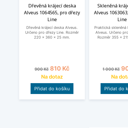
Dřevěná krájecí deska
Skleněná kráj
Alveus 1064565, pro dřezy
Alveus 1063063,
Line
Line
Dřevěná krájecí deska Alveus.
Praktická skleněná 
Určeno pro dřezy Line. Rozměr
Alveus. Určeno pro
220 x 360 x 25 mm.
Rozměr 355 x 21
Běžná cena
Cena
Běžná cena
Ce
810 Kč
90
900 Kč
1 000 Kč
Na dotaz
Na dot
Přidat do košíku
Přidat do 