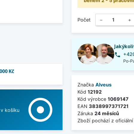
během 2 - 5 pracovní
Počet
−
+
Jakýkol
+420
phone
Po-Pá
000 Kč
Značka
Alveus
Kód
12192
adjust
Kód výrobce
1069147
EAN
3838997371721
 v košíku
Záruka
24 měsíců
Zboží pochází z oficiální