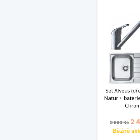
Set Alveus (dř
Natur + baterie
Chrom
Běžná cena
Cen
2 
2 690 Kč
Běžně sk