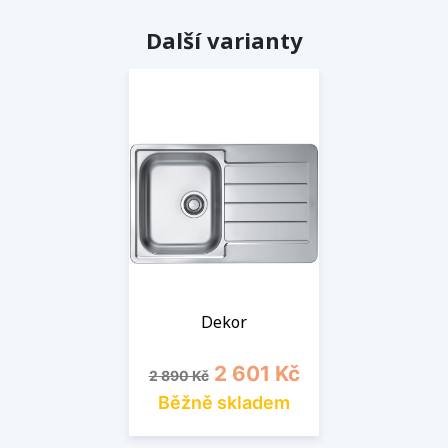
Další varianty
Dekor
Běžná cena
Cena
2 601 Kč
2 890 Kč
Běžně skladem