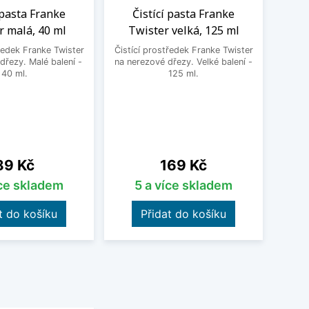
 pasta Franke
Čistící pasta Franke
Po
r malá, 40 ml
Twister velká, 125 ml
s
ředek Franke Twister
Čistící prostředek Franke Twister
Robust
dřezy. Malé balení -
na nerezové dřezy. Velké balení -
pro p
40 ml.
125 ml.
nerez
v o
Cena
Cena
89 Kč
169 Kč
íce skladem
5 a více skladem
t do košíku
Přidat do košíku