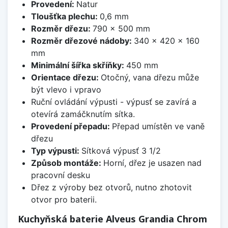
Provedení:
Natur
Tloušťka plechu:
0,6 mm
Rozměr dřezu:
790 x 500 mm
Rozměr dřezové nádoby:
340 x 420 x 160
mm
Minimální šířka skříňky:
450 mm
Orientace dřezu:
Otočný, vana dřezu může
být vlevo i vpravo
Ruční ovládání výpusti - výpusť se zavírá a
otevírá zamáčknutím sítka.
Provedení přepadu:
Přepad umístěn ve vaně
dřezu
Typ výpusti:
Sítková výpusť 3 1/2
Způsob montáže:
Horní, dřez je usazen nad
pracovní desku
Dřez z výroby bez otvorů, nutno zhotovit
otvor pro baterii.
Kuchyňská baterie Alveus Grandia Chrom