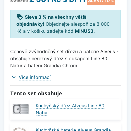
SLEVA 10%
3 290 Kč
loyalty
Sleva 3 % na všechny větší
objednávky!
Objednejte alespoň za 8 000
Kč a v košíku zadejte kód
MINUS3
.
Cenově zvýhodněný set dřezu a baterie Alveus -
obsahuje nerezový dřez s odkapem Line 80
Natur a baterii Grandia Chrom.
expand_more
Více informací
Tento set obsahuje
Kuchyňský dřez Alveus Line 80
Natur
Kuchyňská baterie Alveus Grandia