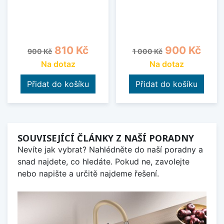
Běžná cena
Cena
Běžná cena
Cena
810 Kč
900 Kč
900 Kč
1 000 Kč
Na dotaz
Na dotaz
Přidat do košíku
Přidat do košíku
SOUVISEJÍCÍ ČLÁNKY Z NAŠÍ PORADNY
Nevíte jak vybrat? Nahlédněte do naší poradny a
snad najdete, co hledáte. Pokud ne, zavolejte
nebo napište a určitě najdeme řešení.