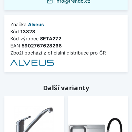
info@trendo.cz
mail_outline
Značka
Alveus
Kód
13323
Kód výrobce
SETA272
EAN
5902767628266
Zboží pochází z oficiální distribuce pro ČR
Další varianty