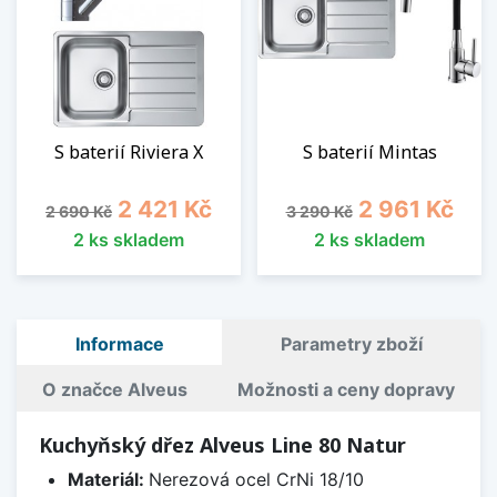
S baterií Riviera X
S baterií Mintas
Běžná cena
Cena
Běžná cena
Cena
2 421 Kč
2 961 Kč
2 690 Kč
3 290 Kč
2 ks skladem
2 ks skladem
Informace
Parametry zboží
O značce Alveus
Možnosti a ceny dopravy
Kuchyňský dřez Alveus Line 80 Natur
Materiál:
Nerezová ocel CrNi 18/10