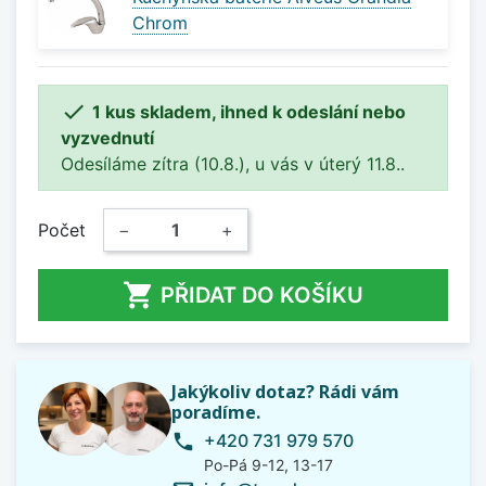
Chrom

1 kus skladem, ihned k odeslání nebo
vyzvednutí
Odesíláme zítra (10.8.), u vás v úterý 11.8..
Počet
−
+

PŘIDAT DO KOŠÍKU
Jakýkoliv dotaz? Rádi vám
poradíme.
+420 731 979 570
phone
Po-Pá 9-12, 13-17