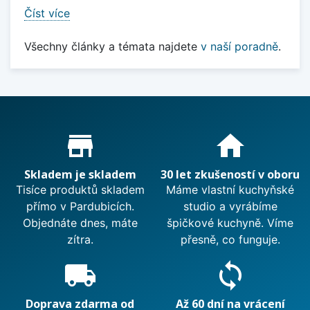
Číst více
Všechny články a témata najdete
v naší poradně
.
Proč nakupovat u nás?
store_mall_directory
home
Skladem je skladem
30 let zkušeností v oboru
Tisíce produktů skladem
Máme vlastní kuchyňské
přímo v Pardubicích.
studio a vyrábíme
Objednáte dnes, máte
špičkové kuchyně. Víme
zítra.
přesně, co funguje.
local_shipping
sync
Doprava zdarma od
Až 60 dní na vrácení