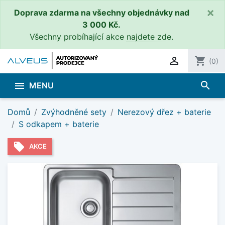
×
Doprava zdarma na všechny objednávky nad
3 000 Kč.
Všechny probíhající akce
najdete zde
.

shopping_cart
(0)
search

MENU
Domů
Zvýhodněné sety
Nerezový dřez + baterie
S odkapem + baterie
local_offer
AKCE