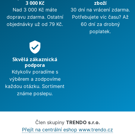
3 000 Kč
zboží
Nad 3 000 Kč máte
30 dní na vrácení zdarma.
dopravu zdarma. Ostatní
Potřebujete víc času? Až
objednávky už od 79 Kč.
60 dní za drobný
poplatek.
verified_user
Skvělá zákaznická
podpora
Kdykoliv poradíme s
výběrem a zodpovíme
každou otázku. Sortiment
známe poslepu.
Člen skupiny
TRENDO s.r.o.
Přejít na centrální eshop www.trendo.cz