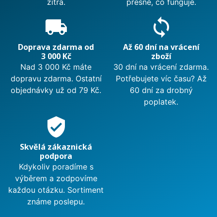
zítra.
přesně, co funguje.
local_shipping
sync
Doprava zdarma od
Až 60 dní na vrácení
3 000 Kč
zboží
Nad 3 000 Kč máte
30 dní na vrácení zdarma.
dopravu zdarma. Ostatní
Potřebujete víc času? Až
objednávky už od 79 Kč.
60 dní za drobný
poplatek.
verified_user
Skvělá zákaznická
podpora
Kdykoliv poradíme s
výběrem a zodpovíme
každou otázku. Sortiment
známe poslepu.