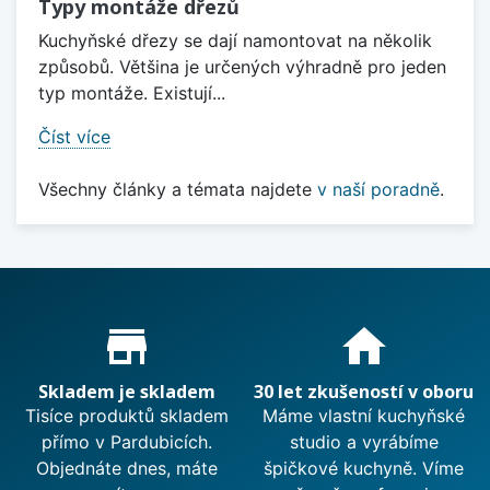
Typy montáže dřezů
Kuchyňské dřezy se dají namontovat na několik
způsobů. Většina je určených výhradně pro jeden
typ montáže. Existují...
Číst více
Všechny články a témata najdete
v naší poradně
.
Proč nakupovat u nás?
store_mall_directory
home
Skladem je skladem
30 let zkušeností v oboru
Tisíce produktů skladem
Máme vlastní kuchyňské
přímo v Pardubicích.
studio a vyrábíme
Objednáte dnes, máte
špičkové kuchyně. Víme