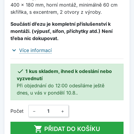
400 x 180 mm, horní montáž, minimálně 60 cm
skříňka, s excentrem, 2 otvory z výroby.
Součástí dřezu je kompletní příslušenství k
montáži. (výpusť, sifon, příchytky atd.) Není
třeba nic dokupovat.
expand_more
Více informací

1 kus skladem, ihned k odeslání nebo
vyzvednutí
Při objednání do 12:00 odesíláme ještě
dnes, u vás v pondělí 10.8..
Počet
−
+

PŘIDAT DO KOŠÍKU