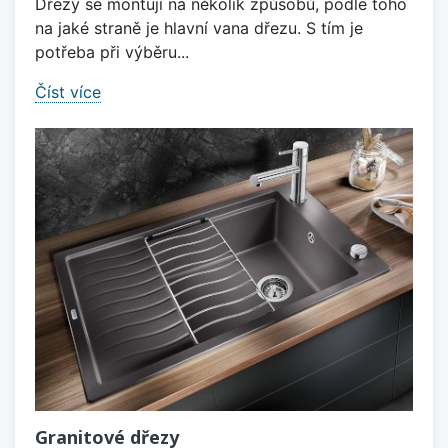
Dřezy se montují na několik způsobů, podle toho
na jaké straně je hlavní vana dřezu. S tím je
potřeba při výběru...
Číst více
Granitové dřezy