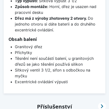
Typ výpusti:
Sítková výpusť 3 1/2
Způsob montáže:
Horní, dřez je usazen nad
pracovní desku
Dřez má z výroby zhotoveny 2 otvory.
Do
jednoho otvoru si dáte baterii a do druhého
excentrické ovládání.
Obsah balení
Granitový dřez
Příchytky
Těsnění není součástí balení, u granitových
dřezů se jako těsnění používá silikon
Sítkový ventil 3 1/2, sifon s odbočkou na
myčku
Excentrické ovládání výpusti

Příslušenství