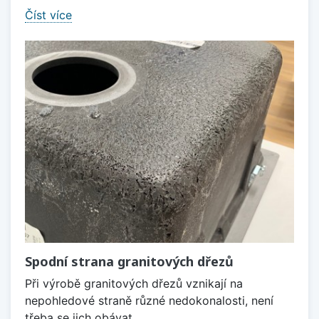
Číst více
Spodní strana granitových dřezů
Při výrobě granitových dřezů vznikají na
nepohledové straně různé nedokonalosti, není
třeba se jich obávat.