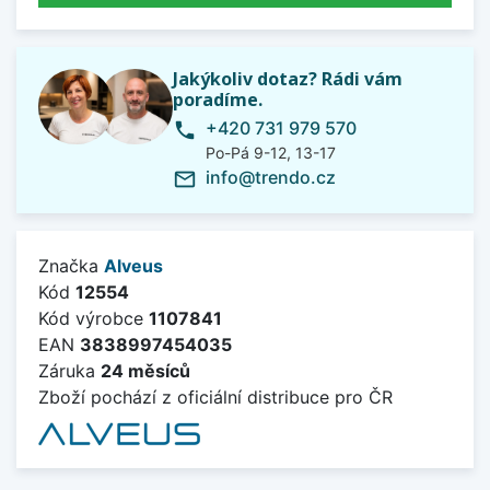
Jakýkoliv dotaz? Rádi vám
poradíme.
+420 731 979 570
phone
Po-Pá 9-12, 13-17
info@trendo.cz
mail_outline
Značka
Alveus
Kód
12554
Kód výrobce
1107841
EAN
3838997454035
Záruka
24 měsíců
Zboží pochází z oficiální distribuce pro ČR