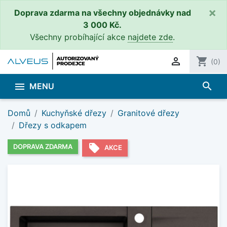
×
Doprava zdarma na všechny objednávky nad
3 000 Kč.
Všechny probíhající akce
najdete zde
.

shopping_cart
(0)
search

MENU
Domů
Kuchyňské dřezy
Granitové dřezy
Dřezy s odkapem
local_offer
DOPRAVA ZDARMA
AKCE