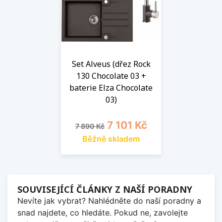
Set Alveus (dřez Rock
130 Chocolate 03 +
baterie Elza Chocolate
03)
Běžná cena
Cena
7 101 Kč
7 890 Kč
Běžně skladem
SOUVISEJÍCÍ ČLÁNKY Z NAŠÍ PORADNY
Nevíte jak vybrat? Nahlédněte do naší poradny a
snad najdete, co hledáte. Pokud ne, zavolejte