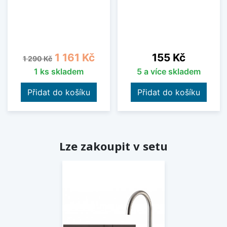
Běžná cena
Cena
Cena
1 161 Kč
155 Kč
1 290 Kč
1 ks skladem
5 a více skladem
Přidat do košíku
Přidat do košíku
Lze zakoupit v setu