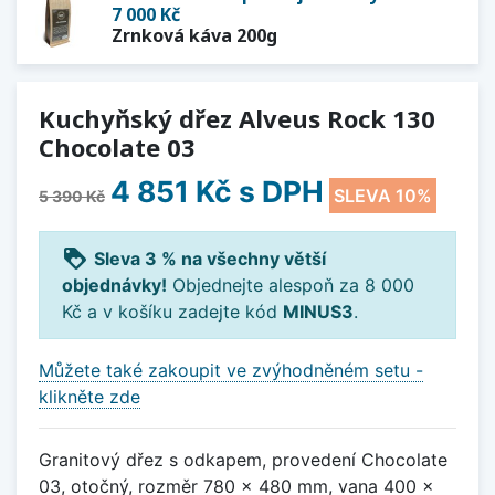
7 000 Kč
Zrnková káva 200g
Kuchyňský dřez Alveus Rock 130
Chocolate 03
4 851 Kč
s DPH
SLEVA 10%
5 390 Kč
loyalty
Sleva 3 % na všechny větší
objednávky!
Objednejte alespoň za 8 000
Kč a v košíku zadejte kód
MINUS3
.
Můžete také zakoupit ve zvýhodněném setu -
klikněte zde
Granitový dřez s odkapem, provedení Chocolate
03, otočný, rozměr 780 x 480 mm, vana 400 x