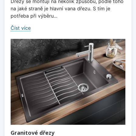
Dřezy se montují na několik způsobů, podle toho
na jaké straně je hlavní vana dřezu. S tím je
potřeba při výběru...
Číst více
Granitové dřezy