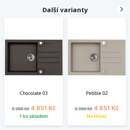

Další varianty
Chocolate 03
Pebble 02
Běžná cena
Cena
Běžná cena
Cena
4 851 Kč
4 851 Kč
5 390 Kč
5 390 Kč
1 ks skladem
Na dotaz