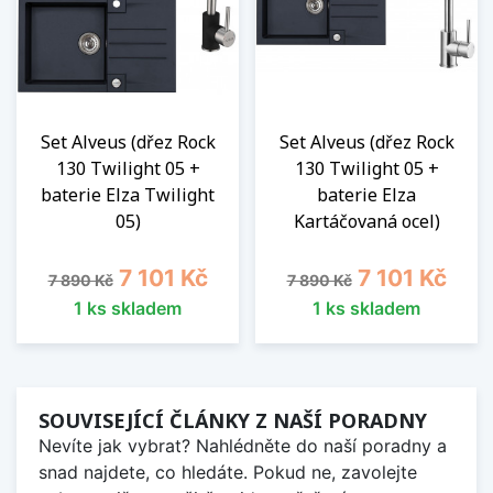
Set Alveus (dřez Rock
Set Alveus (dřez Rock
130 Twilight 05 +
130 Twilight 05 +
baterie Elza Twilight
baterie Elza
05)
Kartáčovaná ocel)
Běžná cena
Cena
Běžná cena
Cena
7 101 Kč
7 101 Kč
7 890 Kč
7 890 Kč
1 ks skladem
1 ks skladem
SOUVISEJÍCÍ ČLÁNKY Z NAŠÍ PORADNY
Nevíte jak vybrat? Nahlédněte do naší poradny a
snad najdete, co hledáte. Pokud ne, zavolejte