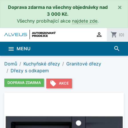
×
Doprava zdarma na všechny objednávky nad
3 000 Kč.
Všechny probíhající akce
najdete zde
.

shopping_cart
(0)
search

MENU
Domů
Kuchyňské dřezy
Granitové dřezy
Dřezy s odkapem
local_offer
DOPRAVA ZDARMA
AKCE