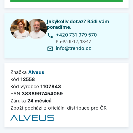
Jakýkoliv dotaz? Rádi vám
poradíme.
+420 731 979 570
phone
Po-Pá 9-12, 13-17
info@trendo.cz
mail_outline
Značka
Alveus
Kód
12558
Kód výrobce
1107843
EAN
3838997454059
Záruka
24 měsíců
Zboží pochází z oficiální distribuce pro ČR