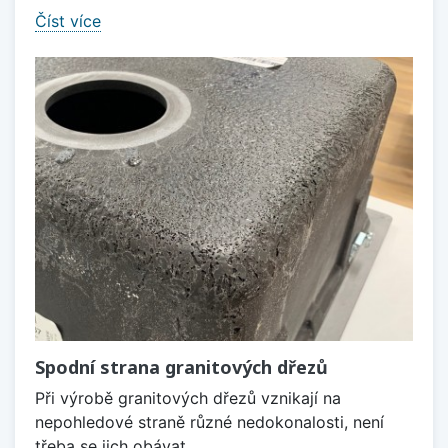
Číst více
Spodní strana granitových dřezů
Při výrobě granitových dřezů vznikají na
nepohledové straně různé nedokonalosti, není
třeba se jich obávat.