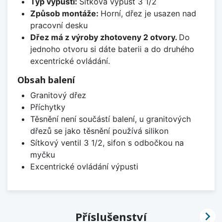
Typ výpusti:
Sítková výpusť 3 1/2
Způsob montáže:
Horní, dřez je usazen nad
pracovní desku
Dřez má z výroby zhotoveny 2 otvory.
Do
jednoho otvoru si dáte baterii a do druhého
excentrické ovládání.
Obsah balení
Granitový dřez
Příchytky
Těsnění není součástí balení, u granitových
dřezů se jako těsnění používá silikon
Sítkový ventil 3 1/2, sifon s odbočkou na
myčku
Excentrické ovládání výpusti

Příslušenství