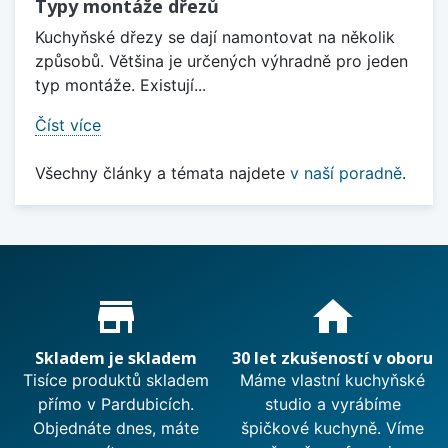
Typy montáže dřezů
Kuchyňské dřezy se dají namontovat na několik
způsobů. Většina je určených výhradně pro jeden
typ montáže. Existují...
Číst více
Všechny články a témata najdete
v naší poradně
.
Proč nakupovat u nás?
store_mall_directory
home
Skladem je skladem
30 let zkušeností v oboru
Tisíce produktů skladem
Máme vlastní kuchyňské
přímo v Pardubicích.
studio a vyrábíme
Objednáte dnes, máte
špičkové kuchyně. Víme