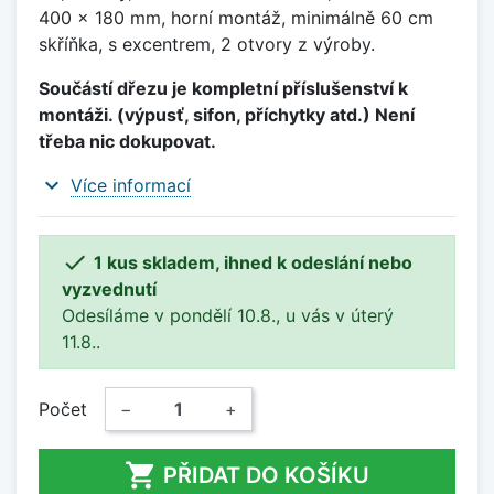
400 x 180 mm, horní montáž, minimálně 60 cm
skříňka, s excentrem, 2 otvory z výroby.
Součástí dřezu je kompletní příslušenství k
montáži. (výpusť, sifon, příchytky atd.) Není
třeba nic dokupovat.
expand_more
Více informací

1 kus skladem, ihned k odeslání nebo
vyzvednutí
Odesíláme v pondělí 10.8., u vás v úterý
11.8..
Počet
−
+

PŘIDAT DO KOŠÍKU