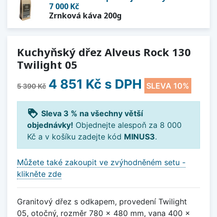
7 000 Kč
Zrnková káva 200g
Kuchyňský dřez Alveus Rock 130
Twilight 05
4 851 Kč
s DPH
SLEVA 10%
5 390 Kč
loyalty
Sleva 3 % na všechny větší
objednávky!
Objednejte alespoň za 8 000
Kč a v košíku zadejte kód
MINUS3
.
Můžete také zakoupit ve zvýhodněném setu -
klikněte zde
Granitový dřez s odkapem, provedení Twilight
05, otočný, rozměr 780 x 480 mm, vana 400 x