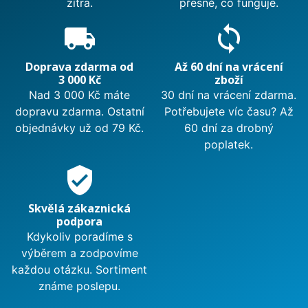
zítra.
přesně, co funguje.
local_shipping
sync
Doprava zdarma od
Až 60 dní na vrácení
3 000 Kč
zboží
Nad 3 000 Kč máte
30 dní na vrácení zdarma.
dopravu zdarma. Ostatní
Potřebujete víc času? Až
objednávky už od 79 Kč.
60 dní za drobný
poplatek.
verified_user
Skvělá zákaznická
podpora
Kdykoliv poradíme s
výběrem a zodpovíme
každou otázku. Sortiment
známe poslepu.