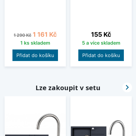
Běžná cena
Cena
Cena
1 161 Kč
155 Kč
1 290 Kč
1 ks skladem
5 a více skladem
Přidat do košíku
Přidat do košíku

Lze zakoupit v setu