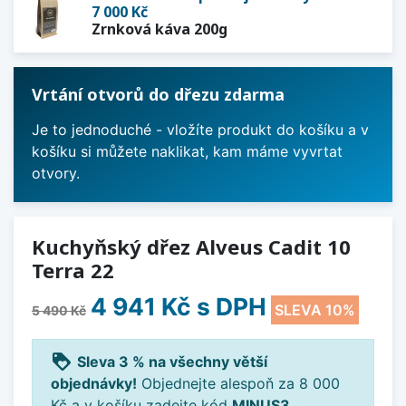
7 000 Kč
Zrnková káva 200g
Vrtání otvorů do dřezu zdarma
Je to jednoduché - vložíte produkt do košíku a v
košíku si můžete naklikat, kam máme vyvrtat
otvory.
Kuchyňský dřez Alveus Cadit 10
Terra 22
4 941 Kč
s DPH
SLEVA 10%
5 490 Kč
loyalty
Sleva 3 % na všechny větší
objednávky!
Objednejte alespoň za 8 000
Kč a v košíku zadejte kód
MINUS3
.