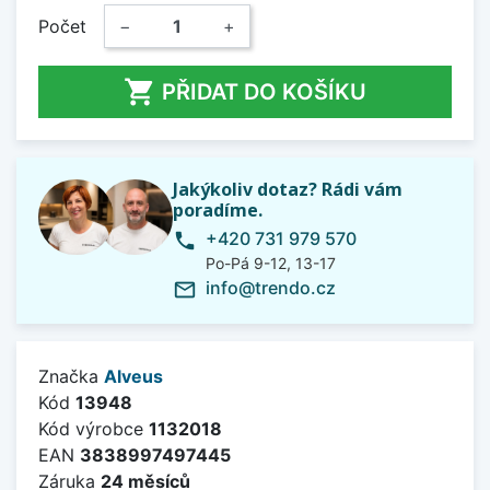
Počet
−
+

PŘIDAT DO KOŠÍKU
Jakýkoliv dotaz? Rádi vám
poradíme.
+420 731 979 570
phone
Po-Pá 9-12, 13-17
info@trendo.cz
mail_outline
Značka
Alveus
Kód
13948
Kód výrobce
1132018
EAN
3838997497445
Záruka
24 měsíců