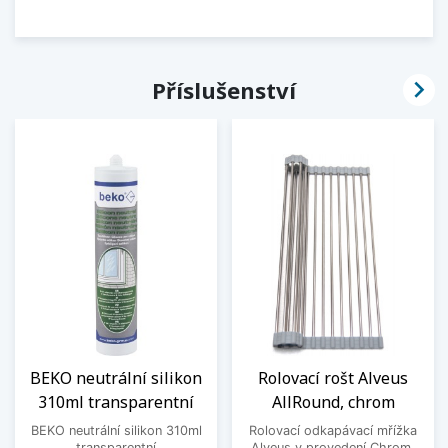

Příslušenství
BEKO neutrální silikon
Rolovací rošt Alveus
310ml transparentní
AllRound, chrom
BEKO neutrální silikon 310ml
Rolovací odkapávací mřížka
transparentní
Alveus v provedení Chrom,