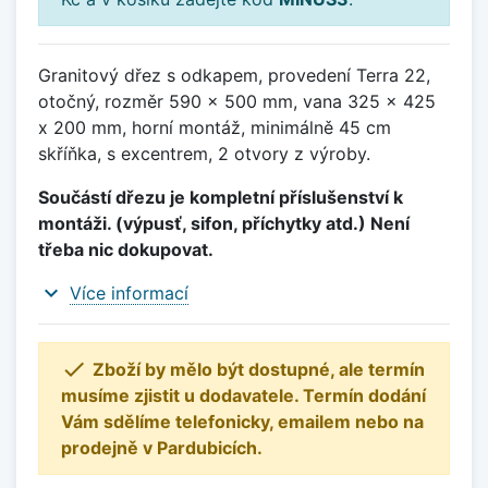
Granitový dřez s odkapem, provedení Terra 22,
otočný, rozměr 590 x 500 mm, vana 325 x 425
x 200 mm, horní montáž, minimálně 45 cm
skříňka, s excentrem, 2 otvory z výroby.
Součástí dřezu je kompletní příslušenství k
montáži. (výpusť, sifon, příchytky atd.) Není
třeba nic dokupovat.
expand_more
Více informací

Zboží by mělo být dostupné, ale termín
musíme zjistit u dodavatele. Termín dodání
Vám sdělíme telefonicky, emailem nebo na
prodejně v Pardubicích.