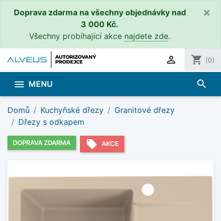
×
Doprava zdarma na všechny objednávky nad
3 000 Kč.
Všechny probíhající akce
najdete zde
.

shopping_cart
(0)
search

MENU
Domů
Kuchyňské dřezy
Granitové dřezy
Dřezy s odkapem
local_offer
DOPRAVA ZDARMA
AKCE