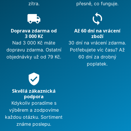
zítra.
přesně, co funguje.
local_shipping
sync
Doprava zdarma od
Až 60 dní na vrácení
3 000 Kč
zboží
Nad 3 000 Kč máte
30 dní na vrácení zdarma.
dopravu zdarma. Ostatní
Potřebujete víc času? Až
objednávky už od 79 Kč.
60 dní za drobný
poplatek.
verified_user
Skvělá zákaznická
podpora
Kdykoliv poradíme s
výběrem a zodpovíme
každou otázku. Sortiment
známe poslepu.