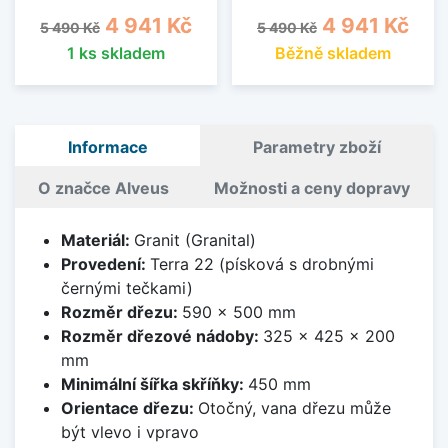
Běžná cena
Cena
Běžná cena
Cena
4 941 Kč
4 941 Kč
5 490 Kč
5 490 Kč
1 ks skladem
Běžně skladem
Informace
Parametry zboží
O značce Alveus
Možnosti a ceny dopravy
Materiál:
Granit (Granital)
Provedení:
Terra 22 (písková s drobnými
černými tečkami)
Rozměr dřezu:
590 x 500 mm
Rozměr dřezové nádoby:
325 x 425 x 200
mm
Minimální šířka skříňky:
450 mm
Orientace dřezu:
Otočný, vana dřezu může
být vlevo i vpravo