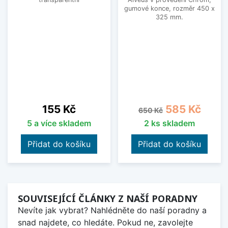
gumové konce, rozměr 450 x
325 mm.
Cena
Běžná cena
Cena
155 Kč
585 Kč
650 Kč
5 a více skladem
2 ks skladem
Přidat do košíku
Přidat do košíku
SOUVISEJÍCÍ ČLÁNKY Z NAŠÍ PORADNY
Nevíte jak vybrat? Nahlédněte do naší poradny a
snad najdete, co hledáte. Pokud ne, zavolejte