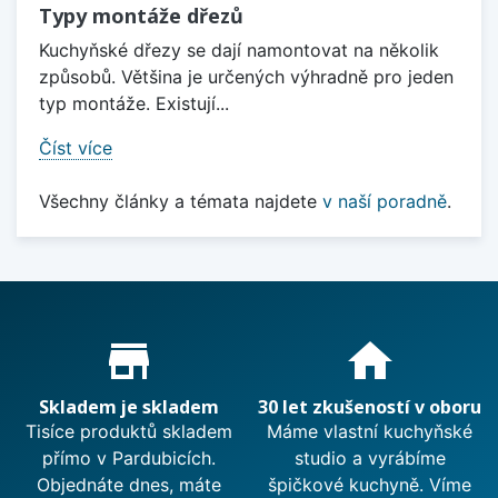
Typy montáže dřezů
Kuchyňské dřezy se dají namontovat na několik
způsobů. Většina je určených výhradně pro jeden
typ montáže. Existují...
Číst více
Všechny články a témata najdete
v naší poradně
.
Proč nakupovat u nás?
store_mall_directory
home
Skladem je skladem
30 let zkušeností v oboru
Tisíce produktů skladem
Máme vlastní kuchyňské
přímo v Pardubicích.
studio a vyrábíme
Objednáte dnes, máte
špičkové kuchyně. Víme