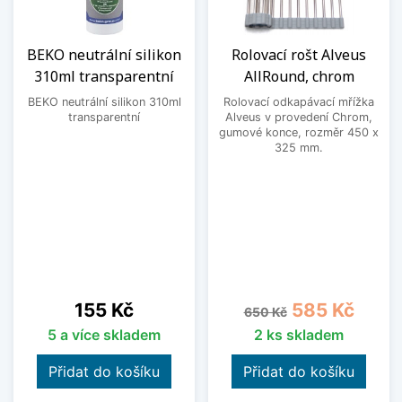
BEKO neutrální silikon
Rolovací rošt Alveus
310ml transparentní
AllRound, chrom
BEKO neutrální silikon 310ml
Rolovací odkapávací mřížka
transparentní
Alveus v provedení Chrom,
gumové konce, rozměr 450 x
325 mm.
Cena
Běžná cena
Cena
155 Kč
585 Kč
650 Kč
5 a více skladem
2 ks skladem
Přidat do košíku
Přidat do košíku