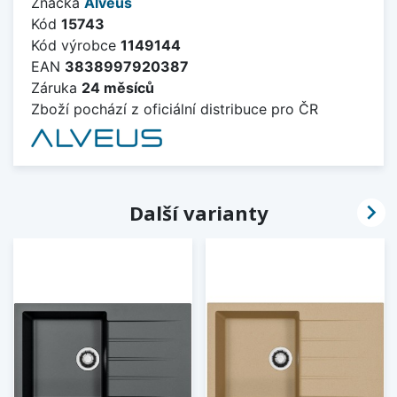
Značka
Alveus
Kód
15743
Kód výrobce
1149144
EAN
3838997920387
Záruka
24 měsíců
Zboží pochází z oficiální distribuce pro ČR

Další varianty