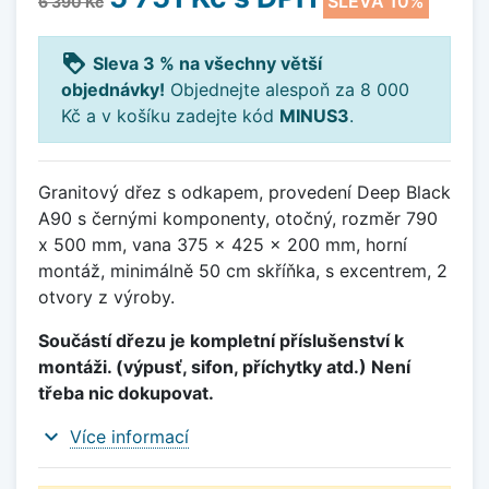
SLEVA 10%
6 390 Kč
loyalty
Sleva 3 % na všechny větší
objednávky!
Objednejte alespoň za 8 000
Kč a v košíku zadejte kód
MINUS3
.
Granitový dřez s odkapem, provedení Deep Black
A90 s černými komponenty, otočný, rozměr 790
x 500 mm, vana 375 x 425 x 200 mm, horní
montáž, minimálně 50 cm skříňka, s excentrem, 2
otvory z výroby.
Součástí dřezu je kompletní příslušenství k
montáži. (výpusť, sifon, příchytky atd.) Není
třeba nic dokupovat.
expand_more
Více informací