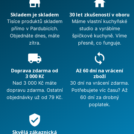
store_mall_directory
home
Skladem je skladem
30 let zkušeností v oboru
Tisíce produktů skladem
Máme vlastní kuchyňské
přímo v Pardubicích.
studio a vyrábíme
Objednáte dnes, máte
špičkové kuchyně. Víme
zítra.
přesně, co funguje.
local_shipping
sync
Doprava zdarma od
Až 60 dní na vrácení
3 000 Kč
zboží
Nad 3 000 Kč máte
30 dní na vrácení zdarma.
dopravu zdarma. Ostatní
Potřebujete víc času? Až
objednávky už od 79 Kč.
60 dní za drobný
poplatek.
verified_user
Skvělá zákaznická