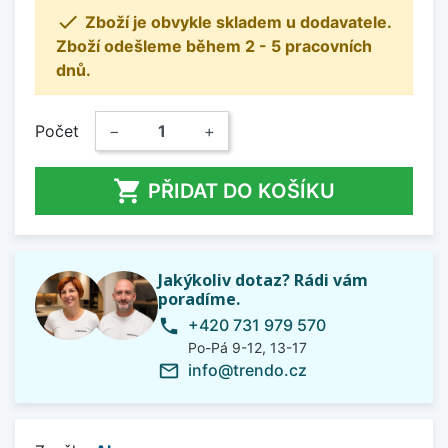

Zboží je obvykle skladem u dodavatele.
Zboží odešleme během 2 - 5 pracovních
dnů.
Počet
−
+

PŘIDAT DO KOŠÍKU
Jakýkoliv dotaz? Rádi vám
poradíme.
+420 731 979 570
phone
Po-Pá 9-12, 13-17
info@trendo.cz
mail_outline