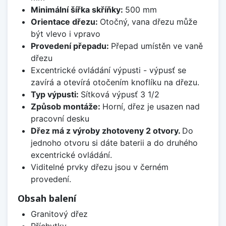
Minimální šířka skříňky:
500 mm
Orientace dřezu:
Otočný, vana dřezu může
být vlevo i vpravo
Provedení přepadu:
Přepad umístěn ve vaně
dřezu
Excentrické ovládání výpusti - výpusť se
zavírá a otevírá otočením knoflíku na dřezu.
Typ výpusti:
Sítková výpusť 3 1/2
Způsob montáže:
Horní, dřez je usazen nad
pracovní desku
Dřez má z výroby zhotoveny 2 otvory.
Do
jednoho otvoru si dáte baterii a do druhého
excentrické ovládání.
Viditelné prvky dřezu jsou v černém
provedení.
Obsah balení
Granitový dřez
Příchytky