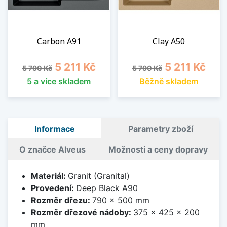
Carbon A91
Clay A50
Běžná cena
Cena
Běžná cena
Cena
5 211 Kč
5 211 Kč
5 790 Kč
5 790 Kč
5 a více skladem
Běžně skladem
Informace
Parametry zboží
O značce Alveus
Možnosti a ceny dopravy
Materiál:
Granit (Granital)
Provedení:
Deep Black A90
Rozměr dřezu:
790 x 500 mm
Rozměr dřezové nádoby:
375 x 425 x 200
mm