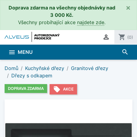
×
Doprava zdarma na všechny objednávky nad
3 000 Kč.
Všechny probíhající akce
najdete zde
.

shopping_cart
(0)
search

MENU
Domů
Kuchyňské dřezy
Granitové dřezy
Dřezy s odkapem
local_offer
DOPRAVA ZDARMA
AKCE