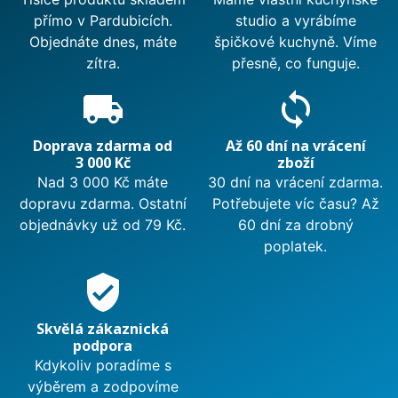
přímo v Pardubicích.
studio a vyrábíme
Objednáte dnes, máte
špičkové kuchyně. Víme
zítra.
přesně, co funguje.
local_shipping
sync
Doprava zdarma od
Až 60 dní na vrácení
3 000 Kč
zboží
Nad 3 000 Kč máte
30 dní na vrácení zdarma.
dopravu zdarma. Ostatní
Potřebujete víc času? Až
objednávky už od 79 Kč.
60 dní za drobný
poplatek.
verified_user
Skvělá zákaznická
podpora
Kdykoliv poradíme s
výběrem a zodpovíme