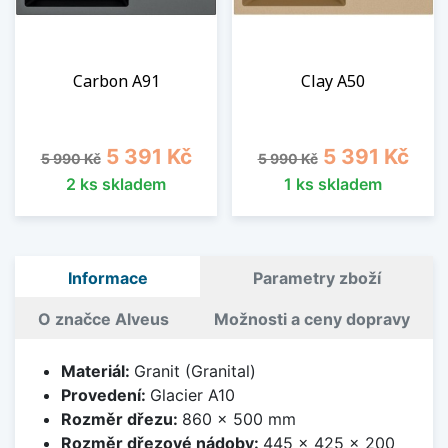
Carbon A91
Clay A50
Běžná cena
Cena
Běžná cena
Cena
5 391 Kč
5 391 Kč
5 990 Kč
5 990 Kč
2 ks skladem
1 ks skladem
Informace
Parametry zboží
O značce Alveus
Možnosti a ceny dopravy
Materiál:
Granit (Granital)
Provedení:
Glacier A10
Rozměr dřezu:
860 x 500 mm
Rozměr dřezové nádoby:
445 x 425 x 200