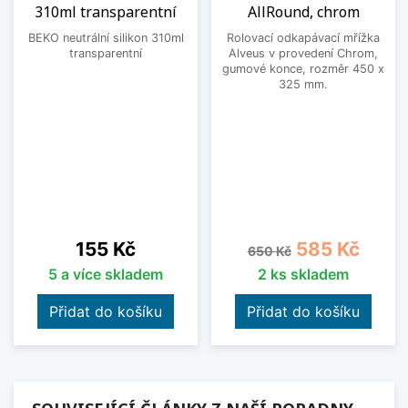
310ml transparentní
AllRound, chrom
BEKO neutrální silikon 310ml
Rolovací odkapávací mřížka
transparentní
Alveus v provedení Chrom,
gumové konce, rozměr 450 x
325 mm.
Cena
Běžná cena
Cena
155 Kč
585 Kč
650 Kč
5 a více skladem
2 ks skladem
Přidat do košíku
Přidat do košíku