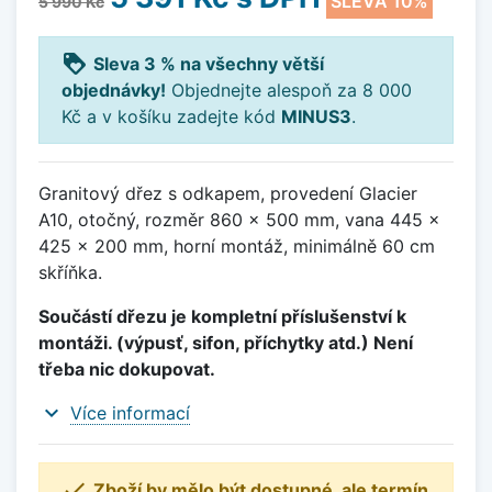
SLEVA 10%
5 990 Kč
loyalty
Sleva 3 % na všechny větší
objednávky!
Objednejte alespoň za 8 000
Kč a v košíku zadejte kód
MINUS3
.
Granitový dřez s odkapem, provedení Glacier
A10, otočný, rozměr 860 x 500 mm, vana 445 x
425 x 200 mm, horní montáž, minimálně 60 cm
skříňka.
Součástí dřezu je kompletní příslušenství k
montáži. (výpusť, sifon, příchytky atd.) Není
třeba nic dokupovat.
expand_more
Více informací

Zboží by mělo být dostupné, ale termín