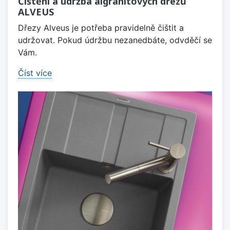
Čištění a údržba algranitových dřezů
ALVEUS
Dřezy Alveus je potřeba pravidelně čištit a
udržovat. Pokud údržbu nezanedbáte, odvděčí se
Vám.
Číst více