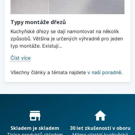
Typy montáže dřezů
Kuchyňské dřezy se dají namontovat na několik
způsobů. Většina je určených výhradně pro jeden
typ montáže. Existují...
Číst více
Všechny články a témata najdete
v naší poradně
.
Proč nakupovat u nás?
store_mall_directory
home
Skladem je skladem
30 let zkušeností v oboru
Tisíce produktů skladem
Máme vlastní kuchyňské