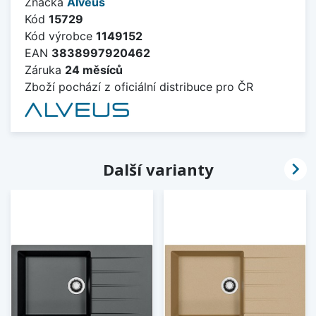
Značka
Alveus
Kód
15729
Kód výrobce
1149152
EAN
3838997920462
Záruka
24 měsíců
Zboží pochází z oficiální distribuce pro ČR

Další varianty