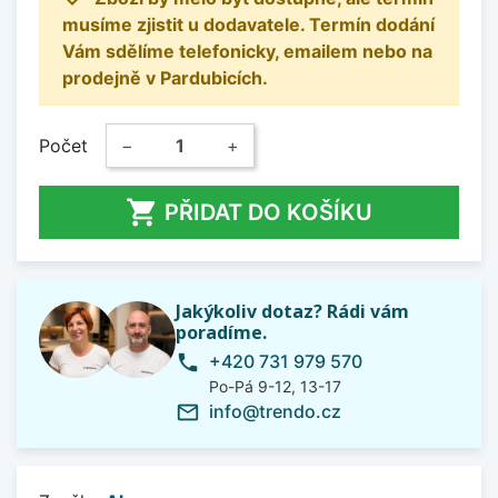
musíme zjistit u dodavatele. Termín dodání
Vám sdělíme telefonicky, emailem nebo na
prodejně v Pardubicích.
Počet
−
+

PŘIDAT DO KOŠÍKU
Jakýkoliv dotaz? Rádi vám
poradíme.
+420 731 979 570
phone
Po-Pá 9-12, 13-17
info@trendo.cz
mail_outline