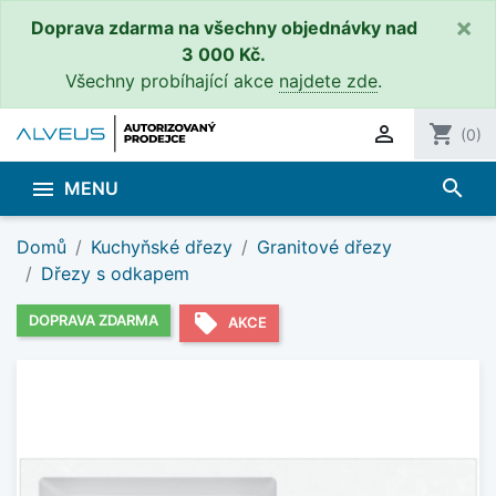
×
Doprava zdarma na všechny objednávky nad
3 000 Kč.
Všechny probíhající akce
najdete zde
.

shopping_cart
(0)
search

MENU
Domů
Kuchyňské dřezy
Granitové dřezy
Dřezy s odkapem
local_offer
DOPRAVA ZDARMA
AKCE