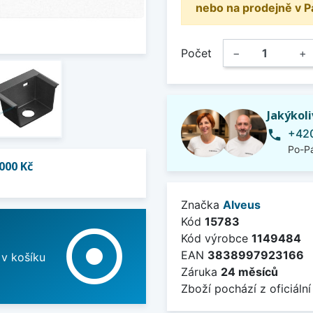
nebo na prodejně v P
Počet
−
+
Jakýkol
+420
phone
Po-Pá
000 Kč
Značka
Alveus
Kód
15783
adjust
Kód výrobce
1149484
EAN
3838997923166
 v košíku
Záruka
24 měsíců
Zboží pochází z oficiální