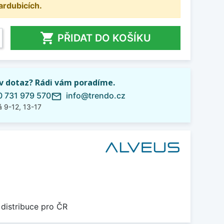
ardubicích.

PŘIDAT DO KOŠÍKU
iv dotaz? Rádi vám poradíme.
 731 979 570
info@trendo.cz
mail_outline
 9-12, 13-17
 distribuce pro ČR