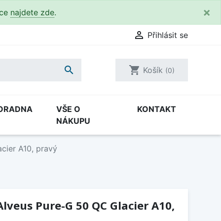
×
kce
najdete zde
.

Přihlásit se

shopping_cart
Košík
(0)
ORADNA
VŠE O
KONTAKT
NÁKUPU
cier A10, pravý
lveus Pure-G 50 QC Glacier A10,