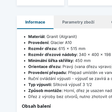
Informace
Parametry zboží
Materiál:
Granit (Algranit)
Provedení:
Glacier A10
Rozměr dřezu:
615 x 515 mm
Rozměr dřezové nádoby:
340 x 400 x 19
Minimální šířka skříňky:
450 mm
Orientace dřezu:
Pravý (vana dřezu vpravo
Provedení přepadu:
Přepad umístěn ve van
Ruční ovládání výpusti - výpusť se zavírá a
Typ výpusti:
Sítková výpusť 3 1/2
Způsob montáže:
Horní, dřez je usazen na
Dřez z výroby bez otvorů, nutno zhotovit ot
Obsah balení