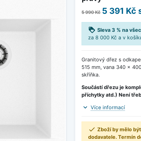
5 391 Kč
5 990 Kč
loyalty
Sleva 3 % na všec
za 8 000 Kč a v koší
Granitový dřez s odkape
515 mm, vana 340 x 400
skříňka.
Součástí dřezu je komple
příchytky atd.) Není tře
expand_more
Více informací

Zboží by mělo být
dodavatele. Termín d