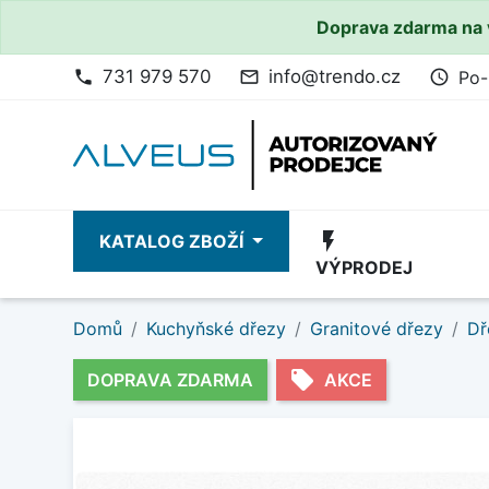
Doprava zdarma na 
731 979 570
info@trendo.cz
Po-
phone
mail_outline
access_time
flash_on
KATALOG ZBOŽÍ
VÝPRODEJ
Domů
Kuchyňské dřezy
Granitové dřezy
Dř
local_offer
DOPRAVA ZDARMA
AKCE