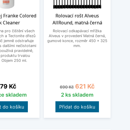
ej Franke Colored
Rolovací rošt Alveus
Flex
k Cleaner
AllRound, matná černá
Schoc
 na pro čištění všech
Rolovací odkapávací mřížka
Un
ch a Tectonite dřezů
Alveus v provedení Matná černá,
Schoc
ič jemně odstraňuje
gumové konce, rozměr 450 x 325
dře
 dalšími nečistotami
mm.
nastav
používá pravidelně,
vho
 produktu trvalou
přib
. Objem 250 ml.
čern
18
ena
Běžná cena
Cena
79 Kč
621 Kč
690 Kč
íce skladem
2 ks skladem
t do košíku
Přidat do košíku