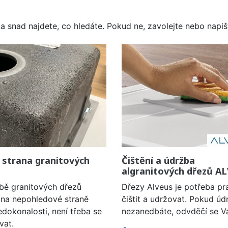
a snad najdete, co hledáte. Pokud ne, zavolejte nebo napišt
 strana granitových
Čištění a údržba
algranitových dřezů A
obě granitových dřezů
Dřezy Alveus je potřeba pr
í na nepohledové straně
čištit a udržovat. Pokud úd
edokonalosti, není třeba se
nezanedbáte, odvděčí se V
vat.