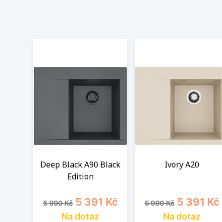
Deep Black A90 Black
Ivory A20
Edition
Běžná cena
Cena
Běžná cena
Cena
5 391 Kč
5 391 Kč
5 990 Kč
5 990 Kč
Na dotaz
Na dotaz