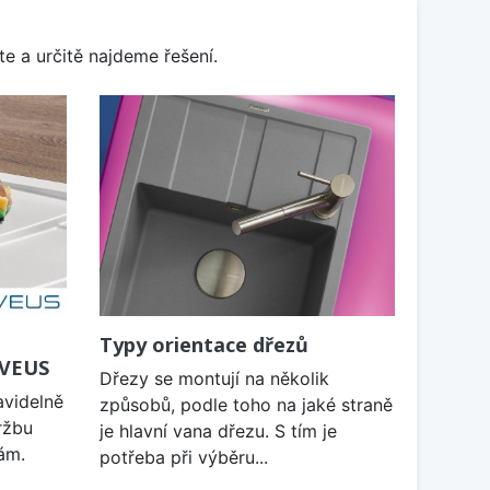
e a určitě najdeme řešení.
Typy orientace dřezů
LVEUS
Dřezy se montují na několik
avidelně
způsobů, podle toho na jaké straně
ržbu
je hlavní vana dřezu. S tím je
ám.
potřeba při výběru...