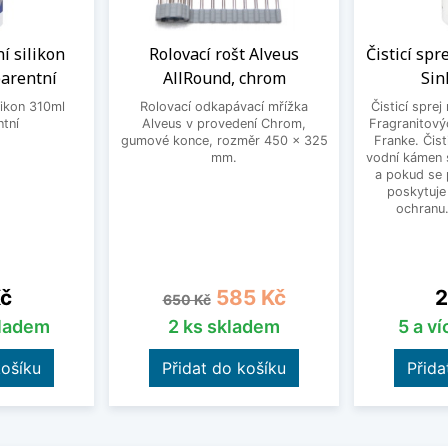
í silikon
Rolovací rošt Alveus
Čisticí spr
arentní
AllRound, chrom
Sin
likon 310ml
Rolovací odkapávací mřížka
Čisticí sprej
ntní
Alveus v provedení Chrom,
Fragranitový
gumové konce, rozměr 450 x 325
Franke. Čist
mm.
vodní kámen s
a pokud se 
poskytuje
ochranu
Běžná cena
Cena
C
Kč
585 Kč
2
650 Kč
kladem
2 ks skladem
5 a v
košíku
Přidat do košíku
Přida