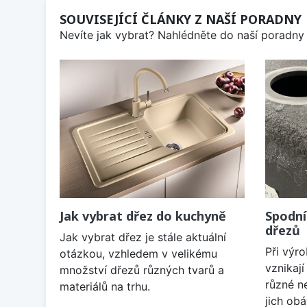
SOUVISEJÍCÍ ČLÁNKY Z NAŠÍ PORADNY
Nevíte jak vybrat? Nahlédněte do naší poradny 
Jak vybrat dřez do kuchyně
Spodní
dřezů
Jak vybrat dřez je stále aktuální
Při výr
otázkou, vzhledem v velikému
vznikaj
množství dřezů různých tvarů a
různé n
materiálů na trhu.
jich obá