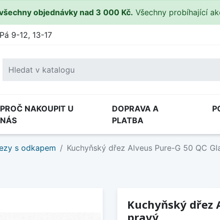
všechny objednávky nad 3 000 Kč.
Všechny probíhající a
Pá 9-12, 13-17
PROČ NAKOUPIT U
DOPRAVA A
P
NÁS
PLATBA
ezy s odkapem
Kuchyňský dřez Alveus Pure-G 50 QC Gla
Kuchyňský dřez A
pravý