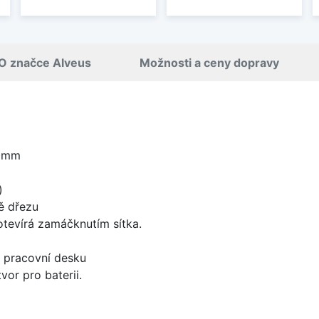
O značce Alveus
Možnosti a ceny dopravy
8 mm
)
ě dřezu
 otevírá zamáčknutím sítka.
d pracovní desku
vor pro baterii.