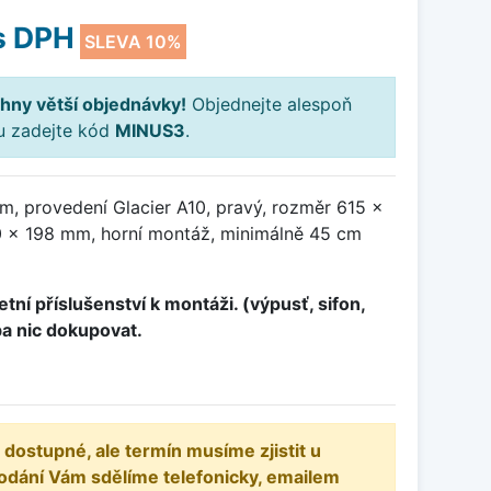
s DPH
SLEVA 10%
hny větší objednávky!
Objednejte alespoň
ku zadejte kód
MINUS3
.
m, provedení Glacier A10, pravý, rozměr 615 x
 x 198 mm, horní montáž, minimálně 45 cm
tní příslušenství k montáži. (výpusť, sifon,
ba nic dokupovat.
 dostupné, ale termín musíme zjistit u
odání Vám sdělíme telefonicky, emailem