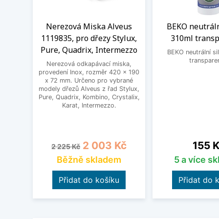
Nerezová Miska Alveus
BEKO neutráln
1119835, pro dřezy Stylux,
310ml transp
Pure, Quadrix, Intermezzo
BEKO neutrální si
transpare
Nerezová odkapávací miska,
provedení Inox, rozměr 420 x 190
x 72 mm. Určeno pro vybrané
modely dřezů Alveus z řad Stylux,
Pure, Quadrix, Kombino, Crystalix,
Karat, Intermezzo.
Běžná cena
Cena
Cena
2 003 Kč
155 
2 225 Kč
Běžně skladem
5 a více s
Přidat do košíku
Přidat do 