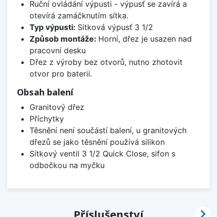
Ruční ovládání výpusti - výpusť se zavírá a
otevírá zamáčknutím sítka.
Typ výpusti:
Sítková výpusť 3 1/2
Způsob montáže:
Horní, dřez je usazen nad
pracovní desku
Dřez z výroby bez otvorů, nutno zhotovit
otvor pro baterii.
Obsah balení
Granitový dřez
Příchytky
Těsnění není součástí balení, u granitových
dřezů se jako těsnění používá silikon
Sítkový ventil 3 1/2 Quick Close, sifon s
odbočkou na myčku

Příslušenství