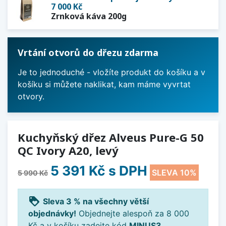
7 000 Kč
Zrnková káva 200g
Vrtání otvorů do dřezu zdarma
Je to jednoduché - vložíte produkt do košíku a v
košíku si můžete naklikat, kam máme vyvrtat
otvory.
Kuchyňský dřez Alveus Pure-G 50
QC Ivory A20, levý
5 391 Kč
s DPH
SLEVA 10%
5 990 Kč
loyalty
Sleva 3 % na všechny větší
objednávky!
Objednejte alespoň za 8 000
Kč a v košíku zadejte kód
MINUS3
.