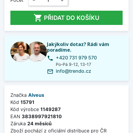
Počet
−
+

PŘIDAT DO KOŠÍKU
Jakýkoliv dotaz? Rádi vám
poradíme.
+420 731 979 570
phone
Po-Pá 9-12, 13-17
info@trendo.cz
mail_outline
Značka
Alveus
Kód
15791
Kód výrobce
1149287
EAN
3838997921810
Záruka
24 měsíců
Zboží pochází z oficiální distribuce pro ČR