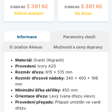
Běžná cena
Cena
Běžná cena
Cena
5 391 Kč
5 391 Kč
5 990 Kč
5 990 Kč
Běžně skladem
Na dotaz
Informace
Parametry zboží
O značce Alveus
Možnosti a ceny dopravy
Materiál:
Granit (Algranit)
Provedení:
Ivory A20
Rozměr dřezu:
615 x 515 mm
Rozměr dřezové nádoby:
340 x 400 x 198
mm
Minimální šířka skříňky:
450 mm
Orientace dřezu:
Levý (vana dřezu vlevo)
Provedení přepadu:
Přepad umístěn ve vaně
dřezu