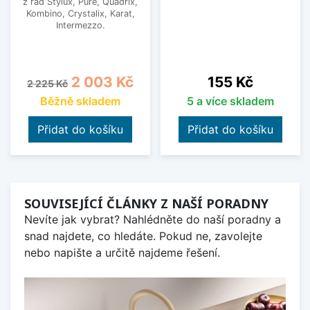
z řad Stylux, Pure, Quadrix,
Kombino, Crystalix, Karat,
Intermezzo.
Běžná cena
Cena
Cena
2 003 Kč
155 Kč
2 225 Kč
Běžně skladem
5 a více skladem
Přidat do košíku
Přidat do košíku
SOUVISEJÍCÍ ČLÁNKY Z NAŠÍ PORADNY
Nevíte jak vybrat? Nahlédněte do naší poradny a
snad najdete, co hledáte. Pokud ne, zavolejte
nebo napište a určitě najdeme řešení.