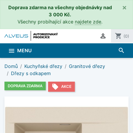
×
Doprava zdarma na všechny objednávky nad
3 000 Kč.
Všechny probíhající akce
najdete zde
.

shopping_cart
(0)
search

MENU
Domů
Kuchyňské dřezy
Granitové dřezy
Dřezy s odkapem
local_offer
DOPRAVA ZDARMA
AKCE