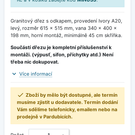
Granitový dřez s odkapem, provedení Ivory A20,
levý, rozměr 615 x 515 mm, vana 340 x 400 x
198 mm, horní montáž, minimálně 45 cm skříňka.
Součástí dřezu je kompletní příslušenství k
montáži. (výpusť, sifon, příchytky atd.) Není
třeba nic dokupovat.
expand_more
Více informací

Zboží by mělo být dostupné, ale termín
musíme zjistit u dodavatele. Termín dodání
Vám sdělíme telefonicky, emailem nebo na
prodejně v Pardubicích.