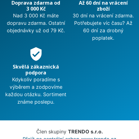
Doprava zdarma od
Až 60 dní na vrácení
3 000 Kč
zboží
Nad 3 000 Kč máte
30 dní na vrácení zdarma.
dopravu zdarma. Ostatní
Potřebujete víc času? Až
objednávky už od 79 Kč.
60 dní za drobný
poplatek.
verified_user
Skvělá zákaznická
podpora
Kdykoliv poradíme s
výběrem a zodpovíme
každou otázku. Sortiment
známe poslepu.
Člen skupiny
TRENDO s.r.o.