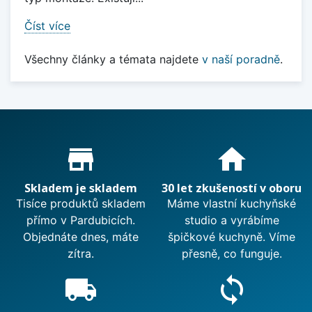
Číst více
Všechny články a témata najdete
v naší poradně
.
Proč nakupovat u nás?
store_mall_directory
home
Skladem je skladem
30 let zkušeností v oboru
Tisíce produktů skladem
Máme vlastní kuchyňské
přímo v Pardubicích.
studio a vyrábíme
Objednáte dnes, máte
špičkové kuchyně. Víme
zítra.
přesně, co funguje.
local_shipping
sync