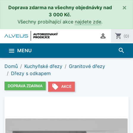
×
Doprava zdarma na všechny objednávky nad
3 000 Kč.
Všechny probíhající akce
najdete zde
.

shopping_cart
(0)
search

MENU
Domů
Kuchyňské dřezy
Granitové dřezy
Dřezy s odkapem
local_offer
DOPRAVA ZDARMA
AKCE