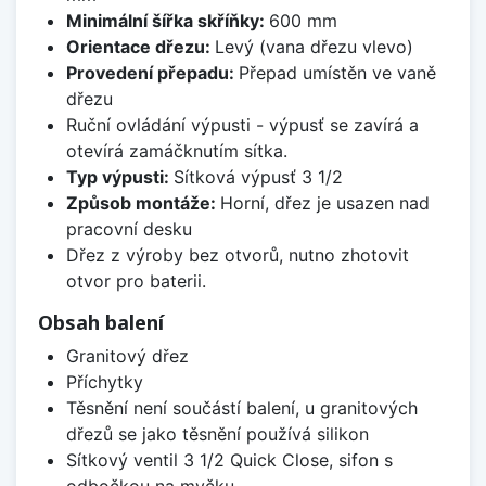
Minimální šířka skříňky:
600 mm
Orientace dřezu:
Levý (vana dřezu vlevo)
Provedení přepadu:
Přepad umístěn ve vaně
dřezu
Ruční ovládání výpusti - výpusť se zavírá a
otevírá zamáčknutím sítka.
Typ výpusti:
Sítková výpusť 3 1/2
Způsob montáže:
Horní, dřez je usazen nad
pracovní desku
Dřez z výroby bez otvorů, nutno zhotovit
otvor pro baterii.
Obsah balení
Granitový dřez
Příchytky
Těsnění není součástí balení, u granitových
dřezů se jako těsnění používá silikon
Sítkový ventil 3 1/2 Quick Close, sifon s
odbočkou na myčku