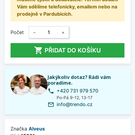
Vám sdělíme telefonicky, emailem nebo na
prodejně v Pardubicích.
Počet
−
+

PŘIDAT DO KOŠÍKU
Jakýkoliv dotaz? Rádi vám
poradíme.
+420 731 979 570
phone
Po-Pá 9-12, 13-17
info@trendo.cz
mail_outline
Značka
Alveus