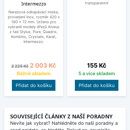
Intermezzo
transparentní
Nerezová odkapávací miska,
provedení Inox, rozměr 420 x
190 x 72 mm. Určeno pro
vybrané modely dřezů Alveus
z řad Stylux, Pure, Quadrix,
Kombino, Crystalix, Karat,
Intermezzo.
Běžná cena
Cena
Cena
2 003 Kč
155 Kč
2 225 Kč
Běžně skladem
5 a více skladem
Přidat do košíku
Přidat do košíku
SOUVISEJÍCÍ ČLÁNKY Z NAŠÍ PORADNY
Nevíte jak vybrat? Nahlédněte do naší poradny a
snad najdete, co hledáte. Pokud ne, zavolejte