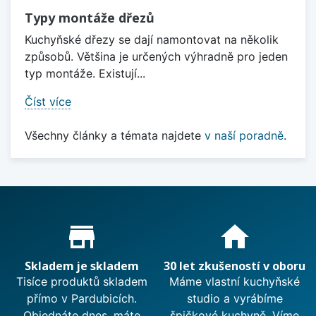
Typy montáže dřezů
Kuchyňské dřezy se dají namontovat na několik
způsobů. Většina je určených výhradně pro jeden
typ montáže. Existují...
Číst více
Všechny články a témata najdete
v naší poradně
.
Proč nakupovat u nás?
store_mall_directory
home
Skladem je skladem
30 let zkušeností v oboru
Tisíce produktů skladem
Máme vlastní kuchyňské
přímo v Pardubicích.
studio a vyrábíme
Objednáte dnes, máte
špičkové kuchyně. Víme