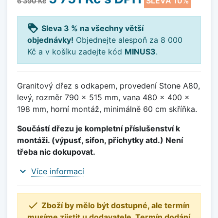
SLEVA 10%
6 390 Kč
loyalty
Sleva 3 % na všechny větší
objednávky!
Objednejte alespoň za 8 000
Kč a v košíku zadejte kód
MINUS3
.
Granitový dřez s odkapem, provedení Stone A80,
levý, rozměr 790 x 515 mm, vana 480 x 400 x
198 mm, horní montáž, minimálně 60 cm skříňka.
Součástí dřezu je kompletní příslušenství k
montáži. (výpusť, sifon, příchytky atd.) Není
třeba nic dokupovat.
expand_more
Více informací

Zboží by mělo být dostupné, ale termín
musíme zjistit u dodavatele. Termín dodání