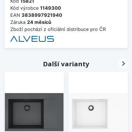
Kód
15821
Kód výrobce
1149300
EAN
3838997921940
Záruka
24 měsíců
Zboží pochází z oficiální distribuce pro ČR

Další varianty