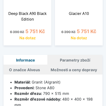
Deep Black A90 Black
Glacier A10
Edition
Běžná cena
Cena
Běžná cena
Cena
5 751 Kč
5 751 Kč
6 390 Kč
6 390 Kč
Na dotaz
Na dotaz
Informace
Parametry zboží
O značce Alveus
Možnosti a ceny dopravy
Materiál:
Granit (Algranit)
Provedení:
Stone A80
Rozměr dřezu:
790 x 515 mm
Rozměr dřezové nádoby:
480 x 400 x 198
mm