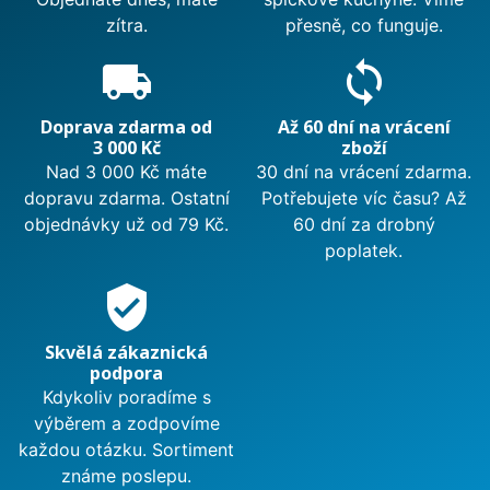
zítra.
přesně, co funguje.
local_shipping
sync
Doprava zdarma od
Až 60 dní na vrácení
3 000 Kč
zboží
Nad 3 000 Kč máte
30 dní na vrácení zdarma.
dopravu zdarma. Ostatní
Potřebujete víc času? Až
objednávky už od 79 Kč.
60 dní za drobný
poplatek.
verified_user
Skvělá zákaznická
podpora
Kdykoliv poradíme s
výběrem a zodpovíme
každou otázku. Sortiment
známe poslepu.