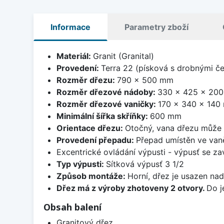
Informace
Parametry zboží
Materiál:
Granit (Granital)
Provedení:
Terra 22 (písková s drobnými č
Rozměr dřezu:
790 x 500 mm
Rozměr dřezové nádoby:
330 x 425 x 20
Rozměr dřezové vaničky:
170 x 340 x 140
Minimální šířka skříňky:
600 mm
Orientace dřezu:
Otočný, vana dřezu může 
Provedení přepadu:
Přepad umístěn ve van
Excentrické ovládání výpusti - výpusť se zav
Typ výpusti:
Sítková výpusť 3 1/2
Způsob montáže:
Horní, dřez je usazen na
Dřez má z výroby zhotoveny 2 otvory.
Do j
Obsah balení
Granitový dřez