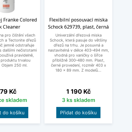
ej Franke Colored
Flexibilní posouvací miska
K
k Cleaner
Schock 629739, plast, černá
1152
vlá
 na pro čištění všech
Univerzální dřezová miska
ch a Tectonite dřezů
Schock, která pasuje do většiny
Kom
ič jemně odstraňuje
dřezů na trhu. Je posuvná a
vybr
 dalšími nečistotami
nastavitelná v délce 403–494 mm,
rozmě
používá pravidelně,
vhodná pro vaničky o šířce
pro
 produktu trvalou
přibližně 300–480 mm. Plast,
Vy
. Objem 250 ml.
černé provedení, rozměr 403 x
karton
180 x 89 mm. Z modelů...
přír
ena
Cena
79 Kč
1 190 Kč
íce skladem
3 ks skladem
t do košíku
Přidat do košíku