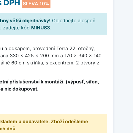
s DPH
SLEVA 10%
hny větší objednávky!
Objednejte alespoň
ku zadejte kód
MINUS3
.
ou a odkapem, provedení Terra 22, otočný,
ana 330 x 425 x 200 mm a 170 x 340 x 140
álně 60 cm skříňka, s excentrem, 2 otvory z
tní příslušenství k montáži. (výpusť, sifon,
ba nic dokupovat.
 skladem u dodavatele. Zboží odešleme
ch dnů.