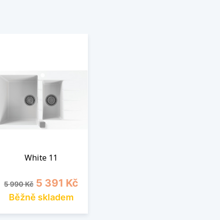
White 11
Běžná cena
Cena
5 391 Kč
5 990 Kč
Běžně skladem