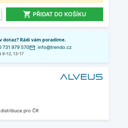

PŘIDAT DO KOŠÍKU
iv dotaz? Rádi vám poradíme.
 731 979 570
info@trendo.cz
mail_outline
 9-12, 13-17
 distribuce pro ČR