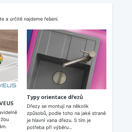
e a určitě najdeme řešení.
Typy orientace dřezů
LVEUS
Dřezy se montují na několik
avidelně
způsobů, podle toho na jaké straně
ržbu
je hlavní vana dřezu. S tím je
ám.
potřeba při výběru...