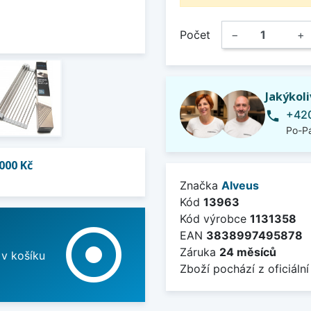
Počet
−
+
Jakýkol
+420
phone
Po-Pá
000 Kč
Značka
Alveus
Kód
13963
Kód výrobce
1131358
adjust
EAN
3838997495878
Záruka
24 měsíců
 v košíku
Zboží pochází z oficiální