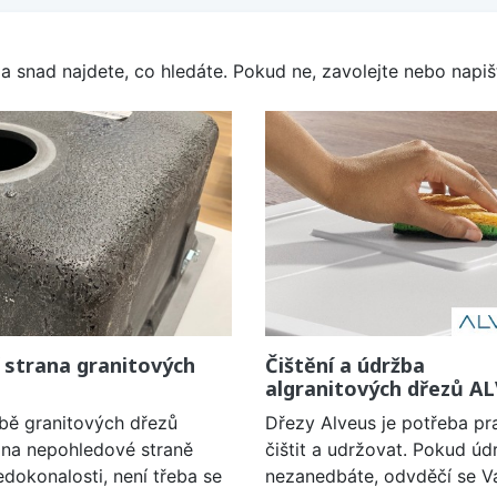
a snad najdete, co hledáte. Pokud ne, zavolejte nebo napišt
 strana granitových
Čištění a údržba
algranitových dřezů A
obě granitových dřezů
Dřezy Alveus je potřeba pr
í na nepohledové straně
čištit a udržovat. Pokud úd
edokonalosti, není třeba se
nezanedbáte, odvděčí se V