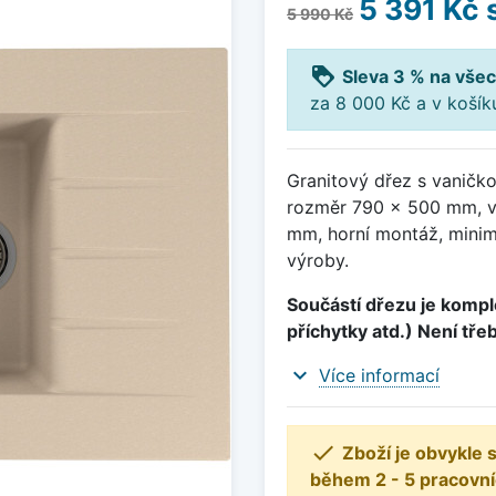
5 391 Kč
5 990 Kč
loyalty
Sleva 3 % na všec
za 8 000 Kč a v koší
Granitový dřez s vaničk
rozměr 790 x 500 mm, v
mm, horní montáž, minim
výroby.
Součástí dřezu je komple
příchytky atd.) Není tře
expand_more
Více informací

Zboží je obvykle
během 2 - 5 pracovní