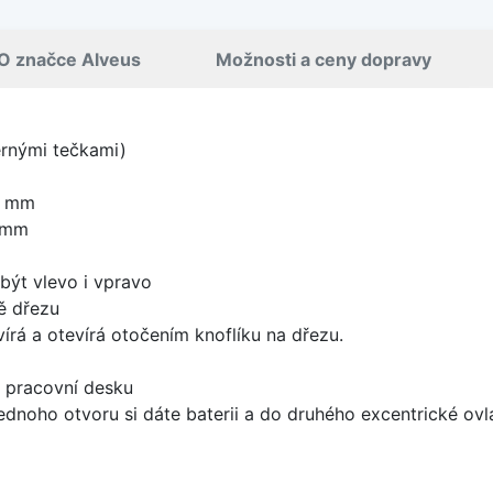
O značce Alveus
Možnosti a ceny dopravy
ernými tečkami)
0 mm
 mm
být vlevo i vpravo
ě dřezu
írá a otevírá otočením knoflíku na dřezu.
d pracovní desku
ednoho otvoru si dáte baterii a do druhého excentrické ovl