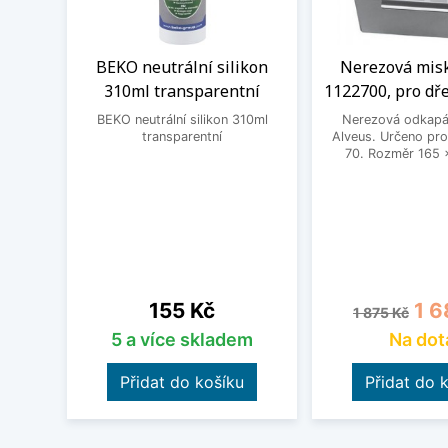
BEKO neutrální silikon
Nerezová misk
310ml transparentní
1122700, pro dře
BEKO neutrální silikon 310ml
Nerezová odkapá
transparentní
Alveus. Určeno pro
70. Rozměr 165 
Cena
Běžná cena
Cen
155 Kč
1 6
1 875 Kč
5 a více skladem
Na dot
Přidat do košíku
Přidat do 