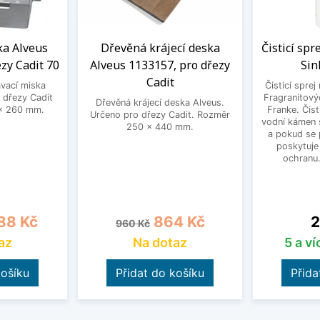
a Alveus
Dřevěná krájecí deska
Čisticí spr
zy Cadit 70
Alveus 1133157, pro dřezy
Sin
Cadit
vací miska
Čisticí sprej
 dřezy Cadit
Fragranitový
Dřevěná krájecí deska Alveus.
x 260 mm.
Franke. Čist
Určeno pro dřezy Cadit. Rozměr
vodní kámen s
250 x 440 mm.
a pokud se 
poskytuje
ochranu
a
Běžná cena
Cena
C
88 Kč
864 Kč
2
960 Kč
az
Na dotaz
5 a v
košíku
Přidat do košíku
Přida