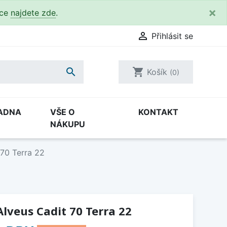
×
kce
najdete zde
.

Přihlásit se

shopping_cart
Košík
(0)
ADNA
VŠE O
KONTAKT
NÁKUPU
70 Terra 22
lveus Cadit 70 Terra 22