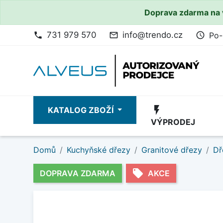
Doprava zdarma na 
731 979 570
info@trendo.cz
Po-
phone
mail_outline
access_time
flash_on
KATALOG ZBOŽÍ
VÝPRODEJ
Domů
Kuchyňské dřezy
Granitové dřezy
Dř
local_offer
DOPRAVA ZDARMA
AKCE