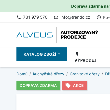
Doprava zdarma na 
731 979 570
info@trendo.cz
Po-
phone
mail_outline
access_time
flash_on
KATALOG ZBOŽÍ
VÝPRODEJ
Domů
Kuchyňské dřezy
Granitové dřezy
Dř
local_offer
DOPRAVA ZDARMA
AKCE