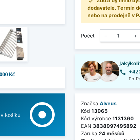

Zboží by mělo být
dodavatele. Termín d
nebo na prodejně v P
Počet
−
+
Jakýkol
+420
phone
000 Kč
Po-Pá
adjust
Značka
Alveus
Kód
13965
 v košíku
Kód výrobce
1131360
EAN
3838997495892
Záruka
24 měsíců