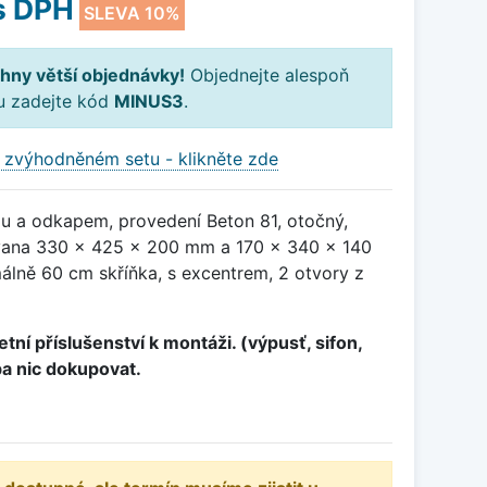
s DPH
SLEVA 10%
hny větší objednávky!
Objednejte alespoň
ku zadejte kód
MINUS3
.
 zvýhodněném setu - klikněte zde
ou a odkapem, provedení Beton 81, otočný,
ana 330 x 425 x 200 mm a 170 x 340 x 140
álně 60 cm skříňka, s excentrem, 2 otvory z
tní příslušenství k montáži. (výpusť, sifon,
ba nic dokupovat.