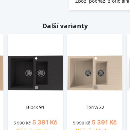
Zboží pochází z oficiální
Další varianty
Black 91
Terra 22
Běžná cena
Cena
Běžná cena
Cena
5 391 Kč
5 391 Kč
5 990 Kč
5 990 Kč