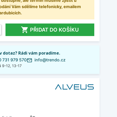
 dostupné, ale termín musíme zjistit u
odání Vám sdělíme telefonicky, emailem
ardubicích.

PŘIDAT DO KOŠÍKU
iv dotaz? Rádi vám poradíme.
 731 979 570
info@trendo.cz
mail_outline
 9-12, 13-17