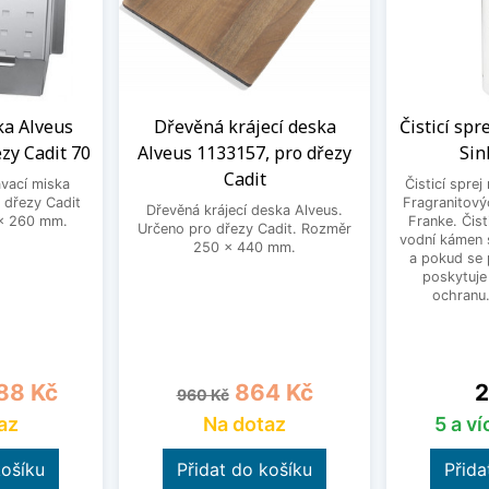
a Alveus
Dřevěná krájecí deska
Čisticí spr
zy Cadit 70
Alveus 1133157, pro dřezy
Sin
Cadit
vací miska
Čisticí sprej
 dřezy Cadit
Fragranitový
Dřevěná krájecí deska Alveus.
x 260 mm.
Franke. Čist
Určeno pro dřezy Cadit. Rozměr
vodní kámen s
250 x 440 mm.
a pokud se 
poskytuje
ochranu
a
Běžná cena
Cena
C
88 Kč
864 Kč
2
960 Kč
az
Na dotaz
5 a v
košíku
Přidat do košíku
Přida