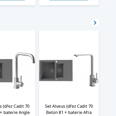

s (dřez Cadit 70
Set Alveus (dřez Cadit 70
Set
+ baterie Angle
Beton 81 + baterie Afra
Bet