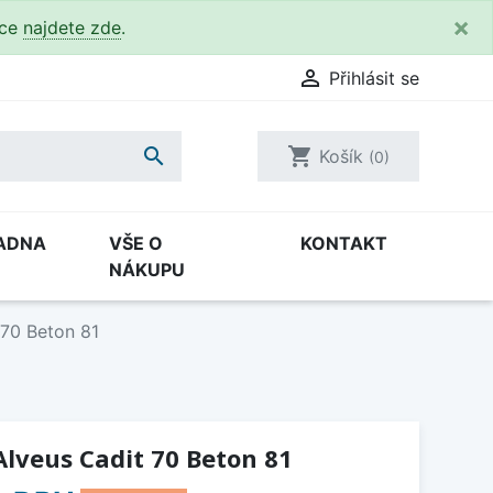
×
kce
najdete zde
.

Přihlásit se

shopping_cart
Košík
(0)
ADNA
VŠE O
KONTAKT
NÁKUPU
 70 Beton 81
lveus Cadit 70 Beton 81