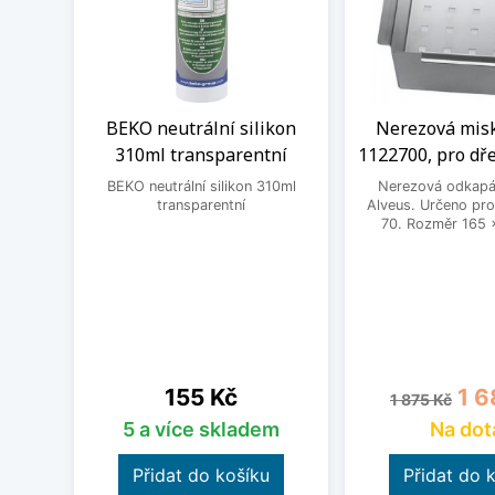
BEKO neutrální silikon
Nerezová misk
310ml transparentní
1122700, pro dře
BEKO neutrální silikon 310ml
Nerezová odkapá
transparentní
Alveus. Určeno pro
70. Rozměr 165 
Cena
Běžná cena
Cen
155 Kč
1 6
1 875 Kč
5 a více skladem
Na dot
Přidat do košíku
Přidat do 