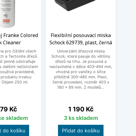
ej Franke Colored
Flexibilní posouvací miska
K
k Cleaner
Schock 629739, plast, černá
1152
vlá
 na pro čištění všech
Univerzální dřezová miska
ch a Tectonite dřezů
Schock, která pasuje do většiny
Kom
ič jemně odstraňuje
dřezů na trhu. Je posuvná a
vybr
 dalšími nečistotami
nastavitelná v délce 403–494 mm,
rozmě
používá pravidelně,
vhodná pro vaničky o šířce
pro
 produktu trvalou
přibližně 300–480 mm. Plast,
Vy
. Objem 250 ml.
černé provedení, rozměr 403 x
karton
180 x 89 mm. Z modelů...
přír
ena
Cena
79 Kč
1 190 Kč
íce skladem
3 ks skladem
t do košíku
Přidat do košíku