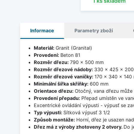
1 ks skladem
Informace
Parametry zboží
Materiál:
Granit (Granital)
Provedení:
Beton 81
Rozměr dřezu:
790 x 500 mm
Rozměr dřezové nádoby:
330 x 425 x 20
Rozměr dřezové vaničky:
170 x 340 x 140
Minimální šířka skříňky:
600 mm
Orientace dřezu:
Otočný, vana dřezu může 
Provedení přepadu:
Přepad umístěn ve van
Excentrické ovládání výpusti - výpusť se zav
Typ výpusti:
Sítková výpusť 3 1/2
Způsob montáže:
Horní, dřez je usazen na
Dřez má z výroby zhotoveny 2 otvory.
Do j