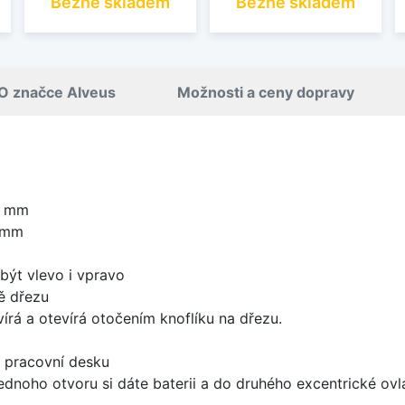
Běžně skladem
Běžně skladem
O značce Alveus
Možnosti a ceny dopravy
0 mm
 mm
být vlevo i vpravo
ě dřezu
írá a otevírá otočením knoflíku na dřezu.
d pracovní desku
ednoho otvoru si dáte baterii a do druhého excentrické ovl