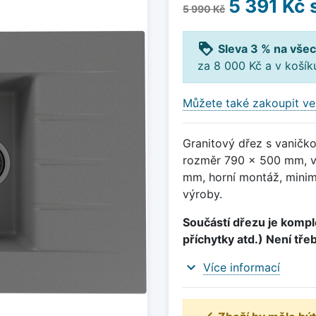
5 391 Kč
5 990 Kč
loyalty
Sleva 3 % na všec
za 8 000 Kč a v koší
Můžete také zakoupit ve
Granitový dřez s vaničk
rozměr 790 x 500 mm, v
mm, horní montáž, minim
výroby.
Součástí dřezu je komple
příchytky atd.) Není tře
expand_more
Více informací