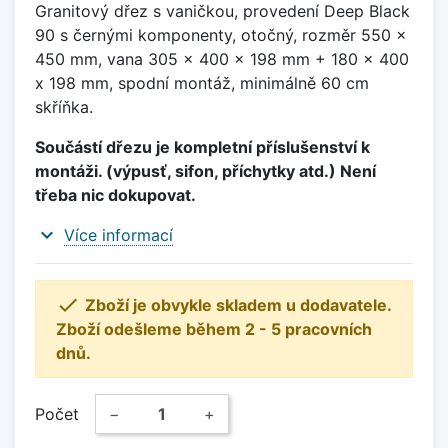
Granitový dřez s vaničkou, provedení Deep Black
90 s černými komponenty, otočný, rozměr 550 x
450 mm, vana 305 x 400 x 198 mm + 180 x 400
x 198 mm, spodní montáž, minimálně 60 cm
skříňka.
Součástí dřezu je kompletní příslušenství k
montáži. (výpusť, sifon, příchytky atd.) Není
třeba nic dokupovat.
expand_more
Více informací

Zboží je obvykle skladem u dodavatele.
Zboží odešleme během 2 - 5 pracovních
dnů.
Počet
−
+