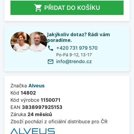

PŘIDAT DO KOŠÍKU
Jakýkoliv dotaz? Rádi vám
poradíme.
+420 731 979 570
phone
Po-Pá 9-12, 13-17
info@trendo.cz
mail_outline
Značka
Alveus
Kód
14802
Kód výrobce
1150071
EAN
3838997925153
Záruka
24 měsíců
Zboží pochází z oficiální distribuce pro ČR