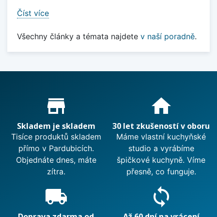
Číst více
Všechny články a témata najdete
v naší poradně
.
Proč nakupovat u nás?
store_mall_directory
home
Skladem je skladem
30 let zkušeností v oboru
Tisíce produktů skladem
Máme vlastní kuchyňské
přímo v Pardubicích.
studio a vyrábíme
Objednáte dnes, máte
špičkové kuchyně. Víme
zítra.
přesně, co funguje.
local_shipping
sync
Doprava zdarma od
Až 60 dní na vrácení