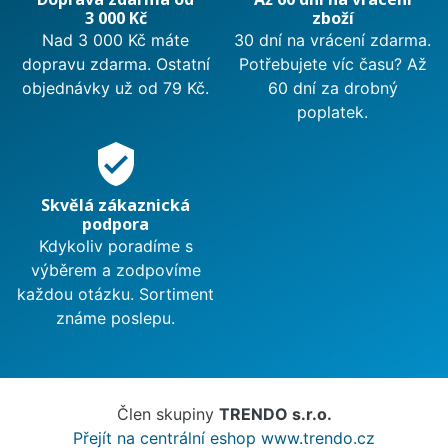
3 000 Kč
zboží
Nad 3 000 Kč máte
30 dní na vrácení zdarma.
dopravu zdarma. Ostatní
Potřebujete víc času? Až
objednávky už od 79 Kč.
60 dní za drobný
poplatek.
verified_user
Skvělá zákaznická
podpora
Kdykoliv poradíme s
výběrem a zodpovíme
každou otázku. Sortiment
známe poslepu.
Člen skupiny
TRENDO s.r.o.
Přejít na centrální eshop www.trendo.cz