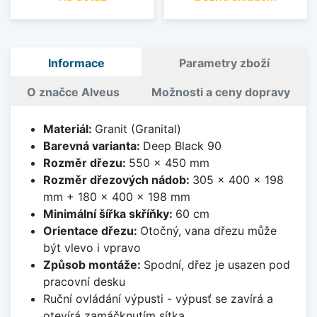
Informace
Parametry zboží
O značce Alveus
Možnosti a ceny dopravy
Materiál:
Granit (Granital)
Barevná varianta:
Deep Black 90
Rozměr dřezu:
550 x 450 mm
Rozměr dřezových nádob:
305 x 400 x 198
mm + 180 x 400 x 198 mm
Minimální šířka skříňky:
60 cm
Orientace dřezu:
Otočný, vana dřezu může
být vlevo i vpravo
Způsob montáže:
Spodní, dřez je usazen pod
pracovní desku
Ruční ovládání výpusti - výpusť se zavírá a
otevírá zamáčknutím sítka.