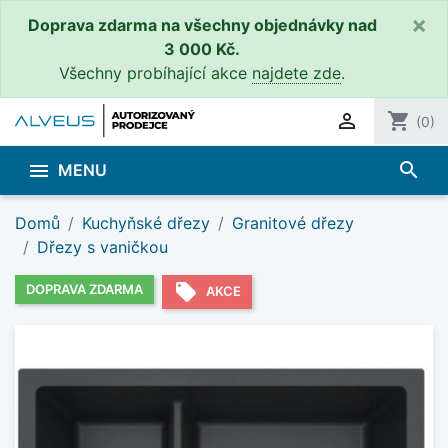
×
Doprava zdarma na všechny objednávky nad
3 000 Kč.
Všechny probíhající akce
najdete zde
.

shopping_cart
(0)
search

MENU
Domů
Kuchyňské dřezy
Granitové dřezy
Dřezy s vaničkou
local_offer
DOPRAVA ZDARMA
AKCE