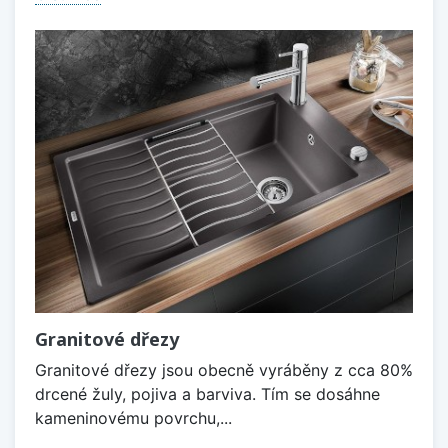
Granitové dřezy
Granitové dřezy jsou obecně vyráběny z cca 80%
drcené žuly, pojiva a barviva. Tím se dosáhne
kameninovému povrchu,...