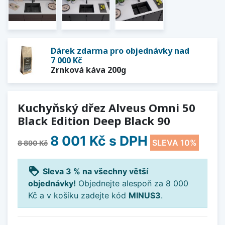
Dárek zdarma pro objednávky nad
7 000 Kč
Zrnková káva 200g
Kuchyňský dřez Alveus Omni 50
Black Edition Deep Black 90
8 001 Kč
s DPH
SLEVA 10%
8 890 Kč
loyalty
Sleva 3 % na všechny větší
objednávky!
Objednejte alespoň za 8 000
Kč a v košíku zadejte kód
MINUS3
.