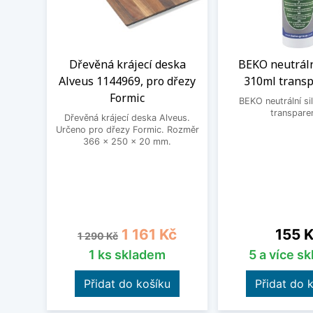
Dřevěná krájecí deska
BEKO neutráln
Alveus 1144969, pro dřezy
310ml transp
Formic
BEKO neutrální si
transpare
Dřevěná krájecí deska Alveus.
Určeno pro dřezy Formic. Rozměr
366 x 250 x 20 mm.
Běžná cena
Cena
Cena
1 161 Kč
155 
1 290 Kč
1 ks skladem
5 a více s
Přidat do košíku
Přidat do 