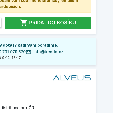
odání Vám sdělíme telefonicky, emailem
ardubicích.

PŘIDAT DO KOŠÍKU
iv dotaz? Rádi vám poradíme.
 731 979 570
info@trendo.cz
mail_outline
 9-12, 13-17
 distribuce pro ČR