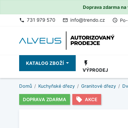
Doprava zdarma na 
731 979 570
info@trendo.cz
Po-
phone
mail_outline
access_time
flash_on
KATALOG ZBOŽÍ
VÝPRODEJ
Domů
Kuchyňské dřezy
Granitové dřezy
Dv
local_offer
DOPRAVA ZDARMA
AKCE