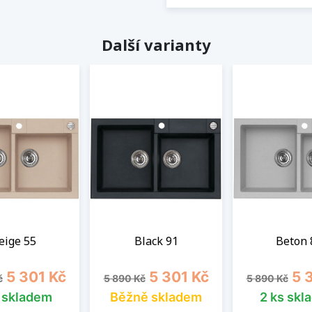
Další varianty
eige 55
Black 91
Beton 
cena
Cena
Běžná cena
Cena
Běžná cena
Cen
5 301 Kč
5 301 Kč
5 
č
5 890 Kč
5 890 Kč
s skladem
Běžně skladem
2 ks skl