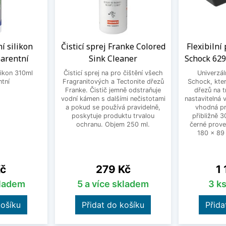
í silikon
Čisticí sprej Franke Colored
Flexibilní
arentní
Sink Cleaner
Schock 629
likon 310ml
Čisticí sprej na pro čištění všech
Univerzál
ntní
Fragranitových a Tectonite dřezů
Schock, kter
Franke. Čistič jemně odstraňuje
dřezů na t
vodní kámen s dalšími nečistotami
nastavitelná
a pokud se používá pravidelně,
vhodná pr
poskytuje produktu trvalou
přibližně 
ochranu. Objem 250 ml.
černé prove
180 x 89
Cena
Ce
Kč
279 Kč
1
kladem
5 a více skladem
3 k
košíku
Přidat do košíku
Přida