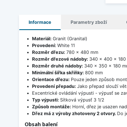
Informace
Parametry zboží
Materiál:
Granit (Granital)
Provedení:
White 11
Rozměr dřezu:
780 x 480 mm
Rozměr dřezové nádoby:
340 x 400 x 18
Rozměr druhé nádoby:
340 x 350 x 180 
Minimální šířka skříňky:
800 mm
Orientace dřezu:
Pouze jeden způsob mon
Provedení přepadu:
Jako přepad slouží větš
Excentrické ovládání výpusti - výpusť se zav
Typ výpusti:
Sítková výpusť 3 1/2
Způsob montáže:
Horní, dřez je usazen na
Dřez má z výroby zhotoveny 2 otvory.
Do j
Obsah balení