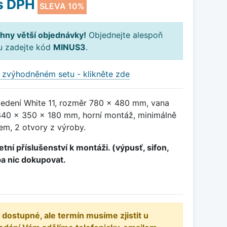
s DPH
SLEVA 10%
hny větší objednávky!
Objednejte alespoň
ku zadejte kód
MINUS3
.
 zvýhodněném setu - klikněte zde
vedení White 11, rozměr 780 x 480 mm, vana
40 x 350 x 180 mm, horní montáž, minimálně
em, 2 otvory z výroby.
tní příslušenství k montáži. (výpusť, sifon,
ba nic dokupovat.
 dostupné, ale termín musíme zjistit u