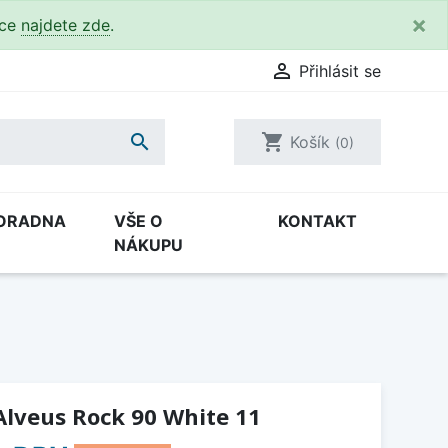
×
kce
najdete zde
.

Přihlásit se

shopping_cart
Košík
(0)
ORADNA
VŠE O
KONTAKT
NÁKUPU
Alveus Rock 90 White 11