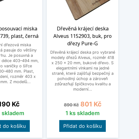
 posouvací miska
Dřevěná krájecí deska
K
739, plast, černá
Alveus 1152903, buk, pro
1152
dřezy Pure-G
vlá
ní dřezová miska
á pasuje do většiny
Dřevěná krájecí deska pro vybrané
Kom
rhu. Je posuvná a
modely dřezů Alveus, rozměr 418
vybr
 v délce 403–494 mm,
x 250 x 20 mm, bukové dřevo. S
rozmě
o vaničky o šířce
elegantními vlnkami na jedné
pro
300–480 mm. Plast,
straně, které zajišťují bezpečný a
Vy
dení, rozměr 403 x
pohodlný úchop a zároveň
karton
 mm. Z modelů...
zdůrazňují špičkovou kvalitu a
přír
moderní...
na
Běžná cena
Cena
 190 Kč
801 Kč
890 Kč
s skladem
1 ks skladem
t do košíku
Přidat do košíku