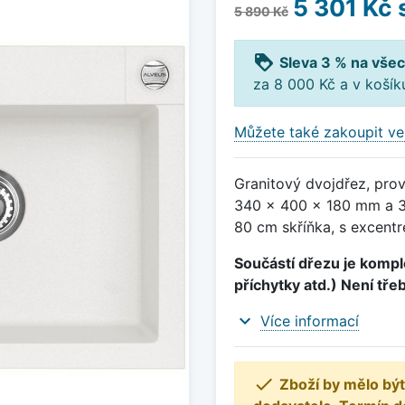
5 301 Kč
5 890 Kč
loyalty
Sleva 3 % na všec
za 8 000 Kč a v koší
Můžete také zakoupit ve
Granitový dvojdřez, pro
340 x 400 x 180 mm a 3
80 cm skříňka, s excentr
Součástí dřezu je komple
příchytky atd.) Není tře
expand_more
Více informací

Zboží by mělo být