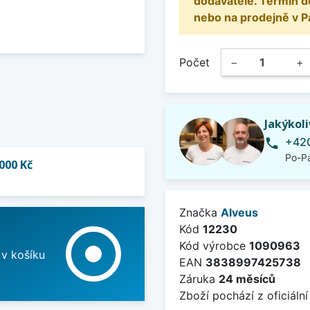
dodavatele. Termín d
nebo na prodejně v P
Počet
−
+
Jakýkol
+420
phone
Po-Pá
000 Kč
Značka
Alveus
adjust
Kód
12230
Kód výrobce
1090963
 v košíku
EAN
3838997425738
Záruka
24 měsíců
Zboží pochází z oficiální