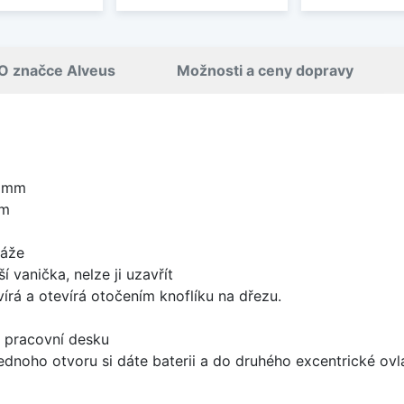
O značce Alveus
Možnosti a ceny dopravy
0 mm
mm
táže
í vanička, nelze ji uzavřít
írá a otevírá otočením knoflíku na dřezu.
d pracovní desku
ednoho otvoru si dáte baterii a do druhého excentrické ovl