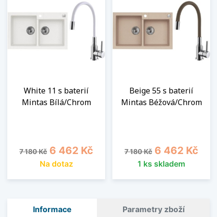
White 11 s baterií
Beige 55 s baterií
Mintas Bílá/Chrom
Mintas Béžová/Chrom
Běžná cena
Cena
Běžná cena
Cena
6 462 Kč
6 462 Kč
7 180 Kč
7 180 Kč
Na dotaz
1 ks skladem
Informace
Parametry zboží