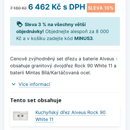
6 462 Kč
s DPH
SLEVA 10%
7 180 Kč
loyalty
Sleva 3 % na všechny větší
objednávky!
Objednejte alespoň za 8 000
Kč a v košíku zadejte kód
MINUS3
.
Cenově zvýhodněný set dřezu a baterie Alveus -
obsahuje granitový dvojdřez Rock 90 White 11 a
baterii Mintas Bílá/Kartáčovaná ocel.
expand_more
Více informací
Tento set obsahuje
Kuchyňský dřez Alveus Rock 90
White 11