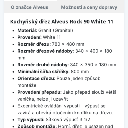
O značce Alveus
Možnosti a ceny dopravy
Kuchyňský dřez Alveus Rock 90 White 11
Materiál:
Granit (Granital)
Provedení:
White 11
Rozměr dřezu:
780 x 480 mm
Rozměr dřezové nádoby:
340 x 400 x 180
mm
Rozměr druhé nádoby:
340 x 350 x 180 mm
Minimální šířka skříňky:
800 mm
Orientace dřezu:
Pouze jeden způsob
montáže
Provedení přepadu:
Jako přepad slouží větší
vanička, nelze ji uzavřít
Excentrické ovládání výpusti - výpusť se
zavírá a otevírá otočením knoflíku na dřezu.
Typ výpusti:
Sítková výpusť 3 1/2
Způsob montáže:
Horní, dřez je usazen nad