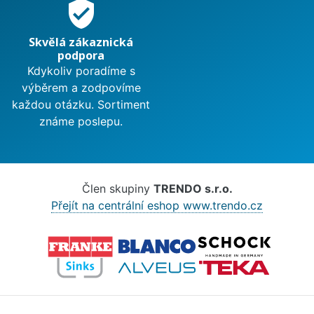
verified_user
Skvělá zákaznická
podpora
Kdykoliv poradíme s
výběrem a zodpovíme
každou otázku. Sortiment
známe poslepu.
Člen skupiny
TRENDO s.r.o.
Přejít na centrální eshop www.trendo.cz