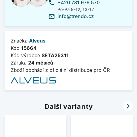
+420 731 979 570
phone
Po-Pá 9-12, 13-17
info@trendo.cz
mail_outline
Značka
Alveus
Kód
15664
Kód výrobce
SETA25311
Záruka
24 měsíců
Zboží pochází z oficiální distribuce pro ČR

Další varianty