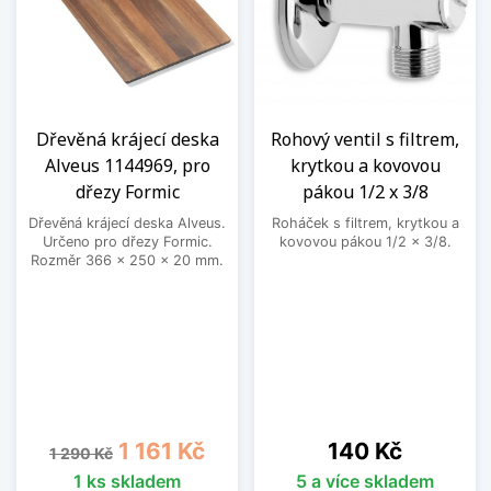
Dřevěná krájecí deska
Rohový ventil s filtrem,
Alveus 1144969, pro
krytkou a kovovou
dřezy Formic
pákou 1/2 x 3/8
Dřevěná krájecí deska Alveus.
Roháček s filtrem, krytkou a
Určeno pro dřezy Formic.
kovovou pákou 1/2 x 3/8.
Rozměr 366 x 250 x 20 mm.
Běžná cena
Cena
Cena
1 161 Kč
140 Kč
1 290 Kč
1 ks skladem
5 a více skladem