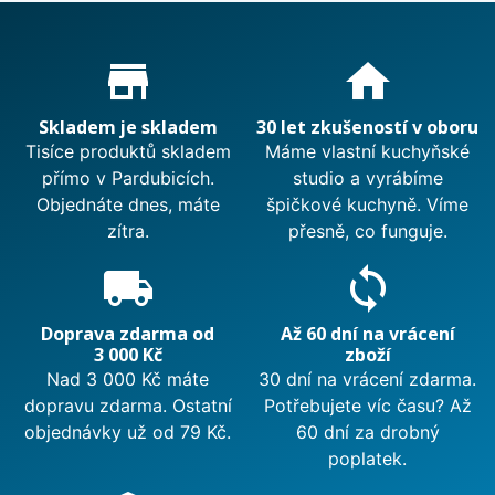
Proč nakupovat u nás?
store_mall_directory
home
Skladem je skladem
30 let zkušeností v oboru
Tisíce produktů skladem
Máme vlastní kuchyňské
přímo v Pardubicích.
studio a vyrábíme
Objednáte dnes, máte
špičkové kuchyně. Víme
zítra.
přesně, co funguje.
local_shipping
sync
Doprava zdarma od
Až 60 dní na vrácení
3 000 Kč
zboží
Nad 3 000 Kč máte
30 dní na vrácení zdarma.
dopravu zdarma. Ostatní
Potřebujete víc času? Až
objednávky už od 79 Kč.
60 dní za drobný
poplatek.