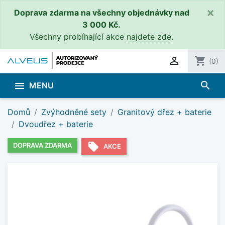
×
Doprava zdarma na všechny objednávky nad
3 000 Kč.
Všechny probíhající akce
najdete zde
.

shopping_cart
(0)
search

MENU
Domů
Zvýhodněné sety
Granitový dřez + baterie
Dvoudřez + baterie
local_offer
DOPRAVA ZDARMA
AKCE