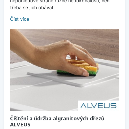
nepohledové straně různé nedokonalosti, není
třeba se jich obávat.
Číst více
Čištění a údržba algranitových dřezů
ALVEUS