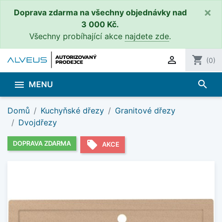
×
Doprava zdarma na všechny objednávky nad
3 000 Kč.
Všechny probíhající akce
najdete zde
.

shopping_cart
(0)
search

MENU
Domů
Kuchyňské dřezy
Granitové dřezy
Dvojdřezy
local_offer
DOPRAVA ZDARMA
AKCE