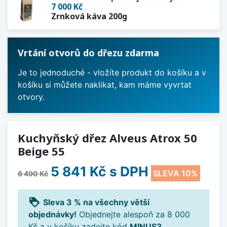
7 000 Kč
Zrnková káva 200g
Vrtání otvorů do dřezu zdarma
Je to jednoduché - vložíte produkt do košíku a v
košíku si můžete naklikat, kam máme vyvrtat
otvory.
Kuchyňský dřez Alveus Atrox 50
Beige 55
5 841 Kč
s DPH
SLEVA 10%
6 490 Kč
loyalty
Sleva 3 % na všechny větší
objednávky!
Objednejte alespoň za 8 000
Kč a v košíku zadejte kód
MINUS3
.