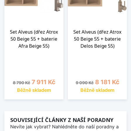
Set Alveus (dřez Atrox
Set Alveus (dřez Atrox
50 Beige 55 + baterie
50 Beige 55 + baterie
Afra Beige 55)
Delos Beige 55)
Běžná cena
Cena
Běžná cena
Cena
7 911 Kč
8 181 Kč
8 790 Kč
9 090 Kč
Běžně skladem
Běžně skladem
SOUVISEJÍCÍ ČLÁNKY Z NAŠÍ PORADNY
Nevíte jak vybrat? Nahlédněte do naší poradny a