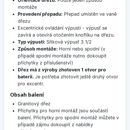
Orientace dřezu:
Pouze jeden způsob
montáže
Provedení přepadu:
Přepad umístěn ve vaně
dřezu
Excentrické ovládání výpusti - výpusť se
zavírá a otevírá otočením knoflíku na dřezu.
Typ výpusti:
Sítková výpusť 3 1/2
Způsob montáže:
Horní nebo spodní (v
případě spodní montáže nutno dokoupit
příchytky z příslušenství)
Dřez má z výroby zhotoven 1 otvor pro
baterii.
Je potřeba zhotovit ještě druhý otvor
pro excentr.
Obsah balení
Granitový dřez
Příchytky pro horní montáž jsou součástí
balení. Příchytky pro spodní montáž můžete v
případě zájmu dokoupit z nabídky