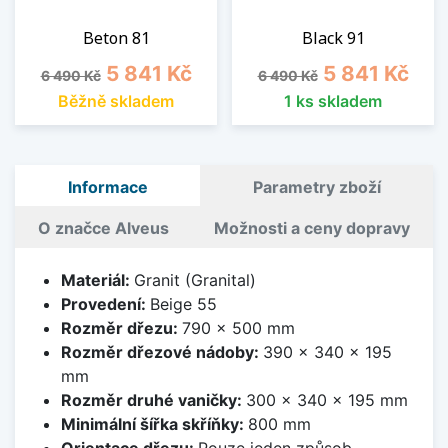
Beton 81
Black 91
Běžná cena
Cena
Běžná cena
Cena
5 841 Kč
5 841 Kč
6 490 Kč
6 490 Kč
Běžně skladem
1 ks skladem
Informace
Parametry zboží
O značce Alveus
Možnosti a ceny dopravy
Materiál:
Granit (Granital)
Provedení:
Beige 55
Rozměr dřezu:
790 x 500 mm
Rozměr dřezové nádoby:
390 x 340 x 195
mm
Rozměr druhé vaničky:
300 x 340 x 195 mm
Minimální šířka skříňky:
800 mm