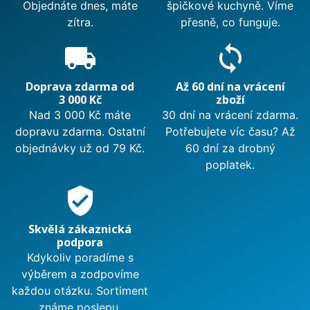
Objednáte dnes, máte
špičkové kuchyně. Víme
zítra.
přesně, co funguje.
local_shipping
sync
Doprava zdarma od
Až 60 dní na vrácení
3 000 Kč
zboží
Nad 3 000 Kč máte
30 dní na vrácení zdarma.
dopravu zdarma. Ostatní
Potřebujete víc času? Až
objednávky už od 79 Kč.
60 dní za drobný
poplatek.
verified_user
Skvělá zákaznická
podpora
Kdykoliv poradíme s
výběrem a zodpovíme
každou otázku. Sortiment
známe poslepu.