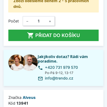
Zboží odešleme během 2 - 5 pracovních
dnů.
Počet
−
+

PŘIDAT DO KOŠÍKU
Jakýkoliv dotaz? Rádi vám
poradíme.
+420 731 979 570
phone
Po-Pá 9-12, 13-17
info@trendo.cz
mail_outline
Značka
Alveus
Kód
13941