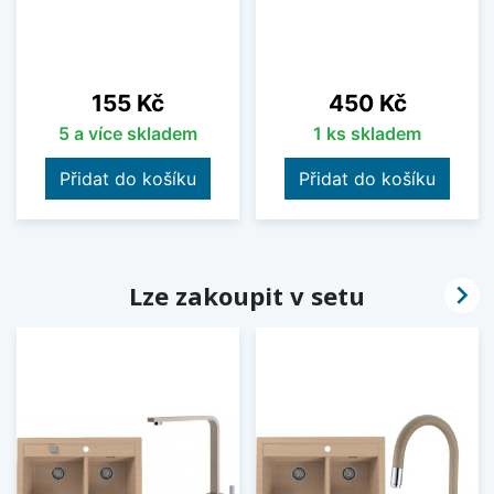
Cena
Cena
155 Kč
450 Kč
5 a více skladem
1 ks skladem
Přidat do košíku
Přidat do košíku

Lze zakoupit v setu