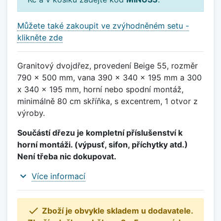
Můžete také zakoupit ve zvýhodněném setu -
klikněte zde
Granitový dvojdřez, provedení Beige 55, rozměr
790 x 500 mm, vana 390 x 340 x 195 mm a 300
x 340 x 195 mm, horní nebo spodní montáž,
minimálně 80 cm skříňka, s excentrem, 1 otvor z
výroby.
Součástí dřezu je kompletní příslušenství k
horní montáži. (výpusť, sifon, příchytky atd.)
Není třeba nic dokupovat.
expand_more
Více informací

Zboží je obvykle skladem u dodavatele.