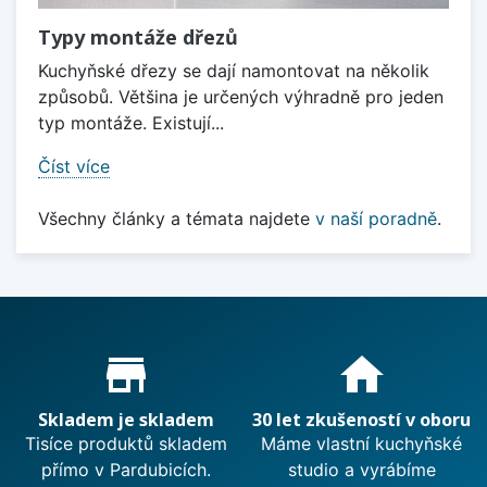
Typy montáže dřezů
Kuchyňské dřezy se dají namontovat na několik
způsobů. Většina je určených výhradně pro jeden
typ montáže. Existují...
Číst více
Všechny články a témata najdete
v naší poradně
.
Proč nakupovat u nás?
store_mall_directory
home
Skladem je skladem
30 let zkušeností v oboru
Tisíce produktů skladem
Máme vlastní kuchyňské
přímo v Pardubicích.
studio a vyrábíme