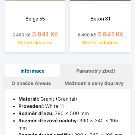
Beige 55
Beton 81
Běžná cena
Cena
Běžná cena
Cena
5 841 Kč
5 841 Kč
6 490 Kč
6 490 Kč
Běžně skladem
Běžně skladem
Informace
Parametry zboží
O značce Alveus
Možnosti a ceny dopravy
Materiál:
Granit (Granital)
Provedení:
White 11
Rozměr dřezu:
790 x 500 mm
Rozměr dřezové nádoby:
390 x 340 x 195
mm