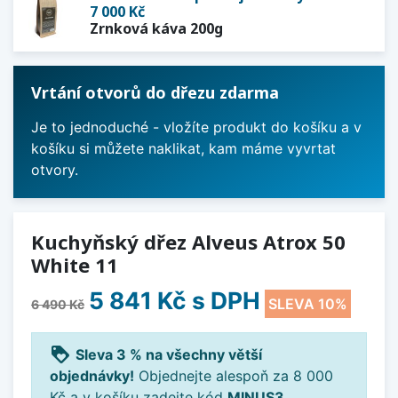
7 000 Kč
Zrnková káva 200g
Vrtání otvorů do dřezu zdarma
Je to jednoduché - vložíte produkt do košíku a v
košíku si můžete naklikat, kam máme vyvrtat
otvory.
Kuchyňský dřez Alveus Atrox 50
White 11
5 841 Kč
s DPH
SLEVA 10%
6 490 Kč
loyalty
Sleva 3 % na všechny větší
objednávky!
Objednejte alespoň za 8 000
Kč a v košíku zadejte kód
MINUS3
.