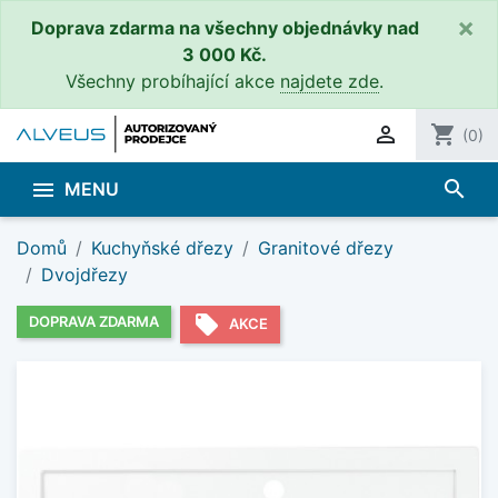
×
Doprava zdarma na všechny objednávky nad
3 000 Kč.
Všechny probíhající akce
najdete zde
.

shopping_cart
(0)
search

MENU
Domů
Kuchyňské dřezy
Granitové dřezy
Dvojdřezy
local_offer
DOPRAVA ZDARMA
AKCE