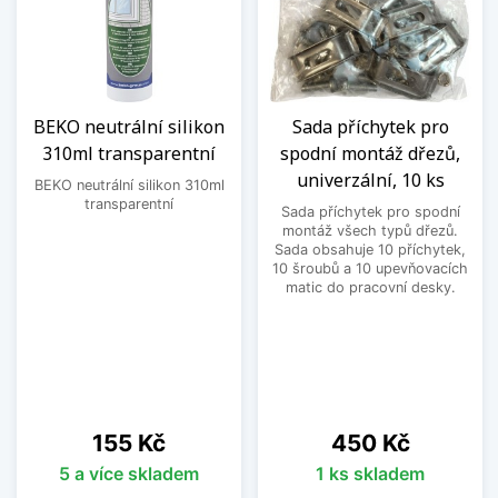
BEKO neutrální silikon
Sada příchytek pro
310ml transparentní
spodní montáž dřezů,
univerzální, 10 ks
BEKO neutrální silikon 310ml
transparentní
Sada příchytek pro spodní
montáž všech typů dřezů.
Sada obsahuje 10 příchytek,
10 šroubů a 10 upevňovacích
matic do pracovní desky.
Cena
Cena
155 Kč
450 Kč
5 a více skladem
1 ks skladem