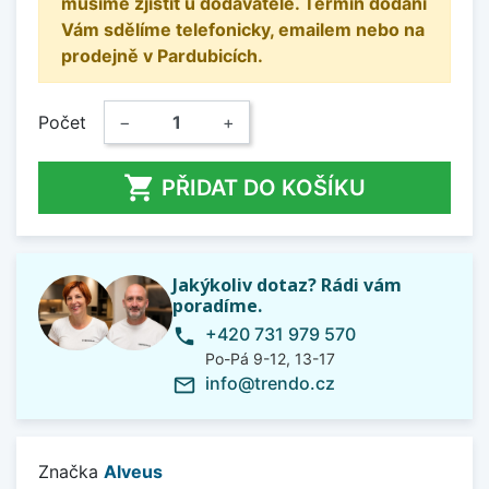
musíme zjistit u dodavatele. Termín dodání
Vám sdělíme telefonicky, emailem nebo na
prodejně v Pardubicích.
Počet
−
+

PŘIDAT DO KOŠÍKU
Jakýkoliv dotaz? Rádi vám
poradíme.
+420 731 979 570
phone
Po-Pá 9-12, 13-17
info@trendo.cz
mail_outline
Značka
Alveus