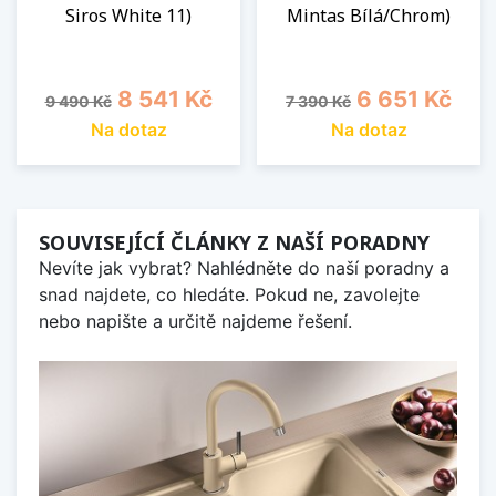
Siros White 11)
Mintas Bílá/Chrom)
Běžná cena
Cena
Běžná cena
Cena
8 541 Kč
6 651 Kč
9 490 Kč
7 390 Kč
Na dotaz
Na dotaz
SOUVISEJÍCÍ ČLÁNKY Z NAŠÍ PORADNY
Nevíte jak vybrat? Nahlédněte do naší poradny a
snad najdete, co hledáte. Pokud ne, zavolejte
nebo napište a určitě najdeme řešení.