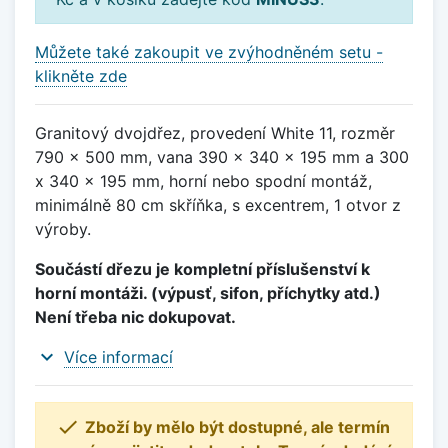
Můžete také zakoupit ve zvýhodněném setu -
klikněte zde
Granitový dvojdřez, provedení White 11, rozměr
790 x 500 mm, vana 390 x 340 x 195 mm a 300
x 340 x 195 mm, horní nebo spodní montáž,
minimálně 80 cm skříňka, s excentrem, 1 otvor z
výroby.
Součástí dřezu je kompletní příslušenství k
horní montáži. (výpusť, sifon, příchytky atd.)
Není třeba nic dokupovat.
expand_more
Více informací

Zboží by mělo být dostupné, ale termín