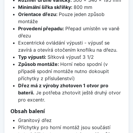
Rozměr druhé vaničky:
300 x 340 x 195 mm
Minimální šířka skříňky:
800 mm
Orientace dřezu:
Pouze jeden způsob
montáže
Provedení přepadu:
Přepad umístěn ve vaně
dřezu
Excentrické ovládání výpusti - výpusť se
zavírá a otevírá otočením knoflíku na dřezu.
Typ výpusti:
Sítková výpusť 3 1/2
Způsob montáže:
Horní nebo spodní (v
případě spodní montáže nutno dokoupit
příchytky z příslušenství)
Dřez má z výroby zhotoven 1 otvor pro
baterii.
Je potřeba zhotovit ještě druhý otvor
pro excentr.
Obsah balení
Granitový dřez
Příchytky pro horní montáž jsou součástí