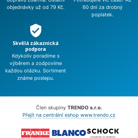
objednávky už od 79 Kč.
60 dní za drobný
poplatek.
verified_user
Skvělá zákaznická
podpora
Kdykoliv poradíme s
výběrem a zodpovíme
každou otázku. Sortiment
známe poslepu.
Člen skupiny
TRENDO s.r.o.
Přejít na centrální eshop www.trendo.cz