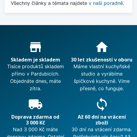
Všechny články a témata najdete
v naší poradně
.
Proč nakupovat u nás?
store_mall_directory
home
Skladem je skladem
30 let zkušeností v oboru
Tisíce produktů skladem
Máme vlastní kuchyňské
přímo v Pardubicích.
studio a vyrábíme
Objednáte dnes, máte
špičkové kuchyně. Víme
zítra.
přesně, co funguje.
local_shipping
sync
Doprava zdarma od
Až 60 dní na vrácení
3 000 Kč
zboží
Nad 3 000 Kč máte
30 dní na vrácení zdarma.
dopravu zdarma. Ostatní
Potřebujete víc času? Až