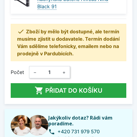
Black 91

Zboží by mělo být dostupné, ale termín
musíme zjistit u dodavatele. Termín dodání
Vám sdělíme telefonicky, emailem nebo na
prodejně v Pardubicích.
Počet
−
+

PŘIDAT DO KOŠÍKU
Jakýkoliv dotaz? Rádi vám
poradíme.
+420 731 979 570
phone