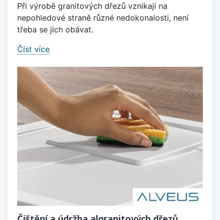
Při výrobě granitových dřezů vznikají na
nepohledové straně různé nedokonalosti, není
třeba se jich obávat.
Číst více
Čištění a údržba algranitových dřezů