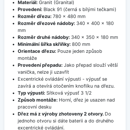
Materiál:
Granit (Granital)
Provedení:
Black 91 (černá s bílými tečkami)
Rozměr dřezu:
780 x 480 mm
Rozměr dřezové nádoby:
340 x 400 x 180
mm
Rozměr druhé nádoby:
340 x 350 x 180 mm
Minimální šířka skříňky:
800 mm
Orientace dřezu:
Pouze jeden způsob
montáže
Provedení přepadu:
Jako přepad slouží větší
vanička, nelze ji uzavřít
Excentrické ovládání výpusti - výpusť se
zavírá a otevírá otočením knoflíku na dřezu.
Typ výpusti:
Sítková výpusť 3 1/2
Způsob montáže:
Horní, dřez je usazen nad
pracovní desku
Dřez má z výroby zhotoveny 2 otvory.
Do
jednoho otvoru si dáte baterii a do druhého
excentrické ovládání.