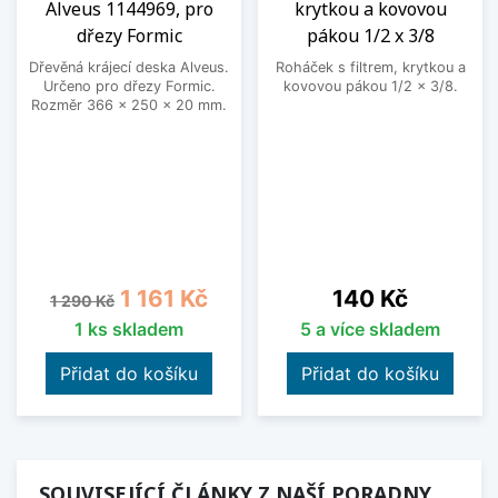
Alveus 1144969, pro
krytkou a kovovou
dřezy Formic
pákou 1/2 x 3/8
Dřevěná krájecí deska Alveus.
Roháček s filtrem, krytkou a
Určeno pro dřezy Formic.
kovovou pákou 1/2 x 3/8.
Rozměr 366 x 250 x 20 mm.
Běžná cena
Cena
Cena
1 161 Kč
140 Kč
1 290 Kč
1 ks skladem
5 a více skladem
Přidat do košíku
Přidat do košíku
SOUVISEJÍCÍ ČLÁNKY Z NAŠÍ PORADNY