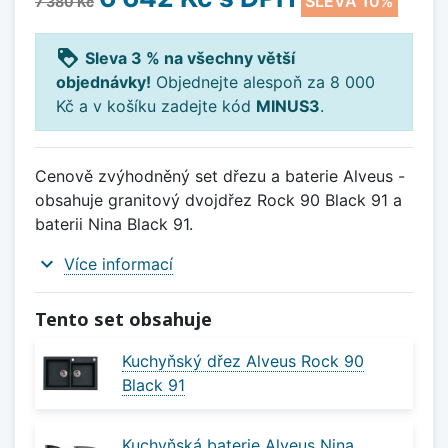
SLEVA 10%
7 380 Kč
loyalty
Sleva 3 % na všechny větší
objednávky!
Objednejte alespoň za 8 000
Kč a v košíku zadejte kód
MINUS3
.
Cenově zvýhodněný set dřezu a baterie Alveus -
obsahuje granitový dvojdřez Rock 90 Black 91 a
baterii Nina Black 91.
expand_more
Více informací
Tento set obsahuje
Kuchyňský dřez Alveus Rock 90
Black 91
Kuchyňská baterie Alveus Nina