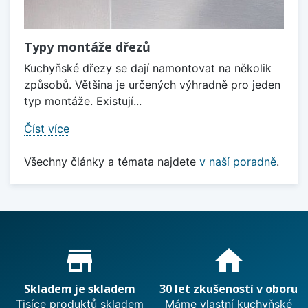
Typy montáže dřezů
Kuchyňské dřezy se dají namontovat na několik
způsobů. Většina je určených výhradně pro jeden
typ montáže. Existují...
Číst více
Všechny články a témata najdete
v naší poradně
.
Proč nakupovat u nás?
store_mall_directory
home
Skladem je skladem
30 let zkušeností v oboru
Tisíce produktů skladem
Máme vlastní kuchyňské