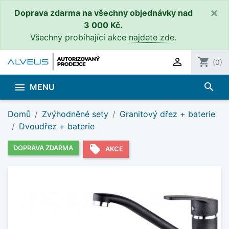
×
Doprava zdarma na všechny objednávky nad
3 000 Kč.
Všechny probíhající akce
najdete zde
.

shopping_cart
(0)
search

MENU
Domů
Zvýhodněné sety
Granitový dřez + baterie
Dvoudřez + baterie
local_offer
DOPRAVA ZDARMA
AKCE