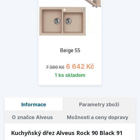
Beige 55
Běžná cena
Cena
6 642 Kč
7 380 Kč
1 ks skladem
Informace
Parametry zboží
O značce Alveus
Možnosti a ceny dopravy
Kuchyňský dřez Alveus Rock 90 Black 91