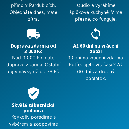
přímo v Pardubicích.
studio a vyrábíme
Objednáte dnes, máte
špičkové kuchyně. Víme
zítra.
přesně, co funguje.
local_shipping
sync
Doprava zdarma od
Až 60 dní na vrácení
3 000 Kč
zboží
Nad 3 000 Kč máte
30 dní na vrácení zdarma.
dopravu zdarma. Ostatní
Potřebujete víc času? Až
objednávky už od 79 Kč.
60 dní za drobný
poplatek.
verified_user
Skvělá zákaznická
podpora
Kdykoliv poradíme s
výběrem a zodpovíme