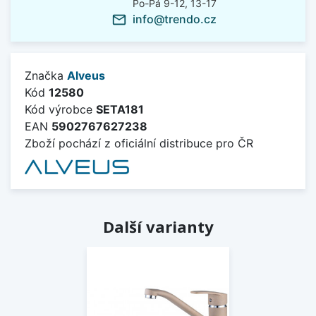
Po-Pá 9-12, 13-17
info@trendo.cz
mail_outline
Značka
Alveus
Kód
12580
Kód výrobce
SETA181
EAN
5902767627238
Zboží pochází z oficiální distribuce pro ČR
Další varianty