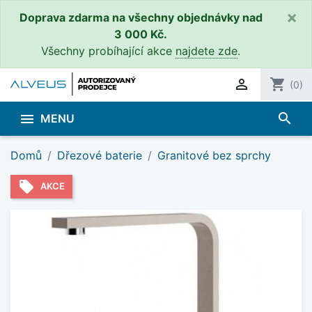
×
Doprava zdarma na všechny objednávky nad
3 000 Kč.
Všechny probíhající akce
najdete zde
.

shopping_cart
(0)
search

MENU
Domů
Dřezové baterie
Granitové bez sprchy
local_offer
AKCE