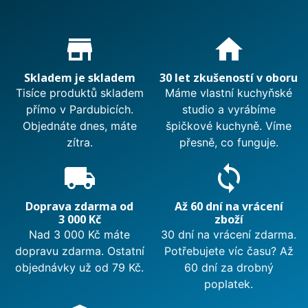
Proč nakupovat u nás?
store_mall_directory
home
Skladem je skladem
30 let zkušeností v oboru
Tisíce produktů skladem
Máme vlastní kuchyňské
přímo v Pardubicích.
studio a vyrábíme
Objednáte dnes, máte
špičkové kuchyně. Víme
zítra.
přesně, co funguje.
local_shipping
sync
Doprava zdarma od
Až 60 dní na vrácení
3 000 Kč
zboží
Nad 3 000 Kč máte
30 dní na vrácení zdarma.
dopravu zdarma. Ostatní
Potřebujete víc času? Až
objednávky už od 79 Kč.
60 dní za drobný
poplatek.