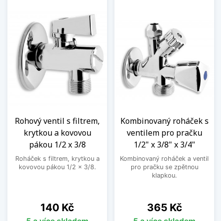
Rohový ventil s filtrem,
Kombinovaný roháček s
krytkou a kovovou
ventilem pro pračku
pákou 1/2 x 3/8
1/2" x 3/8" x 3/4"
Roháček s filtrem, krytkou a
Kombinovaný roháček a ventil
kovovou pákou 1/2 x 3/8.
pro pračku se zpětnou
klapkou.
Cena
Cena
140 Kč
365 Kč