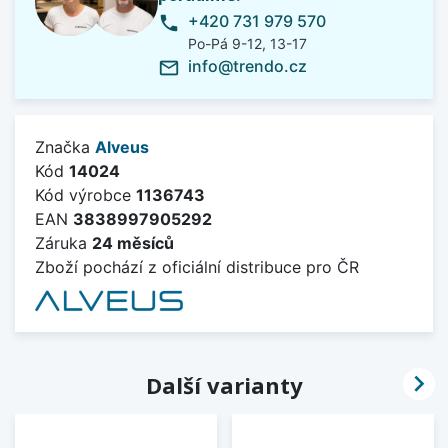
+420 731 979 570
phone
Po-Pá 9-12, 13-17
info@trendo.cz
mail_outline
Značka
Alveus
Kód
14024
Kód výrobce
1136743
EAN
3838997905292
Záruka
24 měsíců
Zboží pochází z oficiální distribuce pro ČR

Další varianty