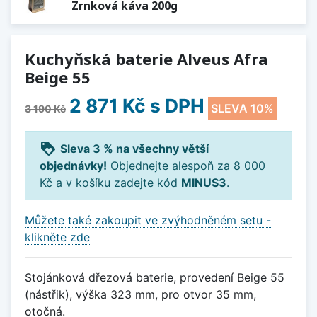
Zrnková káva 200g
Kuchyňská baterie Alveus Afra
Beige 55
2 871 Kč
s DPH
SLEVA 10%
3 190 Kč
loyalty
Sleva 3 % na všechny větší
objednávky!
Objednejte alespoň za 8 000
Kč a v košíku zadejte kód
MINUS3
.
Můžete také zakoupit ve zvýhodněném setu -
klikněte zde
Stojánková dřezová baterie, provedení Beige 55
(nástřik), výška 323 mm, pro otvor 35 mm,
otočná.