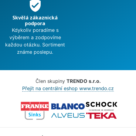
verified_user
Skvělá zákaznická
podpora
Kdykoliv poradíme s
výběrem a zodpovíme
každou otázku. Sortiment
známe poslepu.
Člen skupiny
TRENDO s.r.o.
Přejít na centrální eshop www.trendo.cz