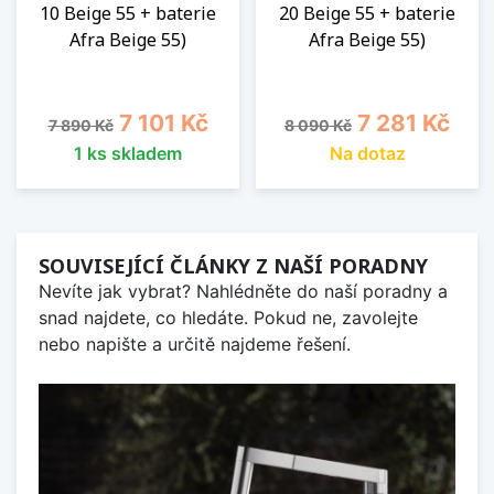
10 Beige 55 + baterie
20 Beige 55 + baterie
Afra Beige 55)
Afra Beige 55)
Běžná cena
Cena
Běžná cena
Cena
7 101 Kč
7 281 Kč
7 890 Kč
8 090 Kč
1 ks skladem
Na dotaz
SOUVISEJÍCÍ ČLÁNKY Z NAŠÍ PORADNY
Nevíte jak vybrat? Nahlédněte do naší poradny a
snad najdete, co hledáte. Pokud ne, zavolejte
nebo napište a určitě najdeme řešení.