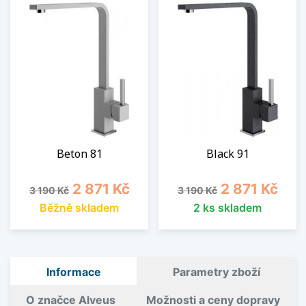
Beton 81
Black 91
Běžná cena
Cena
Běžná cena
Cena
2 871 Kč
2 871 Kč
3 190 Kč
3 190 Kč
Běžně skladem
2 ks skladem
Informace
Parametry zboží
O značce Alveus
Možnosti a ceny dopravy