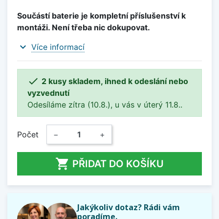
Součástí baterie je kompletní příslušenství k
montáži. Není třeba nic dokupovat.
expand_more
Více informací

2 kusy skladem, ihned k odeslání nebo
vyzvednutí
Odesíláme zítra (10.8.), u vás v úterý 11.8..
Počet
−
+

PŘIDAT DO KOŠÍKU
Jakýkoliv dotaz? Rádi vám
poradíme.